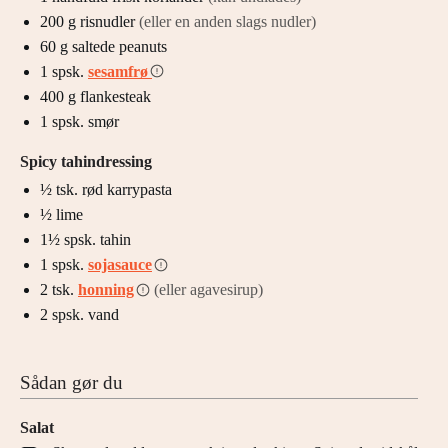
200
g
risnudler
(eller en anden slags nudler)
60
g
saltede peanuts
1
spsk.
sesamfrø
400
g
flankesteak
1
spsk.
smør
Spicy tahindressing
½
tsk.
rød karrypasta
½
lime
1½
spsk.
tahin
1
spsk.
sojasauce
2
tsk.
honning
(eller agavesirup)
2
spsk.
vand
Sådan gør du
Salat