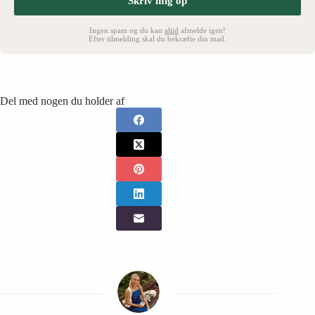
Skriv mig op
Ingen spam og du kan
altid
afmelde igen!
Efter tilmelding skal du bekræfte din mail.
Del med nogen du holder af