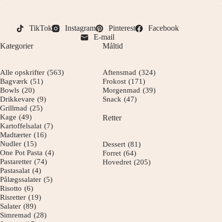
TikTok
Instagram
Pinterest
Facebook
E-mail
Kategorier
Måltid
Alle opskrifter
(563)
Aftensmad
(324)
Bagværk
(51)
Frokost
(171)
Bowls
(20)
Morgenmad
(39)
Drikkevare
(9)
Snack
(47)
Grillmad
(25)
Kage
(49)
Retter
Kartoffelsalat
(7)
Madtærter
(16)
Nudler
(15)
Dessert
(81)
One Pot Pasta
(4)
Forret
(64)
Pastaretter
(74)
Hovedret
(205)
Pastasalat
(4)
Pålægssalater
(5)
Risotto
(6)
Risretter
(19)
Salater
(89)
Simremad
(28)