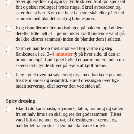
Skær gulerødder og agurk i tynde skiver. Snit rød spidskål
▢
fint og skær rødløget i tynde ringe. Skræl avocadoen og
skær den skiver. Kom det hele i en stor skål eller på et fad
sammen med blandet salat og bønnespirer.
Kog risnudlerne efter anvisningen på pakken, og lad dem
▢
derefter køle helt af – gerne under koldt rindende vand (så
de ikke klistrer sammen) inden du blander dem i salaten.
Varm en pande op med smør ved høj varme og steg
▢
flankesteak i ca. 3–
4 minutter
på hver side, til den er
brunet udenpå. Lad kødet hvile i et par minutter, inden du
skærer det i tynde skiver på tværs af kødfibrene.
Læg kødet oven på salaten og drys med hakkede peanuts,
▢
frisk koriander og sesamfrø. Hæld dressingen over lige
inden servering, eller server den ved siden af.
Spicy dressing
Bland rød karrypasta, sojasauce, tahin, honning og saften
▢
fra en halv lime i en skål og rør det godt sammen. Tilsæt
vand lidt ad gangen og rør, til dressingen er cremet og
hælder let fra en ske – den må ikke være for tyk.