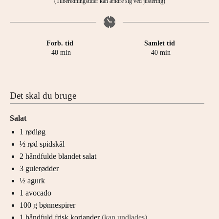
(Tilberedningstider kan ændre sig ved justering)
Forb. tid
Samlet tid
minutter
minutter
40
min
40
min
Det skal du bruge
Salat
1
rødløg
½
rød spidskål
2
håndfulde
blandet salat
3
gulerødder
½
agurk
1
avocado
100
g
bønnespirer
1
håndfuld
frisk koriander
(kan undlades)