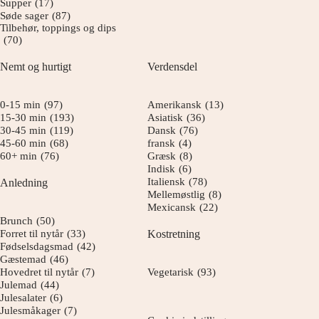
Supper
(17)
Søde sager
(87)
Tilbehør, toppings og dips
(70)
Nemt og hurtigt
Verdensdel
0-15 min
(97)
Amerikansk
(13)
15-30 min
(193)
Asiatisk
(36)
30-45 min
(119)
Dansk
(76)
45-60 min
(68)
fransk
(4)
60+ min
(76)
Græsk
(8)
Indisk
(6)
Italiensk
(78)
Anledning
Mellemøstlig
(8)
Mexicansk
(22)
Brunch
(50)
Forret til nytår
(33)
Kostretning
Fødselsdagsmad
(42)
Gæstemad
(46)
Hovedret til nytår
(7)
Vegetarisk
(93)
Julemad
(44)
Julesalater
(6)
Julesmåkager
(7)