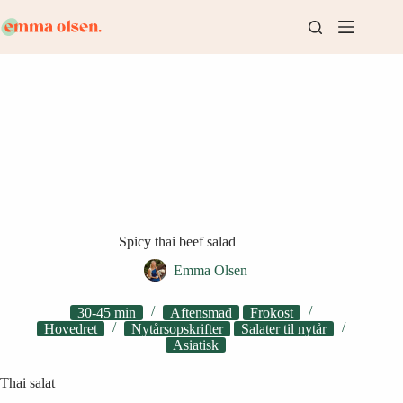
Fortsæt
til
indhold
Spicy thai beef salad
Emma Olsen
30-45 min
Aftensmad
Frokost
Hovedret
Nytårsopskrifter
Salater til nytår
Asiatisk
Thai salat