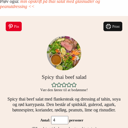
Prøv også:
min opskrift på thai salat med glasnudler og
peanutdressing <<
Pin
Print
Spicy thai beef salad
Vær den første til at bedømme!
Spicy thai beef salat med flankesteak og dressing af tahin, soya
og rød karrypasta. Den består af spidskål, gulerod, agurk,
bønnespirer, koriander, rødløg, peanuts, lime og risnudler.
Antal:
personer