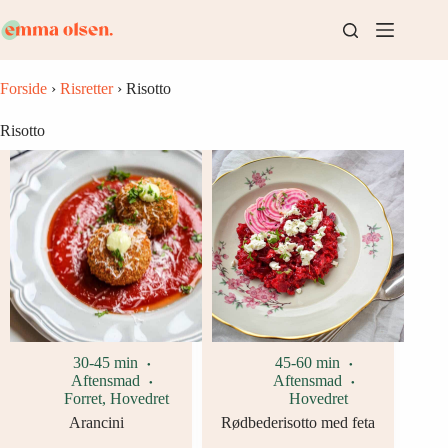
Fortsæt
til
indhold
Forside
›
Risretter
›
Risotto
Risotto
30-45 min
45-60 min
Aftensmad
Aftensmad
Forret
,
Hovedret
Hovedret
Arancini
Rødbederisotto med feta