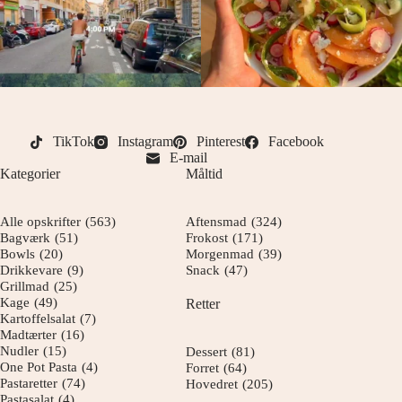
TikTok
Instagram
Pinterest
Facebook
E-mail
Kategorier
Måltid
Alle opskrifter
(563)
Aftensmad
(324)
Bagværk
(51)
Frokost
(171)
Bowls
(20)
Morgenmad
(39)
Drikkevare
(9)
Snack
(47)
Grillmad
(25)
Kage
(49)
Retter
Kartoffelsalat
(7)
Madtærter
(16)
Nudler
(15)
Dessert
(81)
One Pot Pasta
(4)
Forret
(64)
Pastaretter
(74)
Hovedret
(205)
Pastasalat
(4)