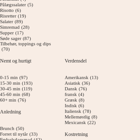
Pålægssalater
(5)
Risotto
(6)
Risretter
(19)
Salater
(89)
Simremad
(28)
Supper
(17)
Søde sager
(87)
Tilbehør, toppings og dips
(70)
Nemt og hurtigt
Verdensdel
0-15 min
(97)
Amerikansk
(13)
15-30 min
(193)
Asiatisk
(36)
30-45 min
(119)
Dansk
(76)
45-60 min
(68)
fransk
(4)
60+ min
(76)
Græsk
(8)
Indisk
(6)
Italiensk
(78)
Anledning
Mellemøstlig
(8)
Mexicansk
(22)
Brunch
(50)
Forret til nytår
(33)
Kostretning
Fødselsdagsmad
(42)