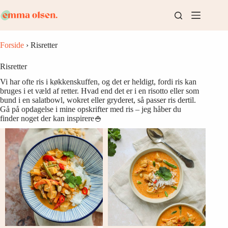
Fortsæt
til
indhold
Forside
›
Risretter
Risretter
Vi har ofte ris i køkkenskuffen, og det er heldigt, fordi ris kan
bruges i et væld af retter. Hvad end det er i en risotto eller som
bund i en salatbowl, wokret eller gryderet, så passer ris dertil.
Gå på opdagelse i mine opskrifter med ris – jeg håber du
finder noget der kan inspirere🍚