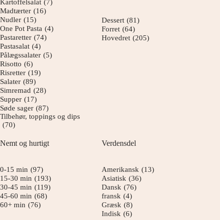
Kartoffelsalat
(7)
Madtærter
(16)
Nudler
(15)
Dessert
(81)
One Pot Pasta
(4)
Forret
(64)
Pastaretter
(74)
Hovedret
(205)
Pastasalat
(4)
Pålægssalater
(5)
Risotto
(6)
Risretter
(19)
Salater
(89)
Simremad
(28)
Supper
(17)
Søde sager
(87)
Tilbehør, toppings og dips
(70)
Nemt og hurtigt
Verdensdel
0-15 min
(97)
Amerikansk
(13)
15-30 min
(193)
Asiatisk
(36)
30-45 min
(119)
Dansk
(76)
45-60 min
(68)
fransk
(4)
60+ min
(76)
Græsk
(8)
Indisk
(6)