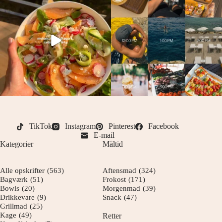
TikTok
Instagram
Pinterest
Facebook
E-mail
Kategorier
Måltid
Alle opskrifter
(563)
Aftensmad
(324)
Bagværk
(51)
Frokost
(171)
Bowls
(20)
Morgenmad
(39)
Drikkevare
(9)
Snack
(47)
Grillmad
(25)
Kage
(49)
Retter