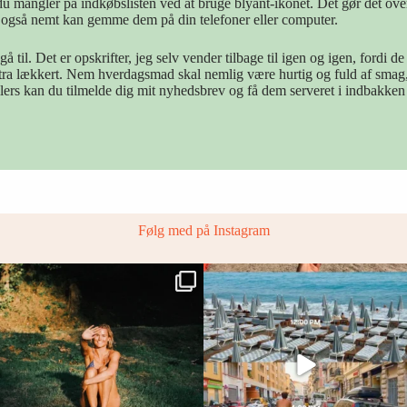
 du mangler på indkøbslisten ved at bruge blyant-ikonet. Det gør det over
u også nemt kan gemme dem på din telefoner eller computer.
l. Det er opskrifter, jeg selv vender tilbage til igen og igen, fordi de 
 ekstra lækkert. Nem hverdagsmad skal nemlig være hurtig og fuld af smag,
lers kan du tilmelde dig mit nyhedsbrev og få dem serveret i indbakken 
Følg med på Instagram