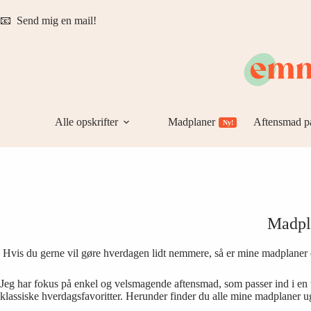
Fortsæt
til
📧
Send mig en mail!
indhold
Alle opskrifter
Madplaner
Aftensmad p
Ny!
Madpla
Hvis du gerne vil gøre hverdagen lidt nemmere, så er mine madplaner et 
Jeg har fokus på enkel og velsmagende aftensmad, som passer ind i en tr
klassiske hverdagsfavoritter. Herunder finder du alle mine madplaner u