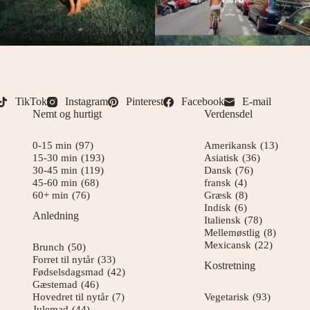
TikTok
Instagram
Pinterest
Facebook
E-mail
Nemt og hurtigt
Verdensdel
0-15 min
(97)
Amerikansk
(13)
15-30 min
(193)
Asiatisk
(36)
30-45 min
(119)
Dansk
(76)
45-60 min
(68)
fransk
(4)
60+ min
(76)
Græsk
(8)
Indisk
(6)
Anledning
Italiensk
(78)
Mellemøstlig
(8)
Mexicansk
(22)
Brunch
(50)
Forret til nytår
(33)
Kostretning
Fødselsdagsmad
(42)
Gæstemad
(46)
Hovedret til nytår
(7)
Vegetarisk
(93)
Julemad
(44)