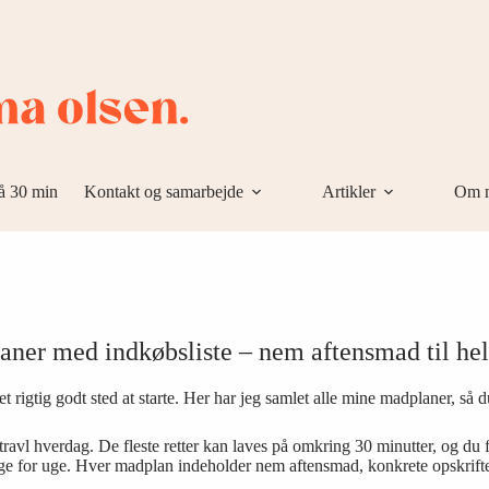
å 30 min
Kontakt og samarbejde
Artikler
Om 
ner med indkøbsliste – nem aftensmad til he
rigtig godt sted at starte. Her har jeg samlet alle mine madplaner, så du
avl hverdag. De fleste retter kan laves på omkring 30 minutter, og du få
ge for uge. Hver madplan indeholder nem aftensmad, konkrete opskrifter 