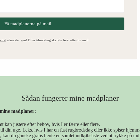
Få madplanerne på mail
altid
afmelde igen! Efter tilmelding skal du bekræfte din mail.
Sådan fungerer mine madplaner
d mine madplaner:
kan justere efter behov, hvis I er færre eller flere.
r til din uge, f.eks. hvis I har en fast rugbrødsdag eller ikke spiser hjem
r, kan du ganske gratis hente en samlet indkøbsliste ved at trykke på i