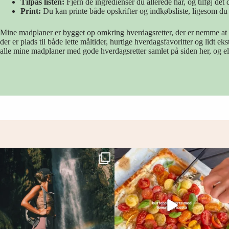
Tilpas listen:
Fjern de ingredienser du allerede har, og tilføj det
Print:
Du kan printe både opskrifter og indkøbsliste, ligesom d
Mine madplaner er bygget op omkring hverdagsretter, der er nemme at gå ti
der er plads til både lette måltider, hurtige hverdagsfavoritter og lidt
alle mine madplaner med gode hverdagsretter samlet på siden her, og el