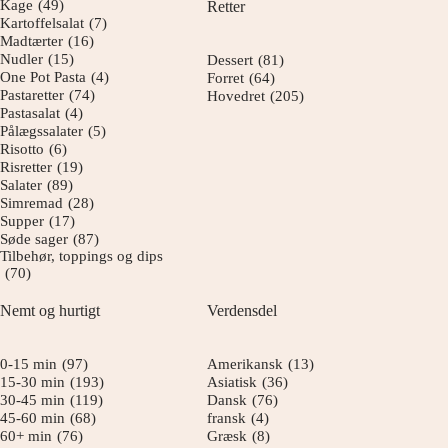
Kage
(49)
Retter
Kartoffelsalat
(7)
Madtærter
(16)
Nudler
(15)
Dessert
(81)
One Pot Pasta
(4)
Forret
(64)
Pastaretter
(74)
Hovedret
(205)
Pastasalat
(4)
Pålægssalater
(5)
Risotto
(6)
Risretter
(19)
Salater
(89)
Simremad
(28)
Supper
(17)
Søde sager
(87)
Tilbehør, toppings og dips
(70)
Nemt og hurtigt
Verdensdel
0-15 min
(97)
Amerikansk
(13)
15-30 min
(193)
Asiatisk
(36)
30-45 min
(119)
Dansk
(76)
45-60 min
(68)
fransk
(4)
60+ min
(76)
Græsk
(8)