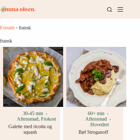
Fortsæt
til
indhold
Forside
›
fransk
fransk
30-45 min
60+ min
Aftensmad
,
Frokost
Aftensmad
Hovedret
Galette med ricotta og
squash
Bøf Stroganoff