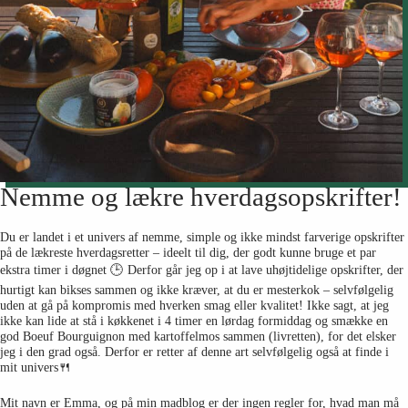
Nemme og lækre hverdagsopskrifter!
Du er landet i et univers af nemme, simple og ikke mindst farverige opskrifter
på de lækreste hverdagsretter – ideelt til dig, der godt kunne bruge et par
ekstra timer i døgnet 🕒 Derfor går jeg op i at lave uhøjtidelige opskrifter, der
hurtigt kan bikses sammen og ikke kræver, at du er mesterkok – selvfølgelig
uden at gå på kompromis med hverken smag eller kvalitet! Ikke sagt, at jeg
ikke kan lide at stå i køkkenet i 4 timer en lørdag formiddag og smække en
god Boeuf Bourguignon med kartoffelmos sammen (livretten), for det elsker
jeg i den grad også. Derfor er retter af denne art selvfølgelig også at finde i
mit univers🍴
Mit navn er Emma, og på min madblog er der ingen regler for, hvad man må