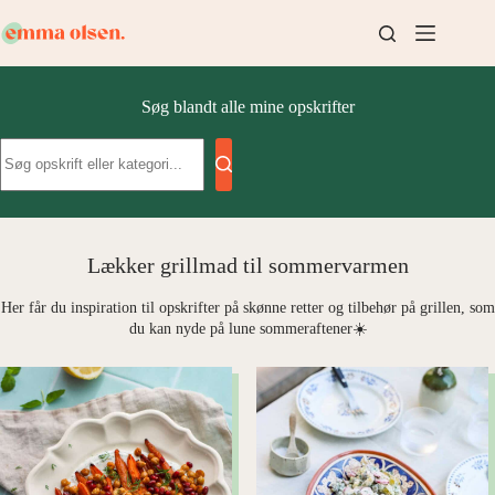
Fortsæt
til
indhold
Søg blandt alle mine opskrifter
Ingen
resultater
Lækker grillmad til sommervarmen
Her får du inspiration til opskrifter på skønne retter og tilbehør på grillen, som
du kan nyde på lune sommeraftener☀️