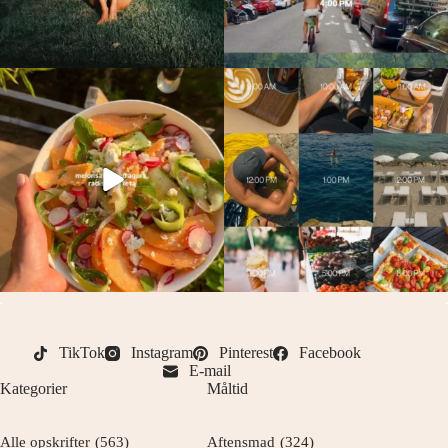
TikTok
Instagram
Pinterest
Facebook
E-mail
Kategorier
Måltid
Alle opskrifter
(563)
Aftensmad
(324)