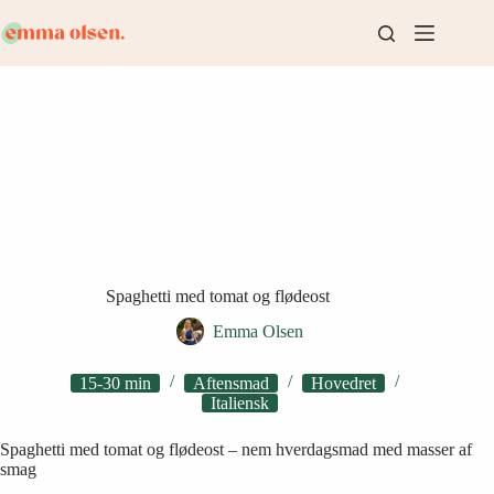
Fortsæt
til
indhold
Spaghetti med tomat og flødeost
Emma Olsen
15-30 min
Aftensmad
Hovedret
Italiensk
Spaghetti med tomat og flødeost – nem hverdagsmad med masser af
smag