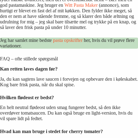
god pastamaskine. Jeg bruger en
Witt Pasta Maker
(annonce), som
hurtigt er blevet en fast del af mit køkken. Den fylder ikke meget, så
den er nem at have stående fremme, og så klarer den både æltning og
udrulning for mig – jeg skal bare tilsætte mel og trykke på en knap, og
så laver den frisk pasta på under 10 minutter.
Jeg har samlet mine bedste
pasta opskrifter
her, hvis du vil prøve flere
variationer.
FAQ – ofte stillede spørgsmål
Kan retten laves dagen før?
Ja, du kan sagtens lave saucen i forvejen og opbevare den i køleskabet.
Kog bare frisk pasta, når du skal spise.
Hvilken flødeost er bedst?
En helt neutral flødeost uden smag fungerer bedst, så den ikke
overdøver tomatsaucen. Du kan også bruge en light-version, hvis du
vil spare lidt på fedtet.
Hvad kan man bruge i stedet for cherry tomater?