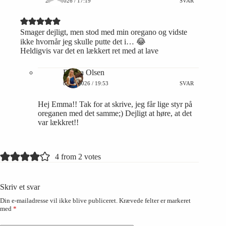
29/07/2026 / 17:19
SVAR
Smager dejligt, men stod med min oregano og vidste
ikke hvornår jeg skulle putte det i… 😂
Heldigvis var det en lækkert ret med at lave
Emma Olsen
03/08/2026 / 19:53
SVAR
Hej Emma!! Tak for at skrive, jeg får lige styr på
oreganen med det samme;) Dejligt at høre, at det
var lækkret!!
4 from 2 votes
Skriv et svar
Din e-mailadresse vil ikke blive publiceret.
Krævede felter er markeret
med
*