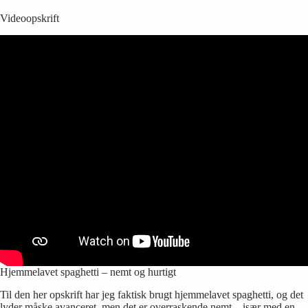
Videoopskrift
Hjemmelavet spaghetti – nemt og hurtigt
Til den her opskrift har jeg faktisk brugt hjemmelavet spaghetti, og det
lyder måske avanceret, men det er overraskende nemt – især med en