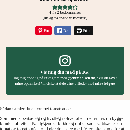
4
fra
2
bedømmelser
(Ris og ros er altid velkommen!)
Pin
Del
Print
Vis mig din mad på IG!
Tag mig endelig på Instagram med
@emmaolsen.dk
, hvis du laver
mine opskrifter! Vil elske at dele dine billeder med mine følgere
Sådan samler du en cremet tomatsauce
Start med at svitse løg og hvidløg i olivenolie – det er her, du bygger
bunden af retten. Når løgene er bløde og dufter sødt, så tilsætter du
tomat og tomatpuréen og lader det stege med. Vær ikke bange for at