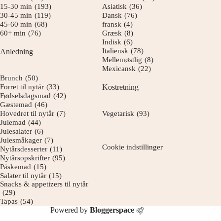
15-30 min
(193)
Asiatisk
(36)
30-45 min
(119)
Dansk
(76)
45-60 min
(68)
fransk
(4)
60+ min
(76)
Græsk
(8)
Indisk
(6)
Italiensk
(78)
Anledning
Mellemøstlig
(8)
Mexicansk
(22)
Brunch
(50)
Forret til nytår
(33)
Kostretning
Fødselsdagsmad
(42)
Gæstemad
(46)
Hovedret til nytår
(7)
Vegetarisk
(93)
Julemad
(44)
Julesalater
(6)
Julesmåkager
(7)
Cookie indstillinger
Nytårsdesserter
(11)
Nytårsopskrifter
(95)
Påskemad
(15)
Salater til nytår
(15)
Snacks & appetizers til nytår
(29)
Tapas
(54)
Powered by
Bloggerspace