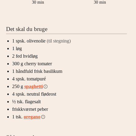
minutter
minutter
30
min
30
min
Det skal du bruge
1
spsk.
olivenolie
(til stegning)
1
løg
2
fed
hvidløg
300
g
cherry tomater
1
håndfuld
frisk basilikum
4
spsk.
tomatpuré
250
g
spaghetti
4
spsk.
neutral flødeost
½
tsk.
flagesalt
friskkværnet peber
1
tsk.
oregano