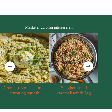
Måske er du også interesseret i
met orzo pasta med
Spaghetti med
Citron
citron og squash
karameliserede løg
flød