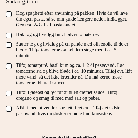
Sådan gør du
Kog spaghetti efter anvisning på pakken. Hvis du vil lave
▢
din egen pasta, så se min guide længere nede i indlægget.
Gem ca. 2-3 dl. af pastavandet.
Hak løg og hvidløg fint. Halver tomaterne.
▢
Sauter løg og hvidløg på en pande med olivenolie til de er
▢
bløde. Tilføj tomaterne og lad dem stege med i ca. 5
minutter.
Tilføj tomatpuré, basilikum og ca. 1-2 dl pastavand. Lad
▢
tomaterne stå og blive bløde i ca. 10 minutter. Tilføj evt. lidt
mere vand, så det ikke brænder på. Du må gerne mose
tomaterne lidt ud i saucen.
Tilføj flødeost og rør rundt til en cremet sauce. Tilføj
▢
oregano og smag til med med salt og peber.
Afslut med at vende spaghetti i retten. Tilføj det sidste
▢
pastavand, hvis du ønsker er mere lind konsistens.
Kunne du lide opskriften?