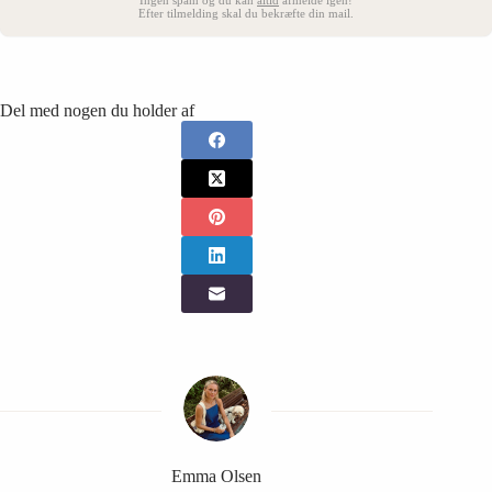
Ingen spam og du kan
altid
afmelde igen!
Efter tilmelding skal du bekræfte din mail.
Del med nogen du holder af
Emma Olsen