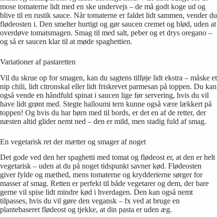
mose tomaterne lidt med en ske undervejs – de må godt koge ud og
blive til en rustik sauce. Når tomaterne er faldet lidt sammen, vender du
flødeosten i. Den smelter hurtigt og gør saucen cremet og blød, uden at
overdøve tomatsmagen. Smag til med salt, peber og et drys oregano –
og så er saucen klar til at møde spaghettien.
Variationer af pastaretten
Vil du skrue op for smagen, kan du sagtens tilføje lidt ekstra – måske et
nip chili, lidt citronskal eller lidt friskrevet parmesan på toppen. Du kan
også vende en håndfuld spinat i saucen lige før servering, hvis du vil
have lidt grønt med. Stegte halloumi tern kunne også være lækkert på
toppen! Og hvis du har børn med til bords, er det en af de retter, der
næsten altid glider nemt ned – den er mild, men stadig fuld af smag.
En vegetarisk ret der mætter og smager af noget
Det gode ved den her spaghetti med tomat og flødeost er, at den er helt
vegetarisk – uden at du på noget tidspunkt savner kød. Flødeosten
giver fylde og mæthed, mens tomaterne og krydderierne sørger for
masser af smag. Retten er perfekt til både vegetarer og dem, der bare
gerne vil spise lidt mindre kød i hverdagen. Den kan også nemt
tilpasses, hvis du vil gøre den vegansk – fx ved at bruge en
plantebaseret flødeost og tjekke, at din pasta er uden æg.