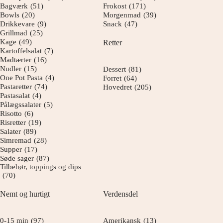
Bagværk
(51)
Frokost
(171)
Bowls
(20)
Morgenmad
(39)
Drikkevare
(9)
Snack
(47)
Grillmad
(25)
Kage
(49)
Retter
Kartoffelsalat
(7)
Madtærter
(16)
Nudler
(15)
Dessert
(81)
One Pot Pasta
(4)
Forret
(64)
Pastaretter
(74)
Hovedret
(205)
Pastasalat
(4)
Pålægssalater
(5)
Risotto
(6)
Risretter
(19)
Salater
(89)
Simremad
(28)
Supper
(17)
Søde sager
(87)
Tilbehør, toppings og dips
(70)
Nemt og hurtigt
Verdensdel
0-15 min
(97)
Amerikansk
(13)