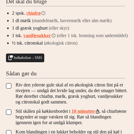
Det skal du bruge
2
spsk.
chiafrø
1
dl
mælk
(mandelmælk, havremælk eller alm mælk)
1
dl
græsk yoghurt
(eller skyr)
1
tsk.
vaniljesukker
(eller 1 tsk. honning som sødemiddel)
½
tsk.
citronskal
(økologisk citron)
Indkøbsliste – SMS
Sådan gør du
Riv den yderste gule skal af en økologisk citron fint på et
▢
rivejern — undgå det hvide lag under, da det smager bittert.
Rør derefter chiafrø, mælk, græsk yoghurt, vaniljesukker
og citronskal godt sammen.
Stil skålen på køkkenbordet i
10 minutter
, så chiafrøene
▢
begynder at suge væsken til sig. Rør så blandingen
igennem igen for at undgå klumper.
Kom blandingen i en lukket beholder og stil den på køl i
▢