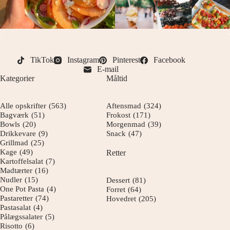
TikTok
Instagram
Pinterest
Facebook
E-mail
Kategorier
Måltid
Alle opskrifter
(563)
Aftensmad
(324)
Bagværk
(51)
Frokost
(171)
Bowls
(20)
Morgenmad
(39)
Drikkevare
(9)
Snack
(47)
Grillmad
(25)
Kage
(49)
Retter
Kartoffelsalat
(7)
Madtærter
(16)
Nudler
(15)
Dessert
(81)
One Pot Pasta
(4)
Forret
(64)
Pastaretter
(74)
Hovedret
(205)
Pastasalat
(4)
Pålægssalater
(5)
Risotto
(6)