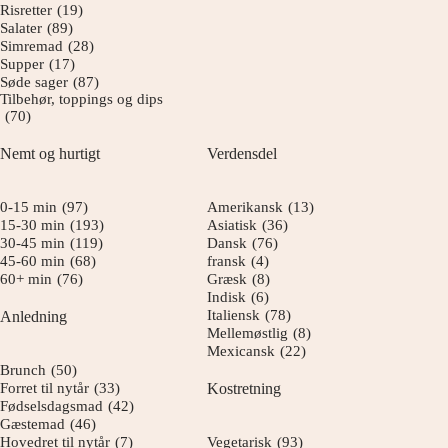
Risretter
(19)
Salater
(89)
Simremad
(28)
Supper
(17)
Søde sager
(87)
Tilbehør, toppings og dips
(70)
Nemt og hurtigt
Verdensdel
0-15 min
(97)
Amerikansk
(13)
15-30 min
(193)
Asiatisk
(36)
30-45 min
(119)
Dansk
(76)
45-60 min
(68)
fransk
(4)
60+ min
(76)
Græsk
(8)
Indisk
(6)
Italiensk
(78)
Anledning
Mellemøstlig
(8)
Mexicansk
(22)
Brunch
(50)
Forret til nytår
(33)
Kostretning
Fødselsdagsmad
(42)
Gæstemad
(46)
Hovedret til nytår
(7)
Vegetarisk
(93)