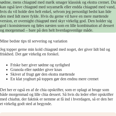
sødme, mens chiagrød med mælk smager klassisk og ekstra cremet. Du
kan også lave chiagrød med soyamælk eller endda chiagrød med vand,
hvis du vil holde den helt enkel, selvom jeg personligt bedst kan lide
den med lidt mere fylde. Hvis du gerne vil have en mere mættende
version, er overnight chiagrød med skyr virkelig god. Den holder sig
god i konsistensen og føles næsten som en lille kombination af dessert
og morgenmad – bare på den helt hverdagsvenlige måde.
Mine bedste tips til servering og variation
Jeg topper gerne min kold chiagrød med noget, der giver lidt bid og
friskhed. Det gør virkelig en forskel.
Friske bær giver sødme og syrlighed
Granola eller nødder giver knas
Skiver af frugt gør den ekstra mættende
En klat yoghurt på toppen gør den endnu mere cremet
Det her er også en af de chia opskrifter, som er oplagt at bruge som
både morgenmad og lille chia dessert. Så hvis du leder efter opskrifter
med chiafrø, der faktisk er nemme at få ind i hverdagen, så er den her
et virkelig godt sted at begynde.