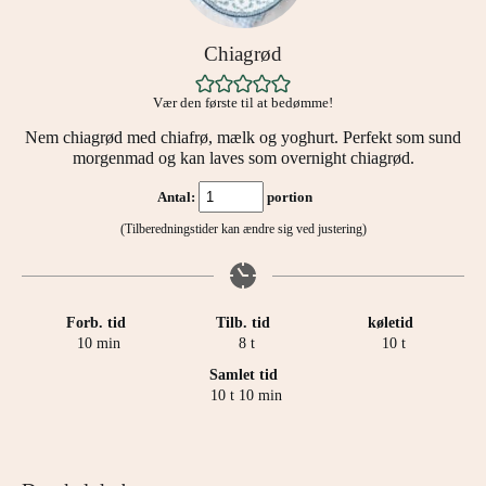
Chiagrød
Vær den første til at bedømme!
Nem chiagrød med chiafrø, mælk og yoghurt. Perfekt som sund
morgenmad og kan laves som overnight chiagrød.
Antal:
portion
(Tilberedningstider kan ændre sig ved justering)
Forb. tid
Tilb. tid
køletid
minutter
timer
timer
10
min
8
t
10
t
Samlet tid
timer
minutter
10
t
10
min