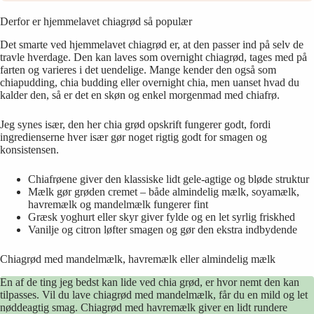
Derfor er hjemmelavet chiagrød så populær
Det smarte ved hjemmelavet chiagrød er, at den passer ind på selv de
travle hverdage. Den kan laves som overnight chiagrød, tages med på
farten og varieres i det uendelige. Mange kender den også som
chiapudding, chia budding eller overnight chia, men uanset hvad du
kalder den, så er det en skøn og enkel morgenmad med chiafrø.
Jeg synes især, den her chia grød opskrift fungerer godt, fordi
ingredienserne hver især gør noget rigtig godt for smagen og
konsistensen.
Chiafrøene giver den klassiske lidt gele-agtige og bløde struktur
Mælk gør grøden cremet – både almindelig mælk, soyamælk,
havremælk og mandelmælk fungerer fint
Græsk yoghurt eller skyr giver fylde og en let syrlig friskhed
Vanilje og citron løfter smagen og gør den ekstra indbydende
Chiagrød med mandelmælk, havremælk eller almindelig mælk
En af de ting jeg bedst kan lide ved chia grød, er hvor nemt den kan
tilpasses. Vil du lave chiagrød med mandelmælk, får du en mild og let
nøddeagtig smag. Chiagrød med havremælk giver en lidt rundere