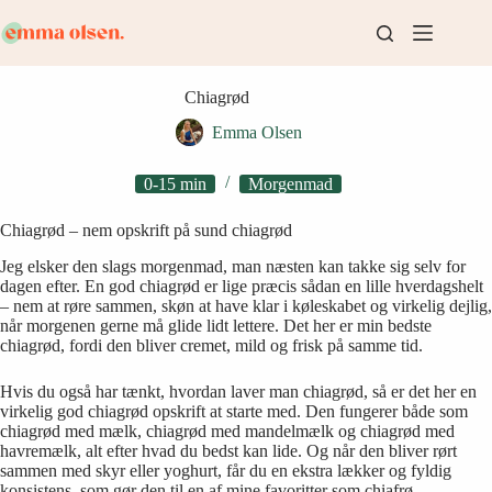
Fortsæt
til
indhold
Chiagrød
Emma Olsen
0-15 min
Morgenmad
Chiagrød – nem opskrift på sund chiagrød
Jeg elsker den slags morgenmad, man næsten kan takke sig selv for
dagen efter. En god chiagrød er lige præcis sådan en lille hverdagshelt
– nem at røre sammen, skøn at have klar i køleskabet og virkelig dejlig,
når morgenen gerne må glide lidt lettere. Det her er min bedste
chiagrød, fordi den bliver cremet, mild og frisk på samme tid.
Hvis du også har tænkt, hvordan laver man chiagrød, så er det her en
virkelig god chiagrød opskrift at starte med. Den fungerer både som
chiagrød med mælk, chiagrød med mandelmælk og chiagrød med
havremælk, alt efter hvad du bedst kan lide. Og når den bliver rørt
sammen med skyr eller yoghurt, får du en ekstra lækker og fyldig
konsistens, som gør den til en af mine favoritter som chiafrø