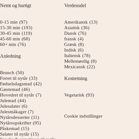
Nemt og hurtigt
Verdensdel
0-15 min
(97)
Amerikansk
(13)
15-30 min
(193)
Asiatisk
(36)
30-45 min
(119)
Dansk
(76)
45-60 min
(68)
fransk
(4)
60+ min
(76)
Græsk
(8)
Indisk
(6)
Italiensk
(78)
Anledning
Mellemøstlig
(8)
Mexicansk
(22)
Brunch
(50)
Forret til nytår
(33)
Kostretning
Fødselsdagsmad
(42)
Gæstemad
(46)
Hovedret til nytår
(7)
Vegetarisk
(93)
Julemad
(44)
Julesalater
(6)
Julesmåkager
(7)
Cookie indstillinger
Nytårsdesserter
(11)
Nytårsopskrifter
(95)
Påskemad
(15)
Salater til nytår
(15)