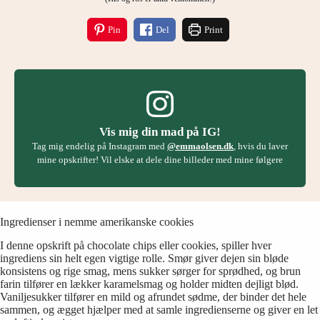
Pin
Del
Print
Vis mig din mad på IG!
Tag mig endelig på Instagram med
@emmaolsen.dk
, hvis du laver
mine opskrifter! Vil elske at dele dine billeder med mine følgere
Ingredienser i nemme amerikanske cookies
I denne opskrift på chocolate chips eller cookies, spiller hver
ingrediens sin helt egen vigtige rolle. Smør giver dejen sin bløde
konsistens og rige smag, mens sukker sørger for sprødhed, og brun
farin tilfører en lækker karamelsmag og holder midten dejligt blød.
Vaniljesukker tilfører en mild og afrundet sødme, der binder det hele
sammen, og ægget hjælper med at samle ingredienserne og giver en let