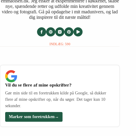
emmaolsen.dk. Jeg elsker at eksperimentere i køkkenet, skabe
nye, spændende retter og udfolde min kreativitet gennem
video og fotografi. Gå på opdagelse i mit madunivers, og lad
dig inspirere til dit næste måltid!
INDLÆG: 590
Vil du se flere af mine opskrifter?
Gør min side til en foretrukken kilde på Google, så dukker
flere af mine opskrifter op, når du søger. Det tager kun 10
sekunder.
Marker som foretrukken
→