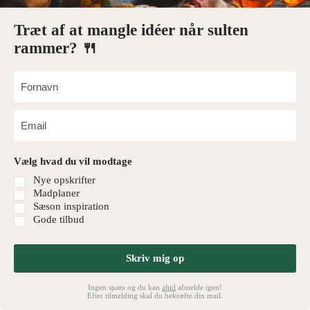
Træt af at mangle idéer når sulten
rammer? 🍴
Vælg hvad du vil modtage
Nye opskrifter
Madplaner
Sæson inspiration
Gode tilbud
Skriv mig op
Ingen spam og du kan
altid
afmelde igen!
Efter tilmelding skal du bekræfte din mail.