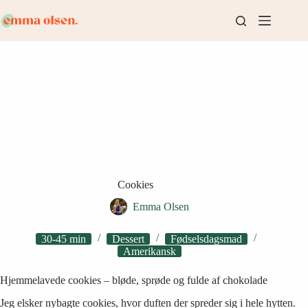
Fortsæt
til
indhold
Cookies
Emma Olsen
30-45 min
Dessert
Fødselsdagsmad
Amerikansk
Hjemmelavede cookies – bløde, sprøde og fulde af chokolade
Jeg elsker nybagte cookies, hvor duften der spreder sig i hele hytten.