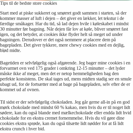
Tips til de bedste store cookies
Start med at piske sukkeret og smørret godt sammen i starten, så der
kommer masser af luft i dejen – det giver en lækker, let tekstur i de
færdige småkager. Har du tid, så lad dejen hvile i køleskabet i mindst
30 minutter før bagning. Når dejen får lov at køle, bliver smørret fast
igen, og det betyder, at cookies ikke flyder helt så meget ud under
bagningen. Derudover er det også nemmere at placere dem på
bagepladen. Det giver tykkere, mere chewy cookies med en dejlig,
blød midte.
Bagetiden er selvfølgelig også afgørende. Jeg bager mine cookies i en
forvarmet ovn ved 175 grader i omkring 12-15 minutter – det lyder
måske ikke af meget, men det er netop hemmeligheden bag den
perfekte konsistens. De skal tages ud, mens midten stadig ser en smule
ubagt ud, for de fortsætter med at bage på bagepladen, selv efter de er
kommet ud af ovnen.
Til sidst er der selvfølgelig chokoladen. Jeg går gerne all-in på en god
mørk chokolade med mindst 60 % kakao, men hvis du er til noget lidt
sødere, kan du også blande med mælkechokolade eller endda lidt hvid
chokolade for en ekstra cremet fornemmelse. Hvis du vil gøre dine
cookies ekstra sprøde, kan du også tilsætte lidt nødder for at få lidt
ekstra crunch i hver bid.