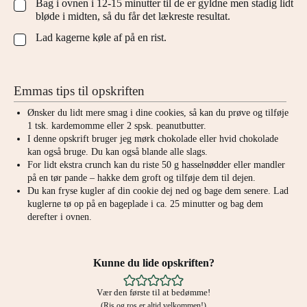
Bag i ovnen i 12-15 minutter til de er gyldne men stadig lidt
▢
bløde i midten, så du får det lækreste resultat.
Lad kagerne køle af på en rist.
▢
Emmas tips til opskriften
Ønsker du lidt mere smag i dine cookies, så kan du prøve og tilføje
1 tsk. kardemomme eller 2 spsk. peanutbutter.
I denne opskrift bruger jeg mørk chokolade eller hvid chokolade
kan også bruge. Du kan også blande alle slags.
For lidt ekstra crunch kan du riste 50 g hasselnødder eller mandler
på en tør pande – hakke dem groft og tilføje dem til dejen.
Du kan fryse kugler af din cookie dej ned og bage dem senere. Lad
kuglerne tø op på en bageplade i ca. 25 minutter og bag dem
derefter i ovnen.
Kunne du lide opskriften?
Vær den første til at bedømme!
(Ris og ros er altid velkommen!)