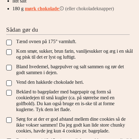
lidt salt
180
g
mørk chokolade
(eller chokoladeknapper)
Sådan gør du
Tænd ovnen på 175° varmluft.
▢
Kom smør, sukker, brun farin, vaniljesukker og æg i en skål
▢
og pisk til det er lyst og luftigt.
Bland hvedemel, bagepulver og salt sammen og rør det
▢
godt sammen i dejen.
Vend den hakkede chokolade heri.
▢
Beklæd to bageplader med bagepapir og form så
▢
cookiedejen til små kugler (ca. på størrelse med en
golfbold). Du kan også bruge en is-ske til at forme
kuglerne. Tyk dem let flade.
Sørg for at der er god afstand mellem dine cookies så de
▢
ikke vokser sammen! Da jeg godt kan lide store chunky
cookies, havde jeg kun 4 cookies pr. bageplade.