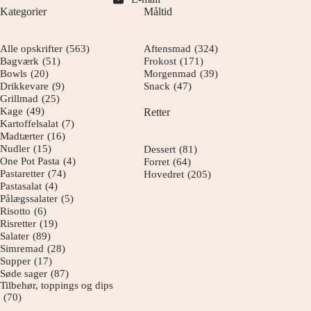
Kategorier
Måltid
Alle opskrifter
(563)
Aftensmad
(324)
Bagværk
(51)
Frokost
(171)
Bowls
(20)
Morgenmad
(39)
Drikkevare
(9)
Snack
(47)
Grillmad
(25)
Kage
(49)
Retter
Kartoffelsalat
(7)
Madtærter
(16)
Nudler
(15)
Dessert
(81)
One Pot Pasta
(4)
Forret
(64)
Pastaretter
(74)
Hovedret
(205)
Pastasalat
(4)
Pålægssalater
(5)
Risotto
(6)
Risretter
(19)
Salater
(89)
Simremad
(28)
Supper
(17)
Søde sager
(87)
Tilbehør, toppings og dips
(70)