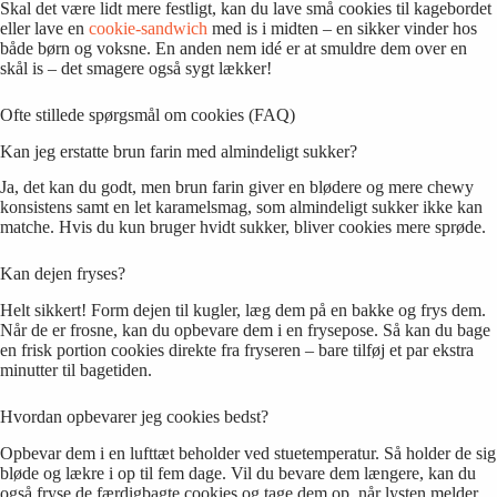
Skal det være lidt mere festligt, kan du lave små cookies til kagebordet
eller lave en
cookie-sandwich
med is i midten – en sikker vinder hos
både børn og voksne. En anden nem idé er at smuldre dem over en
skål is – det smagere også sygt lækker!
Ofte stillede spørgsmål om cookies (FAQ)
Kan jeg erstatte brun farin med almindeligt sukker?
Ja, det kan du godt, men brun farin giver en blødere og mere chewy
konsistens samt en let karamelsmag, som almindeligt sukker ikke kan
matche. Hvis du kun bruger hvidt sukker, bliver cookies mere sprøde.
Kan dejen fryses?
Helt sikkert! Form dejen til kugler, læg dem på en bakke og frys dem.
Når de er frosne, kan du opbevare dem i en frysepose. Så kan du bage
en frisk portion cookies direkte fra fryseren – bare tilføj et par ekstra
minutter til bagetiden.
Hvordan opbevarer jeg cookies bedst?
Opbevar dem i en lufttæt beholder ved stuetemperatur. Så holder de sig
bløde og lækre i op til fem dage. Vil du bevare dem længere, kan du
også fryse de færdigbagte cookies og tage dem op, når lysten melder