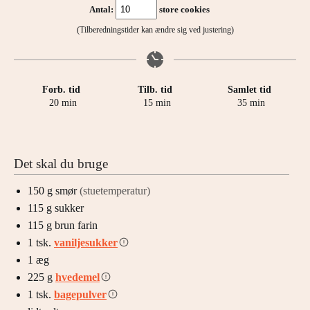
Antal:
store cookies
(Tilberedningstider kan ændre sig ved justering)
Forb. tid
Tilb. tid
Samlet tid
minutter
minutter
minutter
20
min
15
min
35
min
Det skal du bruge
150
g
smør
(stuetemperatur)
115
g
sukker
115
g
brun farin
1
tsk.
vaniljesukker
1
æg
225
g
hvedemel
1
tsk.
bagepulver