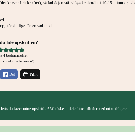
det kræver lidt kræfter), så lad dejen stå på køkkenbordet i 10-15 minutter, så
ned.
op, når du lige får en sød tand.
u lide opskriften?
ra
4
bedømmelser
g ros er altid velkommen!)
Del
Print
, hvis du laver mine opskrifter! Vil elske at dele dine billeder med mine følgere