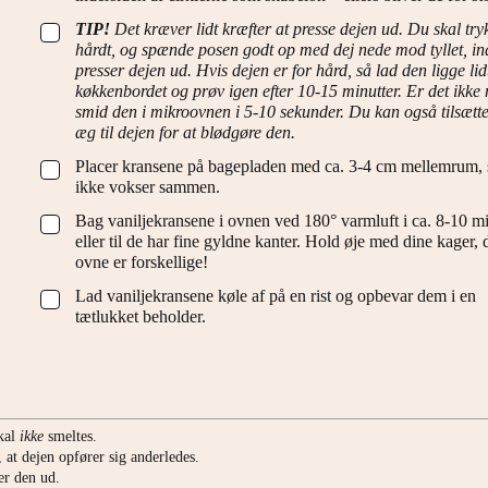
TIP!
Det kræver lidt kræfter at presse dejen ud. Du skal try
▢
hårdt, og spænde posen godt op med dej nede mod tyllet, i
presser dejen ud. Hvis dejen er for hård, så lad den ligge lid
køkkenbordet og prøv igen efter 10-15 minutter. Er det ikke 
smid den i mikroovnen i 5-10 sekunder. Du kan også tilsætt
æg til dejen for at blødgøre den.
Placer kransene på bagepladen med ca. 3-4 cm mellemrum, 
▢
ikke vokser sammen.
Bag vaniljekransene i ovnen ved 180° varmluft i ca. 8-10 mi
▢
eller til de har fine gyldne kanter. Hold øje med dine kager, d
ovne er forskellige!
Lad vaniljekransene køle af på en rist og opbevar dem i en
▢
tætlukket beholder.
skal
ikke
smeltes.
 at dejen opfører sig anderledes.
der den ud.