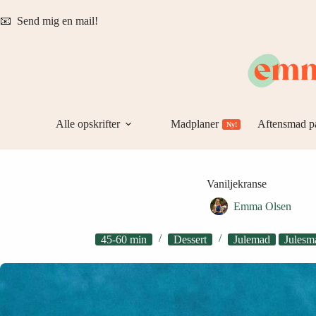
Fortsæt
til
📧
Send mig en mail!
indhold
Alle opskrifter
Madplaner
Aftensmad p
Ny!
Vaniljekranse
Emma Olsen
45-60 min
Dessert
Julemad
Julesm