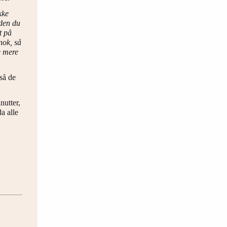
kke
nden du
t på
nok, så
e mere
så de
nutter,
a alle