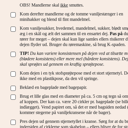
OBS! Mandlerne skal
ikke
smuttes.
Kom derefter mandlerne og de tomme vaniljestænger i en
▢
minihakker og blend til fint mandelmel.
Kom vaniljesukker, hvedemel, mandelmel, sukker, blødt sm
▢
æg i en skål og ælt det sammen til en ensartet dej.
Pas på
du
rører for meget – dejen skal kun lige samles ellers risikerer d
dejen flyder ud. Bruger du røremaskine, så brug K-spaden.
TIP!
Du kan variere konsistensen på dejen ved at tilsætte 
▢
(blødere konsistens) eller mere mel (hårdere konsistens). De
skal sprøjtes ud gennem en kraftig sprøjtepose.
Kom dejen i en tyk stofsprøjtepose med et stort stjernetyl. D
▢
ikke med en plastikpose, da den vil springe.
Beklæd en bageplade med bagepapir.
▢
Brug et lille glas med en diameter på ca. 5 cm og tegn så om
▢
af koppen. Der kan ca. være 20 cirkler pr. bageplade (se bill
indlægget). Vend papiret om, så det er med bagsiden nedad (
kommer stegerne på vaniljekransene når de bager).
Pres dejen ud gennem stjernetyllet i kranse. Sørg for at du b
▢
indersiden af cirklerne som skabelon – ellers bliver de for st