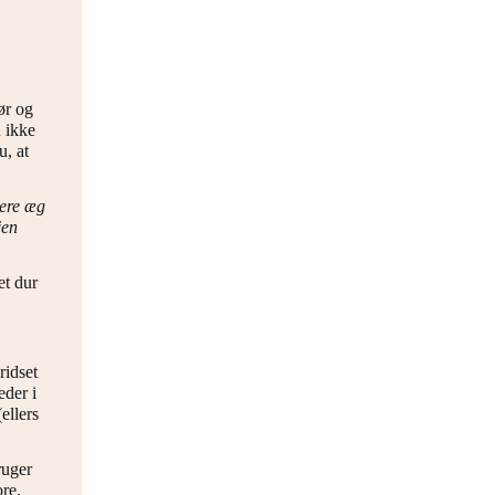
ør og
 ikke
u, at
mere æg
jen
et dur
ridset
eder i
ellers
ruger
ore.