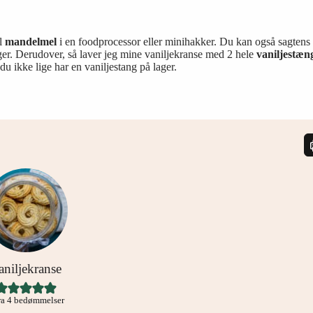
il
mandelmel
i en foodprocessor eller minihakker. Du kan også sagtens 
ger. Derudover, så laver jeg mine vaniljekranse med 2 hele
vaniljestæn
 du ikke lige har en vaniljestang på lager.
aniljekranse
ra
4
bedømmelser