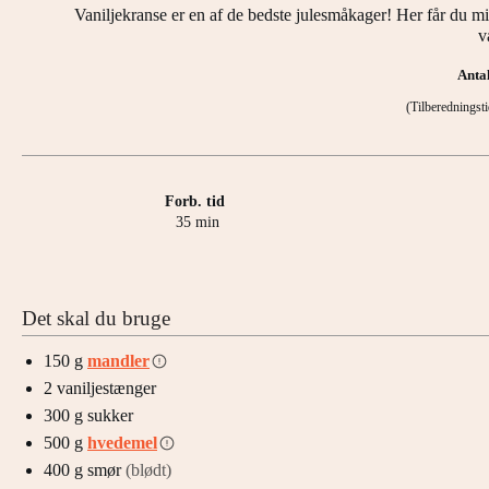
Vaniljekranse er en af de bedste julesmåkager! Her får du m
v
Anta
(Tilberednings
Forb. tid
minutter
35
min
Det skal du bruge
150
g
mandler
2
vaniljestænger
300
g
sukker
500
g
hvedemel
400
g
smør
(blødt)