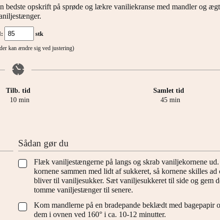
in bedste opskrift på sprøde og lækre vaniliekranse med mandler og æg
aniljestænger.
l:
stk
tider kan ændre sig ved justering)
Tilb. tid
Samlet tid
minutter
minutter
10
min
45
min
Sådan gør du
Flæk vaniljestængerne på langs og skrab vaniljekornene ud
▢
kornene sammen med lidt af sukkeret, så kornene skilles ad 
bliver til vaniljesukker. Sæt vaniljesukkeret til side og gem d
tomme vaniljestænger til senere.
Kom mandlerne på en bradepande beklædt med bagepapir 
▢
dem i ovnen ved 160° i ca. 10-12 minutter.