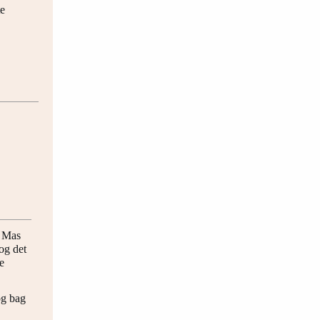
te
. Mas
og det
e
og bag