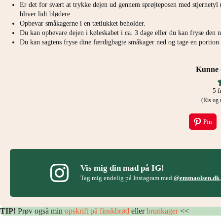
Er det for svært at trykke dejen ud gennem sprøjteposen med stjernetyl (
bliver lidt blødere.
Opbevar småkagerne i en tætlukket beholder.
Du kan opbevare dejen i køleskabet i ca. 3 dage eller du kan fryse den 
Du kan sagtens fryse dine færdigbagte småkager ned og tage en portion 
Kunne d
5
f
(Ris o
Pin
Vis mig din mad på IG!
Tag mig endelig på Instagram med
@emmaolsen.dk
TIP!
Prøv også min
opskrift på finskbrød
eller
brunkager
<<