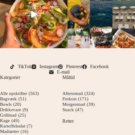
TikTok
Instagram
Pinterest
Facebook
E-mail
Kategorier
Måltid
Alle opskrifter
(563)
Aftensmad
(324)
Bagværk
(51)
Frokost
(171)
Bowls
(20)
Morgenmad
(39)
Drikkevare
(9)
Snack
(47)
Grillmad
(25)
Kage
(49)
Retter
Kartoffelsalat
(7)
Madtærter
(16)