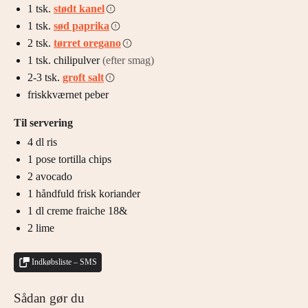
1
tsk.
stødt kanel
1
tsk.
sød paprika
2
tsk.
tørret oregano
1
tsk.
chilipulver
(efter smag)
2-3
tsk.
groft salt
friskkværnet peber
Til servering
4
dl
ris
1
pose
tortilla chips
2
avocado
1
håndfuld
frisk koriander
1
dl
creme fraiche 18&
2
lime
Indkøbsliste – SMS
Sådan gør du