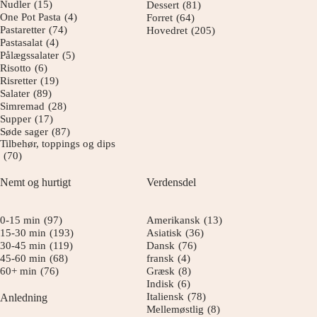
Nudler
(15)
Dessert
(81)
One Pot Pasta
(4)
Forret
(64)
Pastaretter
(74)
Hovedret
(205)
Pastasalat
(4)
Pålægssalater
(5)
Risotto
(6)
Risretter
(19)
Salater
(89)
Simremad
(28)
Supper
(17)
Søde sager
(87)
Tilbehør, toppings og dips
(70)
Nemt og hurtigt
Verdensdel
0-15 min
(97)
Amerikansk
(13)
15-30 min
(193)
Asiatisk
(36)
30-45 min
(119)
Dansk
(76)
45-60 min
(68)
fransk
(4)
60+ min
(76)
Græsk
(8)
Indisk
(6)
Italiensk
(78)
Anledning
Mellemøstlig
(8)