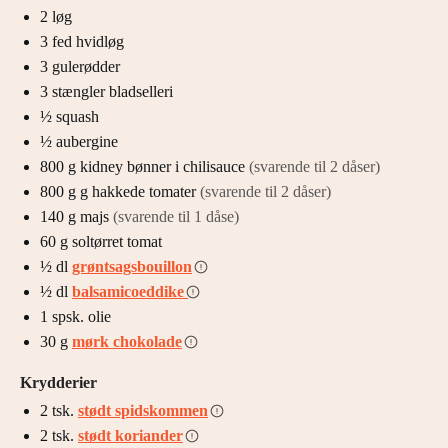
2
løg
3
fed
hvidløg
3
gulerødder
3
stængler
bladselleri
½
squash
½
aubergine
800
g
kidney bønner i chilisauce
(svarende til 2 dåser)
800 g
g
hakkede tomater
(svarende til 2 dåser)
140
g
majs
(svarende til 1 dåse)
60
g
soltørret tomat
½
dl
grøntsagsbouillon
½
dl
balsamicoeddike
1
spsk.
olie
30
g
mørk chokolade
Krydderier
2
tsk.
stødt spidskommen
2
tsk.
stødt koriander