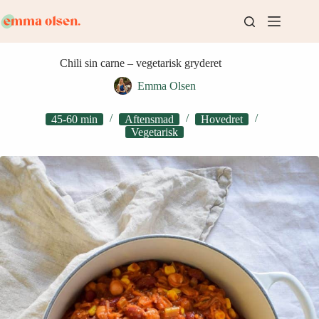
Fortsæt
til
indhold
Chili sin carne – vegetarisk gryderet
Emma Olsen
45-60 min
Aftensmad
Hovedret
Vegetarisk