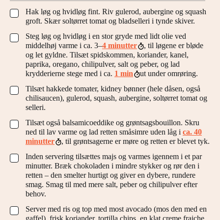
Hak løg og hvidløg fint. Riv gulerod, aubergine og squash
▢
groft. Skær soltørret tomat og bladselleri i tynde skiver.
Steg løg og hvidløg i en stor gryde med lidt olie ved
▢
middelhøj varme i ca. 3–
4 minutter
, til løgene er bløde
og let gyldne. Tilsæt spidskommen, koriander, kanel,
paprika, oregano, chilipulver, salt og peber, og lad
krydderierne stege med i ca.
1 min
ut under omrøring.
Tilsæt hakkede tomater, kidney bønner (hele dåsen, også
▢
chilisaucen), gulerod, squash, aubergine, soltørret tomat og
selleri.
Tilsæt også balsamicoeddike og grøntsagsbouillon. Skru
▢
ned til lav varme og lad retten småsimre uden låg i
ca. 40
minutter
, til grøntsagerne er møre og retten er blevet tyk.
Inden servering tilsættes majs og varmes igennem i et par
▢
minutter. Bræk chokoladen i mindre stykker og rør den i
retten – den smelter hurtigt og giver en dybere, rundere
smag. Smag til med mere salt, peber og chilipulver efter
behov.
Server med ris og top med most avocado (mos den med en
▢
gaffel), frisk koriander, tortilla chips, en klat creme fraiche