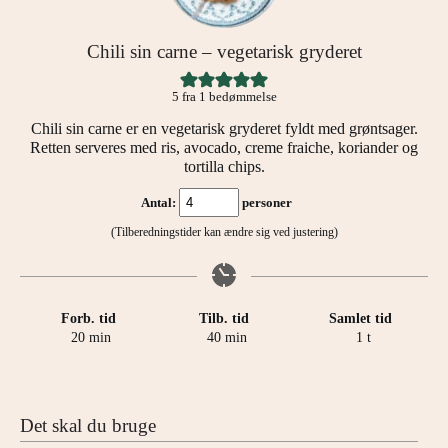
Chili sin carne – vegetarisk gryderet
5
fra 1 bedømmelse
Chili sin carne er en vegetarisk gryderet fyldt med grøntsager.
Retten serveres med ris, avocado, creme fraiche, koriander og
tortilla chips.
Antal:
personer
(Tilberedningstider kan ændre sig ved justering)
Forb. tid
Tilb. tid
Samlet tid
minutter
minutter
time
20
min
40
min
1
t
Det skal du bruge