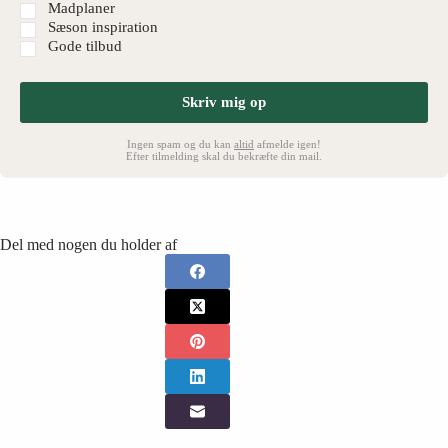
Madplaner
Sæson inspiration
Gode tilbud
Skriv mig op
Ingen spam og du kan
altid
afmelde igen!
Efter tilmelding skal du bekræfte din mail.
Del med nogen du holder af