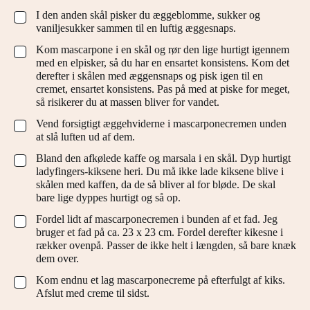
I den anden skål pisker du æggeblomme, sukker og
▢
vaniljesukker sammen til en luftig æggesnaps.
Kom mascarpone i en skål og rør den lige hurtigt igennem
▢
med en elpisker, så du har en ensartet konsistens. Kom det
derefter i skålen med æggensnaps og pisk igen til en
cremet, ensartet konsistens. Pas på med at piske for meget,
så risikerer du at massen bliver for vandet.
Vend forsigtigt æggehviderne i mascarponecremen unden
▢
at slå luften ud af dem.
Bland den afkølede kaffe og marsala i en skål. Dyp hurtigt
▢
ladyfingers-kiksene heri. Du må ikke lade kiksene blive i
skålen med kaffen, da de så bliver al for bløde. De skal
bare lige dyppes hurtigt og så op.
Fordel lidt af mascarponecremen i bunden af et fad. Jeg
▢
bruger et fad på ca. 23 x 23 cm. Fordel derefter kikesne i
rækker ovenpå. Passer de ikke helt i længden, så bare knæk
dem over.
Kom endnu et lag mascarponecreme på efterfulgt af kiks.
▢
Afslut med creme til sidst.