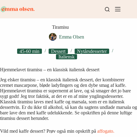
Fortsæt
til
indhold
Tiramisu
Emma Olsen
45-60 min
Dessert
Nytårsdesserter
Italiensk
Hjemmelavet tiramisu – en klassisk italiensk dessert
Jeg elsker tiramisu – en klassisk italiensk dessert, der kombinerer
cremet mascarpone, bløde ladyfingers og den dybe smag af kaffe.
Hjemmelavet tiramisu er supernemt at lave, og så smager det jo bare
sygt godt! Jeg tror faktisk, at det er en af mine ynglingsdesserter.
Klassisk tiramisu laves med kaffe og marsala, som er en italiensk
dessertvin. Er du ikke til alkohol, så kan du sagtens undlade marsala og
bare lave den med kaffe udelukkende. Se opskriften på denne luftige
tiramisu dessert herunder.
Vild med kaffe dessert? Prøv også min opskrift på
affogato.