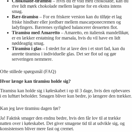
Chokolade-tiramisu
– Hvis du er vild med chokolade, kan du
rive lidt mørk chokolade mellem lagene for en ekstra intens
smag.
Bær-tiramisu
– For en friskere version kan du tilføje et lag
friske hindbær eller jordbær mellem mascarponecremen og
ladyfingers. Bærrenes syrlighed balancerer desserten flot.
Tiramisu med Amaretto
– Amaretto, en italiensk mandellikør,
er en lækker erstatning for marsala, hvis du vil have en lidt
nøddeagtig smag.
Tiramisu i glas
– I stedet for at lave den i et stort fad, kan du
anrette tiramisu i individuelle glas. Det ser flot ud og gør
serveringen nemmere.
Ofte stillede spørgsmål (FAQ)
Hvor længe kan tiramisu holde sig?
Tiramisu kan holde sig i køleskabet i op til 3 dage, hvis den opbevares
i en lufttæt beholder. Smagen bliver kun bedre, jo længere den trækker.
Kan jeg lave tiramisu dagen før?
Ja! Faktisk smager den endnu bedre, hvis den får lov til at trække
natten over i køleskabet. Det giver smagene tid til at udvikle sig, og
konsistensen bliver mere fast og cremet.