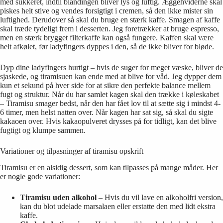
med sukkeret, indtil blandingen bliver lys og luftig. Æggehviderne skal
piskes helt stive og vendes forsigtigt i cremen, så den ikke mister sin
luftighed. Derudover så skal du bruge en stærk kaffe. Smagen af kaffe
skal træde tydeligt frem i desserten. Jeg foretrækker at bruge espresso,
men en stærk brygget filterkaffe kan også fungere. Kaffen skal være
helt afkølet, før ladyfingers dyppes i den, så de ikke bliver for bløde.
Dyp dine ladyfingers hurtigt – hvis de suger for meget væske, bliver de
sjaskede, og tiramisuen kan ende med at blive for våd. Jeg dypper dem
kun et sekund på hver side for at sikre den perfekte balance mellem
fugt og struktur. Når du har samlet kagen skal den trække i køleskabet
– Tiramisu smager bedst, når den har fået lov til at sætte sig i mindst 4-
6 timer, men helst natten over. Når kagen har sat sig, så skal du sigte
kakaoen over. Hvis kakaopulveret drysses på for tidligt, kan det blive
fugtigt og klumpe sammen.
Variationer og tilpasninger af tiramisu opskrift
Tiramisu er en alsidig dessert, som kan tilpasses på mange måder. Her
er nogle gode variationer:
Tiramisu uden alkohol
– Hvis du vil lave en alkoholfri version,
kan du blot udelade marsalaen eller erstatte den med lidt ekstra
kaffe.