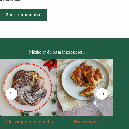
Send kommentar
Måske er du også interesseret i
Julekringle med nutella
Brunsviger
Den d