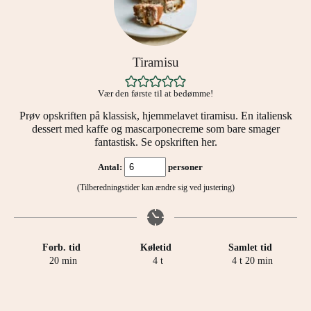
Tiramisu
Vær den første til at bedømme!
Prøv opskriften på klassisk, hjemmelavet tiramisu. En italiensk
dessert med kaffe og mascarponecreme som bare smager
fantastisk. Se opskriften her.
Antal:
personer
(Tilberedningstider kan ændre sig ved justering)
Forb. tid
Køletid
Samlet tid
minutter
timer
timer
minutter
20
min
4
t
4
t
20
min