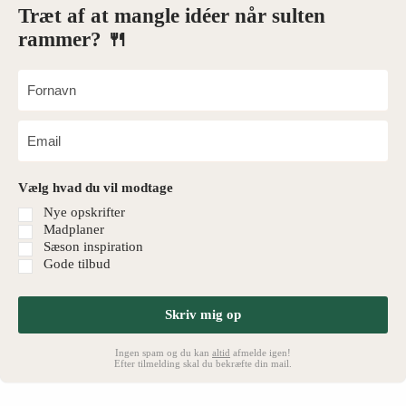
Træt af at mangle idéer når sulten
rammer? 🍴
Vælg hvad du vil modtage
Nye opskrifter
Madplaner
Sæson inspiration
Gode tilbud
Skriv mig op
Ingen spam og du kan
altid
afmelde igen!
Efter tilmelding skal du bekræfte din mail.