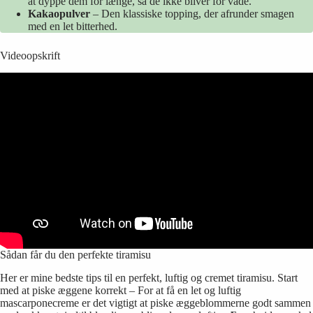
at dyppe dem for længe, så de ikke bliver for våde.
Kakaopulver
– Den klassiske topping, der afrunder smagen
med en let bitterhed.
Videoopskrift
Sådan får du den perfekte tiramisu
Her er mine bedste tips til en perfekt, luftig og cremet tiramisu. Start
med at piske æggene korrekt – For at få en let og luftig
mascarponecreme er det vigtigt at piske æggeblommerne godt sammen