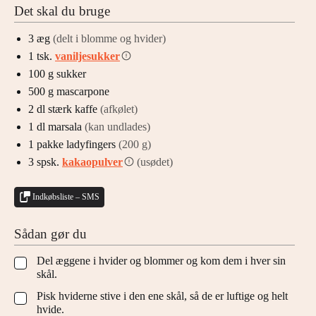
Det skal du bruge
3
æg
(delt i blomme og hvider)
1
tsk.
vaniljesukker
100
g
sukker
500
g
mascarpone
2
dl
stærk kaffe
(afkølet)
1
dl
marsala
(kan undlades)
1
pakke
ladyfingers
(200 g)
3
spsk.
kakaopulver
(usødet)
Indkøbsliste – SMS
Sådan gør du
Del æggene i hvider og blommer og kom dem i hver sin
▢
skål.
Pisk hviderne stive i den ene skål, så de er luftige og helt
▢
hvide.