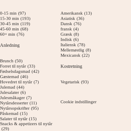
0-15 min
(97)
Amerikansk
(13)
15-30 min
(193)
Asiatisk
(36)
30-45 min
(119)
Dansk
(76)
45-60 min
(68)
fransk
(4)
60+ min
(76)
Græsk
(8)
Indisk
(6)
Italiensk
(78)
Anledning
Mellemøstlig
(8)
Mexicansk
(22)
Brunch
(50)
Forret til nytår
(33)
Kostretning
Fødselsdagsmad
(42)
Gæstemad
(46)
Hovedret til nytår
(7)
Vegetarisk
(93)
Julemad
(44)
Julesalater
(6)
Julesmåkager
(7)
Cookie indstillinger
Nytårsdesserter
(11)
Nytårsopskrifter
(95)
Påskemad
(15)
Salater til nytår
(15)
Snacks & appetizers til nytår
(29)