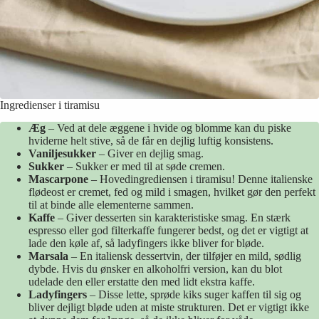
Ingredienser i tiramisu
Æg
– Ved at dele æggene i hvide og blomme kan du piske
hviderne helt stive, så de får en dejlig luftig konsistens.
Vaniljesukker
– Giver en dejlig smag.
Sukker
– Sukker er med til at søde cremen.
Mascarpone
– Hovedingrediensen i tiramisu! Denne italienske
flødeost er cremet, fed og mild i smagen, hvilket gør den perfekt
til at binde alle elementerne sammen.
Kaffe
– Giver desserten sin karakteristiske smag. En stærk
espresso eller god filterkaffe fungerer bedst, og det er vigtigt at
lade den køle af, så ladyfingers ikke bliver for bløde.
Marsala
– En italiensk dessertvin, der tilføjer en mild, sødlig
dybde. Hvis du ønsker en alkoholfri version, kan du blot
udelade den eller erstatte den med lidt ekstra kaffe.
Ladyfingers
– Disse lette, sprøde kiks suger kaffen til sig og
bliver dejligt bløde uden at miste strukturen. Det er vigtigt ikke