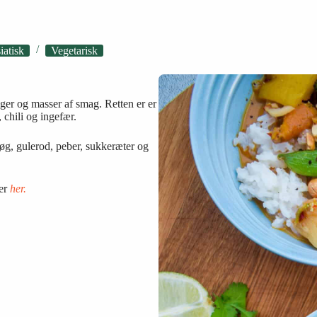
iatisk
Vegetarisk
ger og masser af smag. Retten er er
chili og ingefær.
løg, gulerod, peber, sukkeræter og
ter
her.