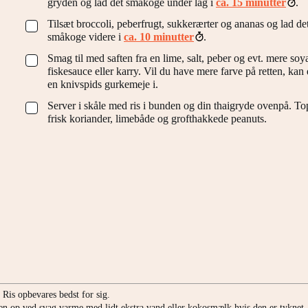
gryden og lad det småkoge under låg i
ca. 15 minutter
.
Tilsæt broccoli, peberfrugt, sukkerærter og ananas og lad de
▢
småkoge videre i
ca. 10 minutter
.
Smag til med saften fra en lime, salt, peber og evt. mere soy
▢
fiskesauce eller karry. Vil du have mere farve på retten, kan
en knivspids gurkemeje i.
Server i skåle med ris i bunden og din thaigryde ovenpå. T
▢
frisk koriander, limebåde og grofthakkede peanuts.
. Ris opbevares bedst for sig.
den op ved svag varme med lidt ekstra vand eller kokosmælk hvis den er tyknet.