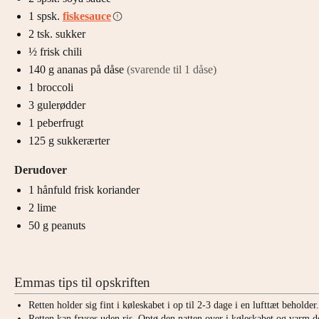
1
spsk.
fiskesauce
2
tsk.
sukker
½
frisk chili
140
g
ananas på dåse
(svarende til 1 dåse)
1
broccoli
3
gulerødder
1
peberfrugt
125
g
sukkerærter
Derudover
1
hånfuld
frisk koriander
2
lime
50
g
peanuts
Emmas tips til opskriften
Retten holder sig fint i køleskabet i op til 2-3 dage i en lufttæt beholder
Retten kan fryses uden ris. Optø den natten over i køleskabet og varm 