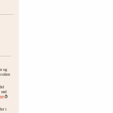
en og
ccolien
del
, rød
ter
er i