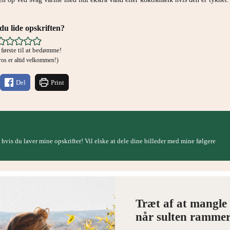
u lide opskriften?
første til at bedømme!
g ros er altid velkommen!)
Del
Print
, hvis du laver mine opskrifter! Vil elske at dele dine billeder med mine følgere
Træt af at mangle 
når sulten rammer