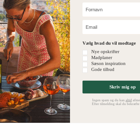
Vælg hvad du vil modtage
Nye opskrifter
Madplaner
Sæson inspiration
Gode tilbud
Skriv mig op
Ingen spam og du kan
altid
afmel
Efter tilmelding skal du bekræfte