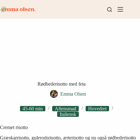
Fortsæt
til
indhold
Rødbederisotto med feta
Emma Olsen
45-60 min
Aftensmad
Hovedret
Italiensk
Cremet risotto
Græskarrisotto, gulerodsrisotto, ærterisotto og nu også rødbederisotto