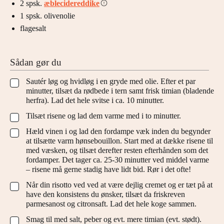
2
spsk.
æblecidereddike
1
spsk.
olivenolie
flagesalt
Sådan gør du
Sautér løg og hvidløg i en gryde med olie. Efter et par
▢
minutter, tilsæt da rødbede i tern samt frisk timian (bladende
herfra). Lad det hele svitse i ca. 10 minutter.
Tilsæt risene og lad dem varme med i to minutter.
▢
Hæld vinen i og lad den fordampe væk inden du begynder
▢
at tilsætte varm hønsebouillon. Start med at dække risene til
med væsken, og tilsæt derefter resten efterhånden som det
fordamper. Det tager ca. 25-30 minutter ved middel varme
– risene må gerne stadig have lidt bid. Rør i det ofte!
Når din risotto ved ved at være dejlig cremet og er tæt på at
▢
have den konsistens du ønsker, tilsæt da friskreven
parmesanost og citronsaft. Lad det hele koge sammen.
Smag til med salt, peber og evt. mere timian (evt. stødt).
▢