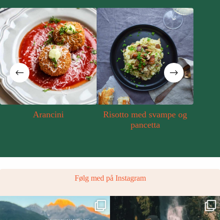
Arancini
Risotto med svampe og
Græ
pancetta
Følg med på Instagram