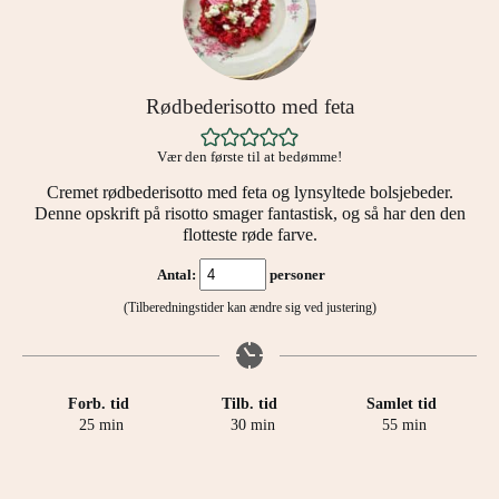
Rødbederisotto med feta
Vær den første til at bedømme!
Cremet rødbederisotto med feta og lynsyltede bolsjebeder.
Denne opskrift på risotto smager fantastisk, og så har den den
flotteste røde farve.
Antal:
personer
(Tilberedningstider kan ændre sig ved justering)
Forb. tid
Tilb. tid
Samlet tid
minutter
minutter
minutter
25
min
30
min
55
min