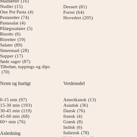
Madtærter
(16)
Nudler
(15)
Dessert
(81)
One Pot Pasta
(4)
Forret
(64)
Pastaretter
(74)
Hovedret
(205)
Pastasalat
(4)
Pålægssalater
(5)
Risotto
(6)
Risretter
(19)
Salater
(89)
Simremad
(28)
Supper
(17)
Søde sager
(87)
Tilbehør, toppings og dips
(70)
Nemt og hurtigt
Verdensdel
0-15 min
(97)
Amerikansk
(13)
15-30 min
(193)
Asiatisk
(36)
30-45 min
(119)
Dansk
(76)
45-60 min
(68)
fransk
(4)
60+ min
(76)
Græsk
(8)
Indisk
(6)
Italiensk
(78)
Anledning