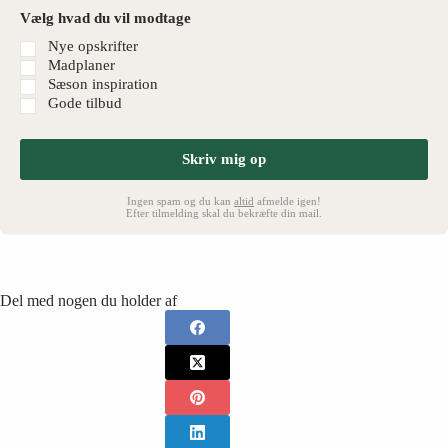
Vælg hvad du vil modtage
Nye opskrifter
Madplaner
Sæson inspiration
Gode tilbud
Skriv mig op
Ingen spam og du kan
altid
afmelde igen!
Efter tilmelding skal du bekræfte din mail.
Del med nogen du holder af