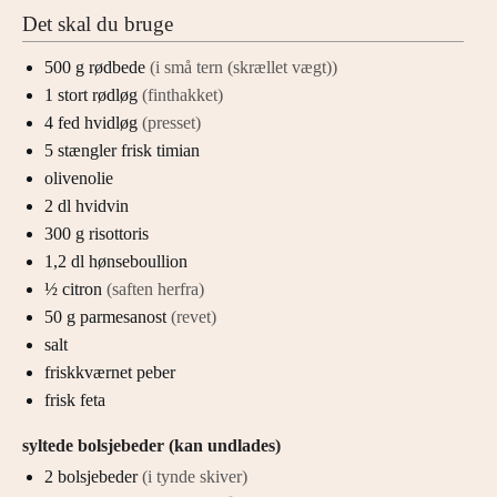
Det skal du bruge
500
g
rødbede
(i små tern (skrællet vægt))
1
stort rødløg
(finthakket)
4
fed
hvidløg
(presset)
5
stængler
frisk timian
olivenolie
2
dl
hvidvin
300
g
risottoris
1,2
dl
hønseboullion
½
citron
(saften herfra)
50
g
parmesanost
(revet)
salt
friskkværnet peber
frisk feta
syltede bolsjebeder (kan undlades)
2
bolsjebeder
(i tynde skiver)