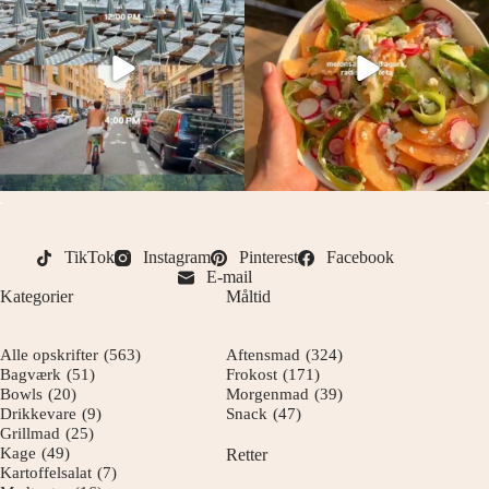
TikTok
Instagram
Pinterest
Facebook
E-mail
Kategorier
Måltid
Alle opskrifter
(563)
Aftensmad
(324)
Bagværk
(51)
Frokost
(171)
Bowls
(20)
Morgenmad
(39)
Drikkevare
(9)
Snack
(47)
Grillmad
(25)
Kage
(49)
Retter
Kartoffelsalat
(7)