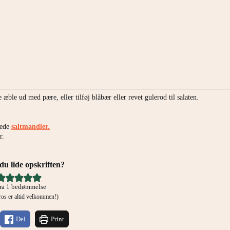
 æble ud med pære, eller tilføj blåbær eller revet gulerod til salaten.
vede
saltmandler.
er.
u lide opskriften?
ra 1 bedømmelse
g ros er altid velkommen!)
Del
Print