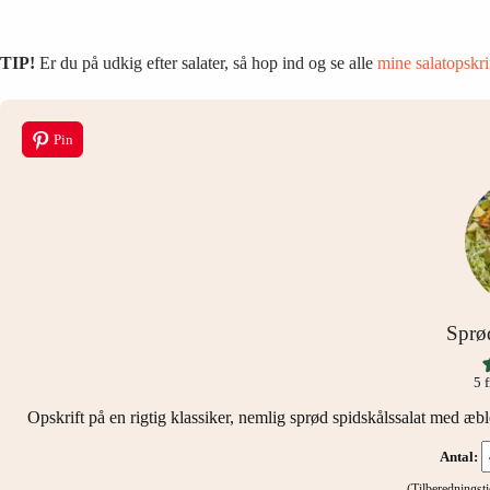
TIP!
Er du på udkig efter salater, så hop ind og se alle
mine salatopskri
Pin
Sprød
5
f
Opskrift på en rigtig klassiker, nemlig sprød spidskålssalat med æ
Antal:
(Tilberednings