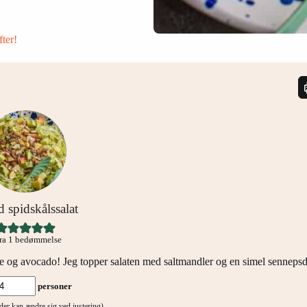
fter!
 spidskålssalat
ra 1 bedømmelse
ble og avocado! Jeg topper salaten med saltmandler og en simel sennepsd
personer
tider kan ændre sig ved justering)