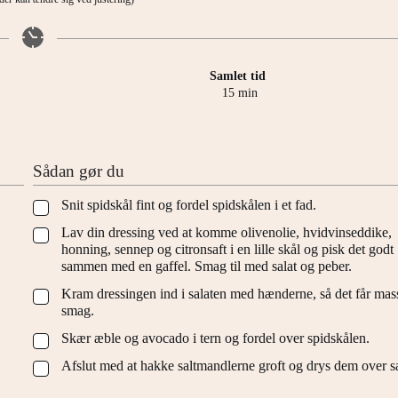
Samlet tid
minutter
15
min
Sådan gør du
Snit spidskål fint og fordel spidskålen i et fad.
▢
Lav din dressing ved at komme olivenolie, hvidvinseddike,
▢
honning, sennep og citronsaft i en lille skål og pisk det godt
sammen med en gaffel. Smag til med salat og peber.
Kram dressingen ind i salaten med hænderne, så det får mass
▢
smag.
Skær æble og avocado i tern og fordel over spidskålen.
▢
Afslut med at hakke saltmandlerne groft og drys dem over sa
▢