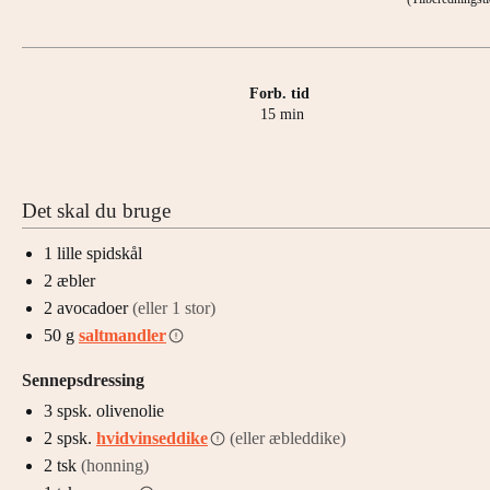
Forb. tid
minutter
15
min
Det skal du bruge
1
lille
spidskål
2
æbler
2
avocadoer
(eller 1 stor)
50
g
saltmandler
Sennepsdressing
3
spsk.
olivenolie
2
spsk.
hvidvinseddike
(eller æbleddike)
2
tsk
(honning)