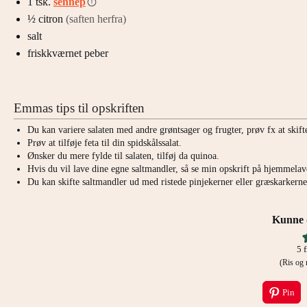
1
tsk.
sennep
½
citron
(saften herfra)
salt
friskkværnet peber
Emmas tips til opskriften
Du kan variere salaten med andre grøntsager og frugter, prøv fx at skifte
Prøv at tilføje feta til din spidskålssalat.
Ønsker du mere fylde til salaten, tilføj da quinoa.
Hvis du vil lave dine egne saltmandler, så se min opskrift på hjemmela
Du kan skifte saltmandler ud med ristede pinjekerner eller græskarkern
Kunne d
5
f
(Ris o
Pin