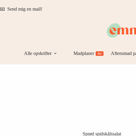
Fortsæt
til
📧
Send mig en mail!
indhold
Alle opskrifter
Madplaner
Aftensmad p
Ny!
Sprød spidskålssalat