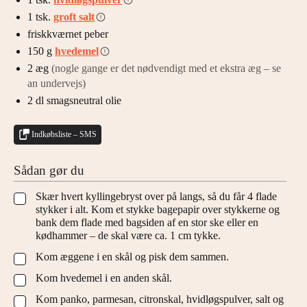
1
tsk.
groft salt
friskkværnet peber
150
g
hvedemel
2
æg
(nogle gange er det nødvendigt med et ekstra æg – se
an undervejs)
2
dl
smagsneutral olie
Indkøbsliste – SMS
Sådan gør du
Skær hvert kyllingebryst over på langs, så du får 4 flade
▢
stykker i alt. Kom et stykke bagepapir over stykkerne og
bank dem flade med bagsiden af en stor ske eller en
kødhammer – de skal være ca. 1 cm tykke.
Kom æggene i en skål og pisk dem sammen.
▢
Kom hvedemel i en anden skål.
▢
Kom panko, parmesan, citronskal, hvidløgspulver, salt og
▢