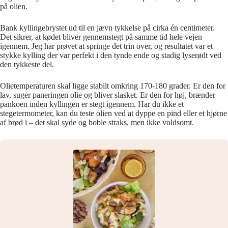
på olien.
Bank kyllingebrystet ud til en jævn tykkelse på cirka én centimeter.
Det sikrer, at kødet bliver gennemstegt på samme tid hele vejen
igennem. Jeg har prøvet at springe det trin over, og resultatet var et
stykke kylling der var perfekt i den tynde ende og stadig lyserødt ved
den tykkeste del.
Olietemperaturen skal ligge stabilt omkring 170-180 grader. Er den for
lav, suger paneringen olie og bliver slasket. Er den for høj, brænder
pankoen inden kyllingen er stegt igennem. Har du ikke et
stegetermometer, kan du teste olien ved at dyppe en pind eller et hjørne
af brød i – det skal syde og boble straks, men ikke voldsomt.