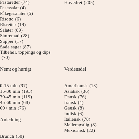
Pastaretter
(74)
Hovedret
(205)
Pastasalat
(4)
Pålægssalater
(5)
Risotto
(6)
Risretter
(19)
Salater
(89)
Simremad
(28)
Supper
(17)
Søde sager
(87)
Tilbehør, toppings og dips
(70)
Nemt og hurtigt
Verdensdel
0-15 min
(97)
Amerikansk
(13)
15-30 min
(193)
Asiatisk
(36)
30-45 min
(119)
Dansk
(76)
45-60 min
(68)
fransk
(4)
60+ min
(76)
Græsk
(8)
Indisk
(6)
Italiensk
(78)
Anledning
Mellemøstlig
(8)
Mexicansk
(22)
Brunch
(50)