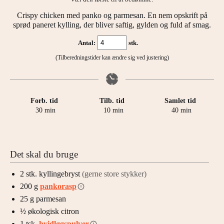
Crispy chicken med panko og parmesan. En nem opskrift på
sprød paneret kylling, der bliver saftig, gylden og fuld af smag.
Antal:
stk.
(Tilberedningstider kan ændre sig ved justering)
Forb. tid
Tilb. tid
Samlet tid
minutter
minutter
minutter
30
min
10
min
40
min
Det skal du bruge
2
stk.
kyllingebryst
(gerne store stykker)
200
g
pankorasp
25
g
parmesan
½
økologisk citron
1
tsk.
hvidløgspulver