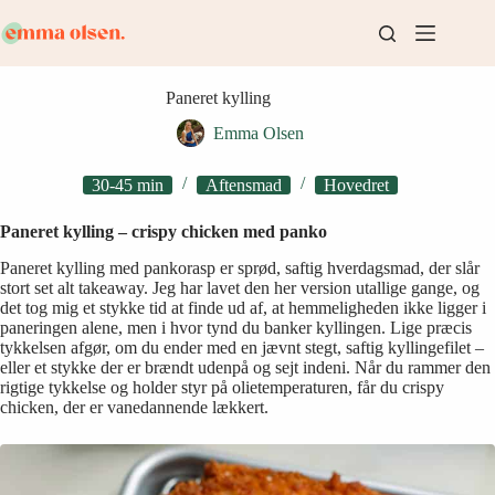
Fortsæt
til
indhold
Paneret kylling
Emma Olsen
30-45 min
Aftensmad
Hovedret
Paneret kylling – crispy chicken med panko
Paneret kylling med pankorasp er sprød, saftig hverdagsmad, der slår
stort set alt takeaway. Jeg har lavet den her version utallige gange, og
det tog mig et stykke tid at finde ud af, at hemmeligheden ikke ligger i
paneringen alene, men i hvor tynd du banker kyllingen. Lige præcis
tykkelsen afgør, om du ender med en jævnt stegt, saftig kyllingefilet –
eller et stykke der er brændt udenpå og sejt indeni. Når du rammer den
rigtige tykkelse og holder styr på olietemperaturen, får du crispy
chicken, der er vanedannende lækkert.