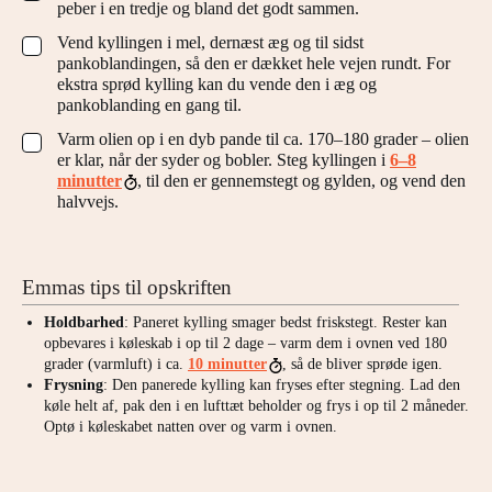
peber i en tredje og bland det godt sammen.
Vend kyllingen i mel, dernæst æg og til sidst
▢
pankoblandingen, så den er dækket hele vejen rundt. For
ekstra sprød kylling kan du vende den i æg og
pankoblanding en gang til.
Varm olien op i en dyb pande til ca. 170–180 grader – olien
▢
er klar, når der syder og bobler. Steg kyllingen i
6–8
minutter
, til den er gennemstegt og gylden, og vend den
halvvejs.
Emmas tips til opskriften
Holdbarhed
: Paneret kylling smager bedst friskstegt. Rester kan
opbevares i køleskab i op til 2 dage – varm dem i ovnen ved 180
grader (varmluft) i ca.
10 minutter
, så de bliver sprøde igen.
Frysning
: Den panerede kylling kan fryses efter stegning. Lad den
køle helt af, pak den i en lufttæt beholder og frys i op til 2 måneder.
Optø i køleskabet natten over og varm i ovnen.