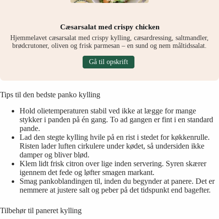
Cæsarsalat med crispy chicken
Hjemmelavet cæsarsalat med crispy kylling, cæsardressing, saltmandler,
brødcrutoner, oliven og frisk parmesan – en sund og nem måltidssalat.
Gå til opskrift
Tips til den bedste panko kylling
Hold olietemperaturen stabil ved ikke at lægge for mange
stykker i panden på én gang. To ad gangen er fint i en standard
pande.
Lad den stegte kylling hvile på en rist i stedet for køkkenrulle.
Risten lader luften cirkulere under kødet, så undersiden ikke
damper og bliver blød.
Klem lidt frisk citron over lige inden servering. Syren skærer
igennem det fede og løfter smagen markant.
Smag pankoblandingen til, inden du begynder at panere. Det er
nemmere at justere salt og peber på det tidspunkt end bagefter.
Tilbehør til paneret kylling