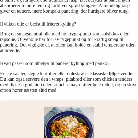
absorberer mindre fedt og forbliver sprød længere. Almindelig rasp
giver en tættere, mere kompakt panering, der hurtigere bliver tung.
Hvilken olie er bedst til friteret kylling?
Brug en smagsneutral olie med højt ryge-punkt som solsikke- eller
rapsolie. Olivenolie har for lav rygepunkt og for kraftig smag til
panering. Det vigtigste er, at olien kan holde en stabil temperatur uden
at brænde.
Hvad passer som tilbehør til paneret kylling med panko?
Friske salater, stegte kartofler eller coleslaw er klassiske følgesvende.
Du kan også servere den i wraps, pitabrød eller som chicken tenders
med dip. En god aioli eller sriracha-mayo løfter hele retten, og en skive
citron hører næsten altid med.