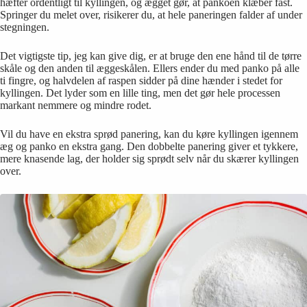
hæfter ordentligt til kyllingen, og ægget gør, at pankoen klæber fast.
Springer du melet over, risikerer du, at hele paneringen falder af under
stegningen.
Det vigtigste tip, jeg kan give dig, er at bruge den ene hånd til de tørre
skåle og den anden til æggeskålen. Ellers ender du med panko på alle
ti fingre, og halvdelen af raspen sidder på dine hænder i stedet for
kyllingen. Det lyder som en lille ting, men det gør hele processen
markant nemmere og mindre rodet.
Vil du have en ekstra sprød panering, kan du køre kyllingen igennem
æg og panko en ekstra gang. Den dobbelte panering giver et tykkere,
mere knasende lag, der holder sig sprødt selv når du skærer kyllingen
over.