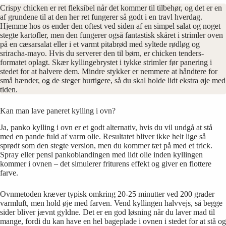
Crispy chicken er ret fleksibel når det kommer til tilbehør, og det er en
af grundene til at den her ret fungerer så godt i en travl hverdag.
Hjemme hos os ender den oftest ved siden af en simpel salat og noget
stegte kartofler, men den fungerer også fantastisk skåret i strimler oven
på en cæsarsalat eller i et varmt pitabrød med syltede rødløg og
sriracha-mayo. Hvis du serverer den til børn, er chicken tenders-
formatet oplagt. Skær kyllingebrystet i tykke strimler før panering i
stedet for at halvere dem. Mindre stykker er nemmere at håndtere for
små hænder, og de steger hurtigere, så du skal holde lidt ekstra øje med
tiden.
Kan man lave paneret kylling i ovn?
Ja, panko kylling i ovn er et godt alternativ, hvis du vil undgå at stå
med en pande fuld af varm olie. Resultatet bliver ikke helt lige så
sprødt som den stegte version, men du kommer tæt på med et trick.
Spray eller pensl pankoblandingen med lidt olie inden kyllingen
kommer i ovnen – det simulerer friturens effekt og giver en flottere
farve.
Ovnmetoden kræver typisk omkring 20-25 minutter ved 200 grader
varmluft, men hold øje med farven. Vend kyllingen halvvejs, så begge
sider bliver jævnt gyldne. Det er en god løsning når du laver mad til
mange, fordi du kan have en hel bageplade i ovnen i stedet for at stå og