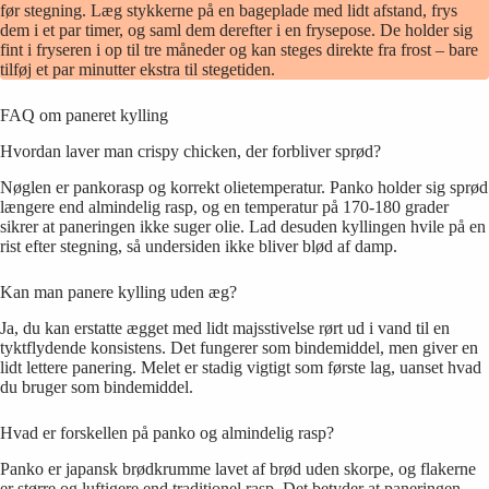
før stegning. Læg stykkerne på en bageplade med lidt afstand, frys
dem i et par timer, og saml dem derefter i en frysepose. De holder sig
fint i fryseren i op til tre måneder og kan steges direkte fra frost – bare
tilføj et par minutter ekstra til stegetiden.
FAQ om paneret kylling
Hvordan laver man crispy chicken, der forbliver sprød?
Nøglen er pankorasp og korrekt olietemperatur. Panko holder sig sprød
længere end almindelig rasp, og en temperatur på 170-180 grader
sikrer at paneringen ikke suger olie. Lad desuden kyllingen hvile på en
rist efter stegning, så undersiden ikke bliver blød af damp.
Kan man panere kylling uden æg?
Ja, du kan erstatte ægget med lidt majsstivelse rørt ud i vand til en
tyktflydende konsistens. Det fungerer som bindemiddel, men giver en
lidt lettere panering. Melet er stadig vigtigt som første lag, uanset hvad
du bruger som bindemiddel.
Hvad er forskellen på panko og almindelig rasp?
Panko er japansk brødkrumme lavet af brød uden skorpe, og flakerne
er større og luftigere end traditionel rasp. Det betyder at paneringen