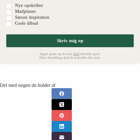
Nye opskrifter
Madplaner
Sæson inspiration
Gode tilbud
Skriv mig op
Ingen spam og du kan
altid
afmelde igen!
Efter tilmelding skal du bekræfte din mail.
Del med nogen du holder af