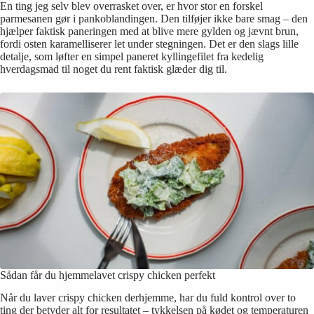
En ting jeg selv blev overrasket over, er hvor stor en forskel
parmesanen gør i pankoblandingen. Den tilføjer ikke bare smag – den
hjælper faktisk paneringen med at blive mere gylden og jævnt brun,
fordi osten karamelliserer let under stegningen. Det er den slags lille
detalje, som løfter en simpel paneret kyllingefilet fra kedelig
hverdagsmad til noget du rent faktisk glæder dig til.
Sådan får du hjemmelavet crispy chicken perfekt
Når du laver crispy chicken derhjemme, har du fuld kontrol over to
ting der betyder alt for resultatet – tykkelsen på kødet og temperaturen