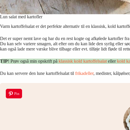
Lun salat med kartofler
Varm kartoffelsalat er det perfekte alternativ til en klassisk, kold kart
Det er super nemt lave og har du en rest kogte og afkølede kartofler f
Du kan selv variere smagen, alt efter om du kan lide den syrlig eller s
kan også lade mere væske blive tilbage eller evt. tilføje lidt fløde til rett
TIP
! Prøv også min opskrift på
klassisk kold kartoffelsalat
eller
kold ka
Du kan servere den lune kartoffelsalat til
frikadeller
, medister, kålpøls
Pin