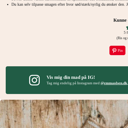
Du kan selv tilpasse smagen efter hvor sød/stærk/syrlig du ønsker den. Je
Kunne d
5
f
(Ris o
Pin
Vis mig din mad på IG!
Tag mig endelig på Instagram med
@emmaolsen.dk