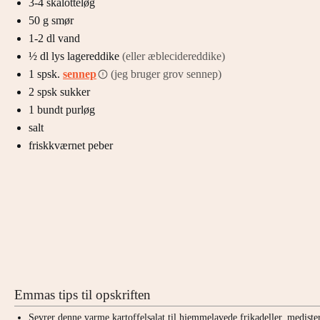
3-4
skalotteløg
50
g
smør
1-2
dl
vand
½
dl
lys lagereddike
(eller æblecidereddike)
1
spsk.
sennep
(jeg bruger grov sennep)
2
spsk
sukker
1
bundt
purløg
salt
friskkværnet peber
Emmas tips til opskriften
Sevrer denne varme kartoffelsalat til hjemmelavede frikadeller, medister,