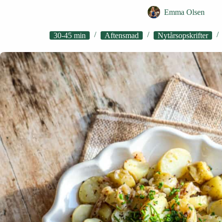
Emma Olsen
30-45 min
Aftensmad
Nytårsopskrifter