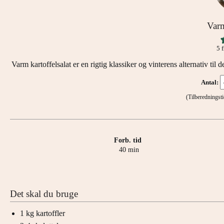
Varm
5
f
Varm kartoffelsalat er en rigtig klassiker og vinterens alternativ til d
Antal:
(Tilberednings
Forb. tid
minutter
40
min
Det skal du bruge
1
kg
kartoffler