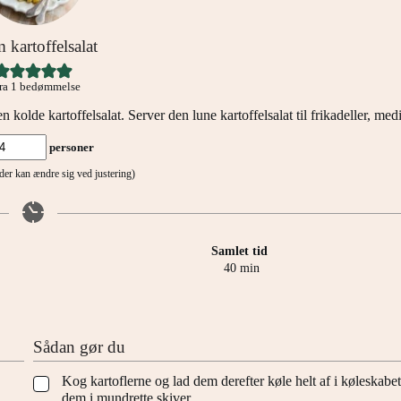
 kartoffelsalat
ra 1 bedømmelse
en kolde kartoffelsalat. Server den lune kartoffelsalat til frikadeller, medi
personer
tider kan ændre sig ved justering)
Samlet tid
minutter
40
min
Sådan gør du
Kog kartoflerne og lad dem derefter køle helt af i køleskabe
▢
dem i mundrette skiver.