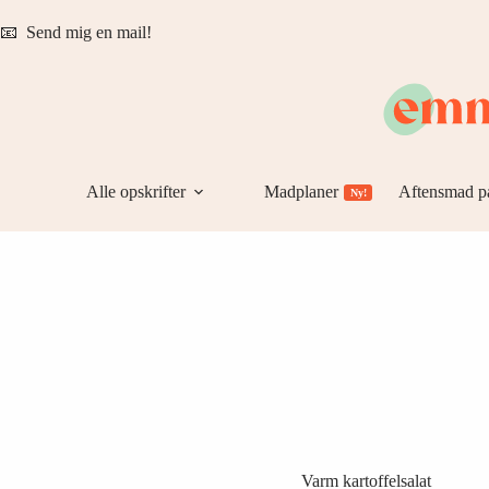
Fortsæt
til
📧
Send mig en mail!
indhold
Alle opskrifter
Madplaner
Aftensmad p
Ny!
Varm kartoffelsalat