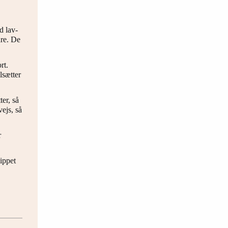
d lav-
are. De
rt.
lsætter
er, så
ejs, så
r
lippet