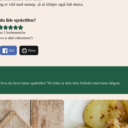
g er vild med sennep, så så tilføjer også lidt ekstra.
u lide opskriften?
ra 1 bedømmelse
g ros er altid velkommen!)
Del
Print
, hvis du laver mine opskrifter! Vil elske at dele dine billeder med mine følgere