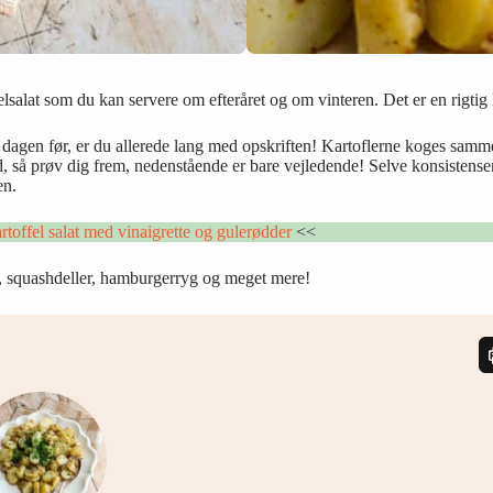
offelsalat som du kan servere om efteråret og om vinteren. Det er en rigt
ra dagen før, er du allerede lang med opskriften! Kartoflerne koges sa
ød, så prøv dig frem, nedenstående er bare vejledende! Selve konsistense
en.
rtoffel salat med vinaigrette og gulerødder
<<
er, squashdeller, hamburgerryg og meget mere!