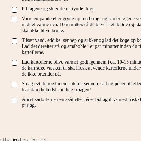
Pil løgene og skær dem i tynde ringe.
▢
Varm en pande eller gryde op med smør og sautér løgene ve
▢
middel varme i ca. 10 minutter, så de bliver helt bløde og kl
skal ikke blive brune.
Tilsæt vand, eddike, sennep og sukker og lad det koge op ko
▢
Lad det derefter stå og småboble i et par minutter inden du ti
kartoflerne.
Lad kartoflerne blive varmet godt igennem i ca. 10-15 minutt
▢
de kan suge væsken til sig. Husk at vende kartoflerne underv
de ikke brænder på.
Smag evt. til med mere sukker, sennep, salt og peber alt efte
▢
hvordan du bedst kan lide smagen!
Anret kartoflerne i en skål eller på et fad og drys med friskk
▢
purløg.
 kikærtedeller eller andet.