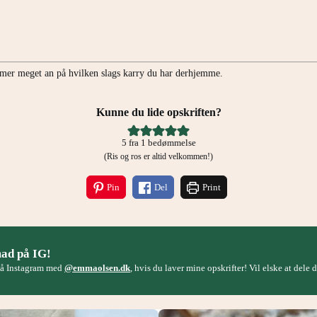
mer meget an på hvilken slags karry du har derhjemme.
Kunne du lide opskriften?
5
fra 1 bedømmelse
(Ris og ros er altid velkommen!)
Pin
Del
Print
mad på IG!
på Instagram med
@emmaolsen.dk
, hvis du laver mine opskrifter! Vil elske at dele