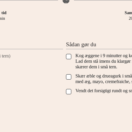
 tid
Saml
inutter
min
2
Sådan gør du
Kog æggene i 9 minutter og k
i tern)
▢
Lad dem stå imens du klargør 
skærer dem i små tern.
Skær æble og drueagurk i små
▢
med æg, mayo, cremefraiche, s
Vendt det forsigtigt rundt og s
▢