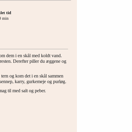
et tid
minutter
0
min
om dem i en skål med koldt vand.
resten. Derefter piller du æggene og
 tern og kom det i en skål sammen
ennep, karry, gurkemeje og purløg.
mag til med salt og peber.