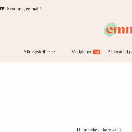
Fortsæt
til
📧
Send mig en mail!
indhold
Alle opskrifter
Madplaner
Aftensmad p
Ny!
Hjemmelavet karrysalat