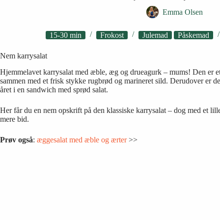
Emma Olsen
15-30 min
Frokost
Julemad
Påskemad
Nem karrysalat
Hjemmelavet karrysalat med æble, æg og drueagurk – mums! Den er et
sammen med et frisk stykke rugbrød og marineret sild. Derudover er den
året i en sandwich med sprød salat.
Her får du en nem opskrift på den klassiske karrysalat – dog med et lille
mere bid.
Prøv også
:
æggesalat med æble og ærter
>>