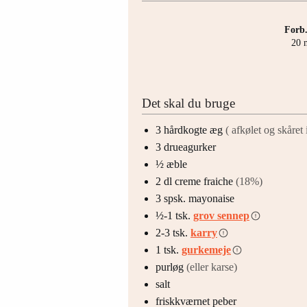
Forb.
m
20
Det skal du bruge
3
hårdkogte æg
( afkølet og skåret 
3
drueagurker
½
æble
2
dl
creme fraiche
(18%)
3
spsk.
mayonaise
½-1
tsk.
grov sennep
2-3
tsk.
karry
1
tsk.
gurkemeje
purløg
(eller karse)
salt
friskkværnet peber