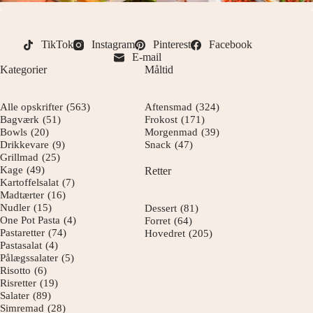
TikTok
Instagram
Pinterest
Facebook
E-mail
Kategorier
Måltid
Alle opskrifter
(563)
Aftensmad
(324)
Bagværk
(51)
Frokost
(171)
Bowls
(20)
Morgenmad
(39)
Drikkevare
(9)
Snack
(47)
Grillmad
(25)
Kage
(49)
Retter
Kartoffelsalat
(7)
Madtærter
(16)
Nudler
(15)
Dessert
(81)
One Pot Pasta
(4)
Forret
(64)
Pastaretter
(74)
Hovedret
(205)
Pastasalat
(4)
Pålægssalater
(5)
Risotto
(6)
Risretter
(19)
Salater
(89)
Simremad
(28)