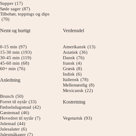
Supper
(17)
Søde sager
(87)
Tilbehør, toppings og dips
(70)
Nemt og hurtigt
Verdensdel
0-15 min
(97)
Amerikansk
(13)
15-30 min
(193)
Asiatisk
(36)
30-45 min
(119)
Dansk
(76)
45-60 min
(68)
fransk
(4)
60+ min
(76)
Græsk
(8)
Indisk
(6)
Italiensk
(78)
Anledning
Mellemøstlig
(8)
Mexicansk
(22)
Brunch
(50)
Forret til nytår
(33)
Kostretning
Fødselsdagsmad
(42)
Gæstemad
(46)
Hovedret til nytår
(7)
Vegetarisk
(93)
Julemad
(44)
Julesalater
(6)
Julesmåkager
(7)