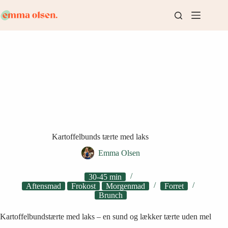
Fortsæt
til
indhold
Kartoffelbunds tærte med laks
Emma Olsen
30-45 min
Aftensmad
Frokost
Morgenmad
Forret
Brunch
Kartoffelbundstærte med laks – en sund og lækker tærte uden mel