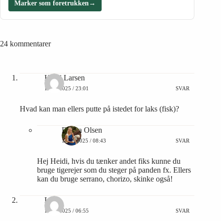
Marker som foretrukken
→
24 kommentarer
Heidi Larsen
12/03/2025 / 23:01
SVAR
Hvad kan man ellers putte på istedet for laks (fisk)?
Emma Olsen
13/03/2025 / 08:43
SVAR
Hej Heidi, hvis du tænker andet fiks kunne du
bruge tigerejer som du steger på panden fx. Ellers
kan du bruge serrano, chorizo, skinke også!
Lone
14/04/2025 / 06:55
SVAR