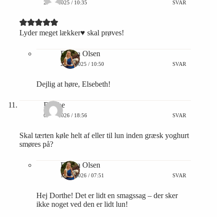
21/11/2025 / 10:35
SVAR
Lyder meget lækker♥️ skal prøves!
Emma Olsen
21/11/2025 / 10:50
SVAR
Dejlig at høre, Elsebeth!
Dorthe
09/07/2026 / 18:56
SVAR
Skal tærten køle helt af eller til lun inden græsk yoghurt
smøres på?
Emma Olsen
10/07/2026 / 07:51
SVAR
Hej Dorthe! Det er lidt en smagssag – der sker
ikke noget ved den er lidt lun!