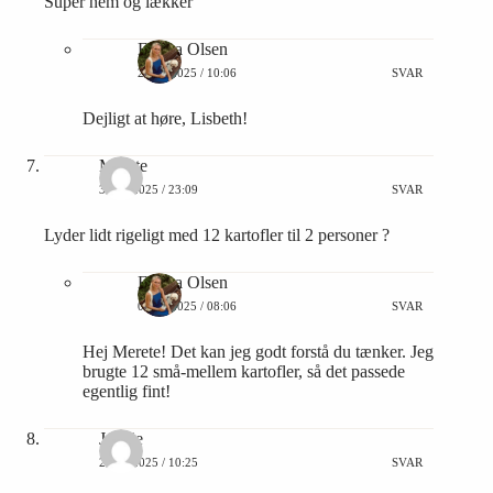
Super nem og lækker
Emma Olsen
23/09/2025 / 10:06
SVAR
Dejligt at høre, Lisbeth!
Merete
30/09/2025 / 23:09
SVAR
Lyder lidt rigeligt med 12 kartofler til 2 personer ?
Emma Olsen
02/10/2025 / 08:06
SVAR
Hej Merete! Det kan jeg godt forstå du tænker. Jeg
brugte 12 små-mellem kartofler, så det passede
egentlig fint!
Jannie
27/10/2025 / 10:25
SVAR