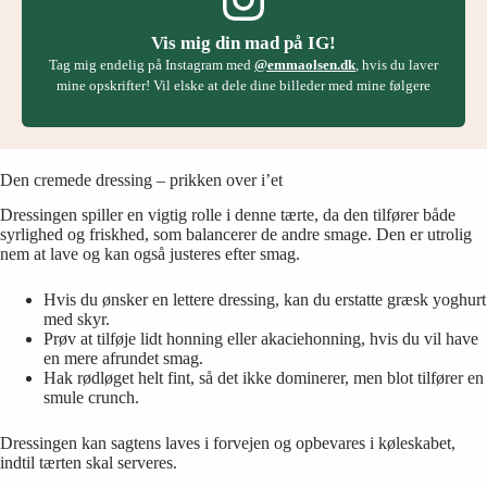
Vis mig din mad på IG!
Tag mig endelig på Instagram med
@emmaolsen.dk
, hvis du laver
mine opskrifter! Vil elske at dele dine billeder med mine følgere
Den cremede dressing – prikken over i’et
Dressingen spiller en vigtig rolle i denne tærte, da den tilfører både
syrlighed og friskhed, som balancerer de andre smage. Den er utrolig
nem at lave og kan også justeres efter smag.
Hvis du ønsker en lettere dressing, kan du erstatte græsk yoghurt
med skyr.
Prøv at tilføje lidt honning eller akaciehonning, hvis du vil have
en mere afrundet smag.
Hak rødløget helt fint, så det ikke dominerer, men blot tilfører en
smule crunch.
Dressingen kan sagtens laves i forvejen og opbevares i køleskabet,
indtil tærten skal serveres.