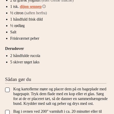
2
dl
græsk yoghurt
(eller creme fraiche)
1
tsk.
dijon sennep
½
citron
(saften herfra)
1
håndfuld
frisk dild
½
rødløg
Salt
Friskværnet peber
Derudover
2
håndfulde
rucola
5
skiver
røget laks
Sådan gør du
Kog kartoflerne møre og placer dem på en bageplade med
▢
bagepapir. Tryk dem flade med en kop eller et glas. Sørg
for at de er placeret tæt, så de danner en sammenhængende
bund. Krydder med salt og peber og drys med ost.
Bag i ovnen ved 200° varmluft i ca. 20 minutter eller til
▢