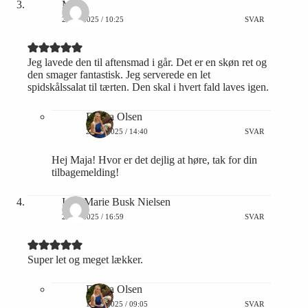
Maja
25/04/2025 / 10:25
SVAR
Jeg lavede den til aftensmad i går. Det er en skøn ret og
den smager fantastisk. Jeg serverede en let
spidskålssalat til tærten. Den skal i hvert fald laves igen.
Emma Olsen
28/04/2025 / 14:40
SVAR
Hej Maja! Hvor er det dejlig at høre, tak for din
tilbagemelding!
Inge Marie Busk Nielsen
28/07/2025 / 16:59
SVAR
Super let og meget lækker.
Emma Olsen
14/08/2025 / 09:05
SVAR