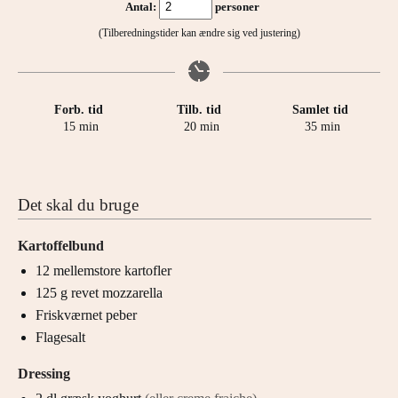
Antal:
personer
(Tilberedningstider kan ændre sig ved justering)
Forb. tid
Tilb. tid
Samlet tid
minutter
minutter
minutter
15
min
20
min
35
min
Det skal du bruge
Kartoffelbund
12
mellemstore
kartofler
125
g
revet mozzarella
Friskværnet peber
Flagesalt
Dressing