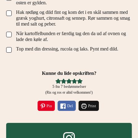
osten er gylden.
Hak rødløg og dild fint og kom det i en skål sammen med
▢
græsk yoghurt, citronsaft og sennep. Rør sammen og smag
til med salt og peber.
Når kartoffelbunden er færdig tag den da ud af ovnen og
▢
lade den køle af.
Top med din dressing, rucola og laks. Pynt med dild.
▢
Kunne du lide opskriften?
5
fra
7
bedømmelser
(Ris og ros er altid velkommen!)
Pin
Del
Print