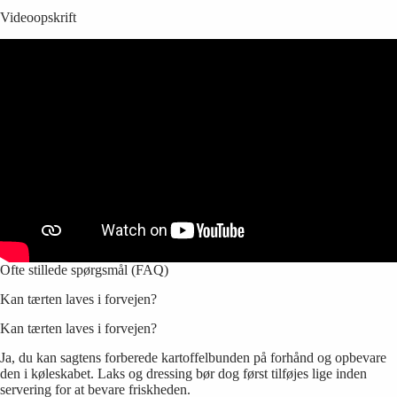
Videoopskrift
Ofte stillede spørgsmål (FAQ)
Kan tærten laves i forvejen?
Kan tærten laves i forvejen?
Ja, du kan sagtens forberede kartoffelbunden på forhånd og opbevare
den i køleskabet. Laks og dressing bør dog først tilføjes lige inden
servering for at bevare friskheden.