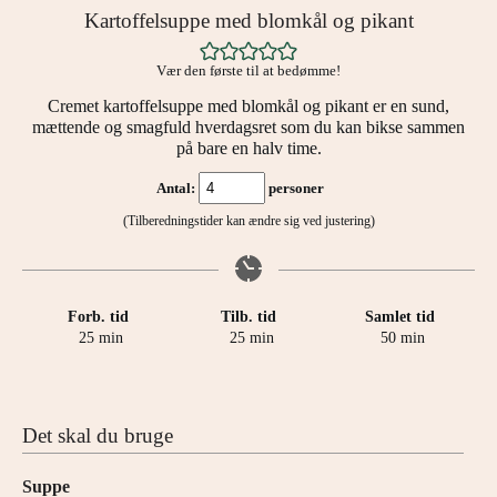
Kartoffelsuppe med blomkål og pikant
Vær den første til at bedømme!
Cremet kartoffelsuppe med blomkål og pikant er en sund,
mættende og smagfuld hverdagsret som du kan bikse sammen
på bare en halv time.
Antal:
personer
(Tilberedningstider kan ændre sig ved justering)
Forb. tid
Tilb. tid
Samlet tid
minutter
minutter
minutter
25
min
25
min
50
min
Det skal du bruge
Suppe