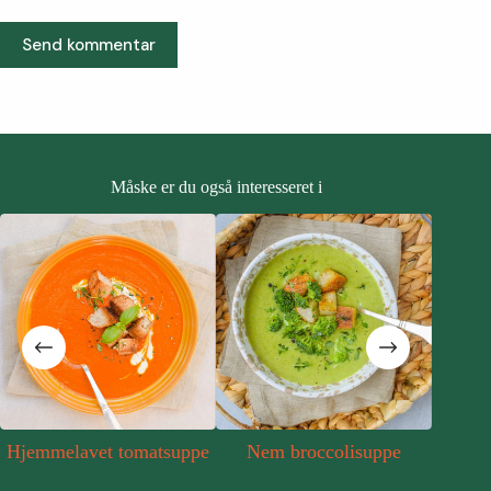
Send kommentar
Måske er du også interesseret i
Hjemmelavet tomatsuppe
Nem broccolisuppe
N