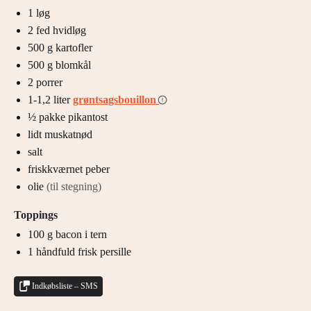
1
løg
2
fed
hvidløg
500
g
kartofler
500
g
blomkål
2
porrer
1-1,2
liter
grøntsagsbouillon
½
pakke
pikantost
lidt
muskatnød
salt
friskkværnet peber
olie
(til stegning)
Toppings
100
g
bacon i tern
1
håndfuld
frisk persille
Indkøbsliste – SMS