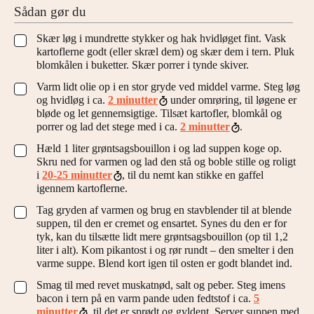
Sådan gør du
Skær løg i mundrette stykker og hak hvidløget fint. Vask
▢
kartoflerne godt (eller skræl dem) og skær dem i tern. Pluk
blomkålen i buketter. Skær porrer i tynde skiver.
Varm lidt olie op i en stor gryde ved middel varme. Steg løg
▢
og hvidløg i ca.
2 minutter
under omrøring, til løgene er
bløde og let gennemsigtige. Tilsæt kartofler, blomkål og
porrer og lad det stege med i ca.
2 minutter
.
Hæld 1 liter grøntsagsbouillon i og lad suppen koge op.
▢
Skru ned for varmen og lad den stå og boble stille og roligt
i
20-25 minutter
, til du nemt kan stikke en gaffel
igennem kartoflerne.
Tag gryden af varmen og brug en stavblender til at blende
▢
suppen, til den er cremet og ensartet. Synes du den er for
tyk, kan du tilsætte lidt mere grøntsagsbouillon (op til 1,2
liter i alt). Kom pikantost i og rør rundt – den smelter i den
varme suppe. Blend kort igen til osten er godt blandet ind.
Smag til med revet muskatnød, salt og peber. Steg imens
▢
bacon i tern på en varm pande uden fedtstof i ca.
5
minutter
, til det er sprødt og gyldent. Server suppen med