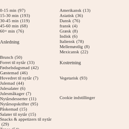
0-15 min
(97)
Amerikansk
(13)
15-30 min
(193)
Asiatisk
(36)
30-45 min
(119)
Dansk
(76)
45-60 min
(68)
fransk
(4)
60+ min
(76)
Græsk
(8)
Indisk
(6)
Italiensk
(78)
Anledning
Mellemøstlig
(8)
Mexicansk
(22)
Brunch
(50)
Forret til nytår
(33)
Kostretning
Fødselsdagsmad
(42)
Gæstemad
(46)
Hovedret til nytår
(7)
Vegetarisk
(93)
Julemad
(44)
Julesalater
(6)
Julesmåkager
(7)
Cookie indstillinger
Nytårsdesserter
(11)
Nytårsopskrifter
(95)
Påskemad
(15)
Salater til nytår
(15)
Snacks & appetizers til nytår
(29)