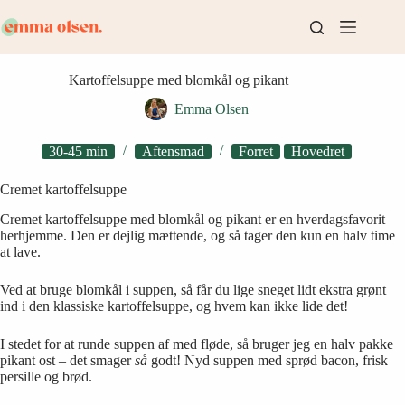
Fortsæt
til
indhold
Kartoffelsuppe med blomkål og pikant
Emma Olsen
30-45 min
Aftensmad
Forret
Hovedret
Cremet kartoffelsuppe
Cremet kartoffelsuppe med blomkål og pikant er en hverdagsfavorit
herhjemme. Den er dejlig mættende, og så tager den kun en halv time
at lave.
Ved at bruge blomkål i suppen, så får du lige sneget lidt ekstra grønt
ind i den klassiske kartoffelsuppe, og hvem kan ikke lide det!
I stedet for at runde suppen af med fløde, så bruger jeg en halv pakke
pikant ost – det smager
så
godt! Nyd suppen med sprød bacon, frisk
persille og brød.