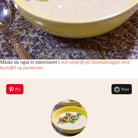
Måske du også er interesseret i
min opskrift på blomkålssuppe med
kartoffel og parmesan.
Pin
Print