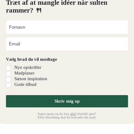
Træt af at mangle idéer når sulten
rammer? 🍴
Vælg hvad du vil modtage
Nye opskrifter
Madplaner
Sæson inspiration
Gode tilbud
Skriv mig op
Ingen spam og du kan
altid
afmelde igen!
Efter tilmelding skal du bekræfte din mail.