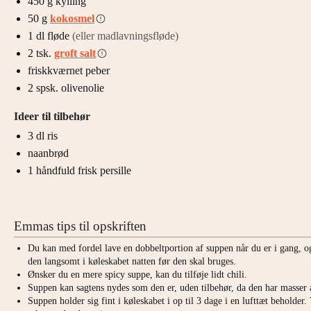
450
g
kylling
50
g
kokosmel
1
dl
fløde
(eller madlavningsfløde)
2
tsk.
groft salt
friskkværnet peber
2
spsk.
olivenolie
Ideer til tilbehør
3
dl
ris
naanbrød
1
håndfuld
frisk persille
Emmas tips til opskriften
Du kan med fordel lave en dobbeltportion af suppen når du er i gang, og
den langsomt i køleskabet natten før den skal bruges.
Ønsker du en mere spicy suppe, kan du tilføje lidt chili.
Suppen kan sagtens nydes som den er, uden tilbehør, da den har masser a
Suppen holder sig fint i køleskabet i op til 3 dage i en lufttæt beholde