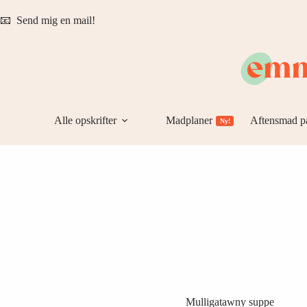
Fortsæt
til
📧
Send mig en mail!
indhold
Alle opskrifter
Madplaner
Aftensmad p
Ny!
Mulligatawny suppe