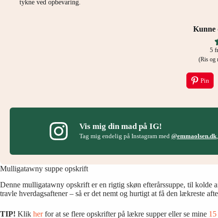
tykne ved opbevaring.
Kunne d
5
f
(Ris o
Pin
Vis mig din mad på IG!
Tag mig endelig på Instagram med
@emmaolsen.dk
Mulligatawny suppe opskrift
Denne mulligatawny opskrift er en rigtig skøn efterårssuppe, til kolde 
travle hverdagsaftener – så er det nemt og hurtigt at få den lækreste af
TIP!
Klik
her
for at se flere opskrifter på lækre supper eller se mine
15 