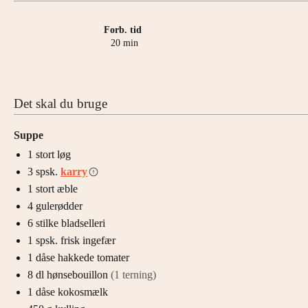
Forb. tid
minutter
20
min
Det skal du bruge
Suppe
1
stort
løg
3
spsk.
karry
1
stort
æble
4
gulerødder
6
stilke
bladselleri
1
spsk.
frisk ingefær
1
dåse
hakkede tomater
8
dl
hønsebouillon
(1 terning)
1
dåse
kokosmælk