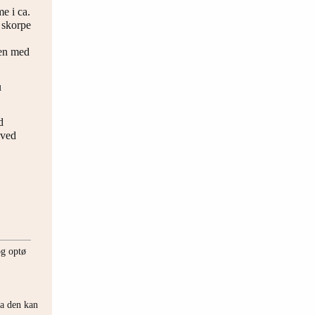
e i ca.
n skorpe
men med
u
d
 ved
og optø
da den kan