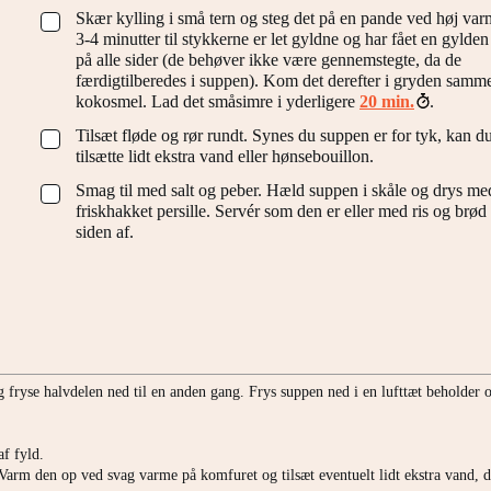
Skær kylling i små tern og steg det på en pande ved høj varm
▢
3-4 minutter til stykkerne er let gyldne og har fået en gylde
på alle sider (de behøver ikke være gennemstegte, da de
færdigtilberedes i suppen). Kom det derefter i gryden sam
kokosmel. Lad det småsimre i yderligere
20 min.
.
Tilsæt fløde og rør rundt. Synes du suppen er for tyk, kan d
▢
tilsætte lidt ekstra vand eller hønsebouillon.
Smag til med salt og peber. Hæld suppen i skåle og drys me
▢
friskhakket persille. Servér som den er eller med ris og brød
siden af.
 fryse halvdelen ned til en anden gang. Frys suppen ned i en lufttæt beholder 
f fyld.
r. Varm den op ved svag varme på komfuret og tilsæt eventuelt lidt ekstra vand, 