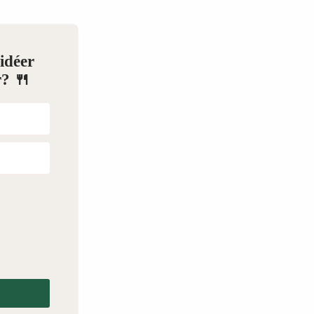
idéer
? 🍴