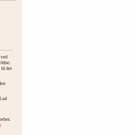
e ved
yldne.
til det
den
 Lad
peber.
5