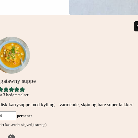
igatawny suppe
ra
3
bedømmelser
ndisk karrysuppe med kylling – varmende, skøn og bare super lækker!
personer
tider kan ændre sig ved justering)