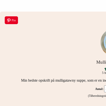
Pin
Mull
5
f
Min bedste opskrift på mulligatawny suppe, som er en i
Antal:
(Tilberednings