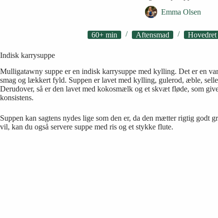
Emma Olsen
60+ min
Aftensmad
Hovedret
Indisk karrysuppe
Mulligatawny suppe er en indisk karrysuppe med kylling. Det er en va
smag og lækkert fyld. Suppen er lavet med kylling, gulerod, æble, sell
Derudover, så er den lavet med kokosmælk og et skvæt fløde, som giv
konsistens.
Suppen kan sagtens nydes lige som den er, da den mætter rigtig godt gr
vil, kan du også servere suppe med ris og et stykke flute.