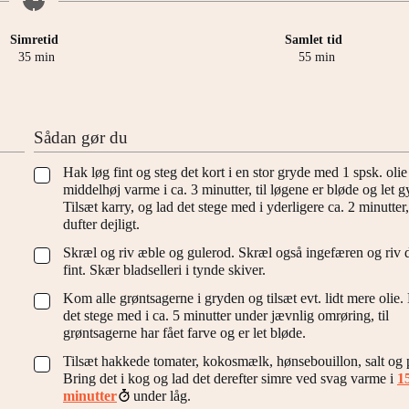
Simretid
Samlet tid
minutter
minutter
35
min
55
min
Sådan gør du
Hak løg fint og steg det kort i en stor gryde med 1 spsk. oli
▢
middelhøj varme i ca. 3 minutter, til løgene er bløde og let g
Tilsæt karry, og lad det stege med i yderligere ca. 2 minutter, 
dufter dejligt.
Skræl og riv æble og gulerod. Skræl også ingefæren og riv 
▢
fint. Skær bladselleri i tynde skiver.
Kom alle grøntsagerne i gryden og tilsæt evt. lidt mere olie.
▢
det stege med i ca. 5 minutter under jævnlig omrøring, til
grøntsagerne har fået farve og er let bløde.
Tilsæt hakkede tomater, kokosmælk, hønsebouillon, salt og 
▢
Bring det i kog og lad det derefter simre ved svag varme i
1
minutter
under låg.