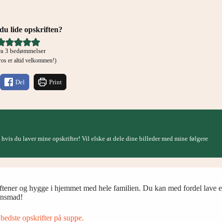
u lide opskriften?
ra
3
bedømmelser
g ros er altid velkommen!)
Del
Print
, hvis du laver mine opskrifter! Vil elske at dele dine billeder med mine følgere
aftener og hygge i hjemmet med hele familien. Du kan med fordel lave en
tensmad!
bedste opskrifter på suppe.