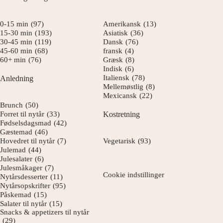
0-15 min
(97)
Amerikansk
(13)
15-30 min
(193)
Asiatisk
(36)
30-45 min
(119)
Dansk
(76)
45-60 min
(68)
fransk
(4)
60+ min
(76)
Græsk
(8)
Indisk
(6)
Italiensk
(78)
Anledning
Mellemøstlig
(8)
Mexicansk
(22)
Brunch
(50)
Forret til nytår
(33)
Kostretning
Fødselsdagsmad
(42)
Gæstemad
(46)
Hovedret til nytår
(7)
Vegetarisk
(93)
Julemad
(44)
Julesalater
(6)
Julesmåkager
(7)
Cookie indstillinger
Nytårsdesserter
(11)
Nytårsopskrifter
(95)
Påskemad
(15)
Salater til nytår
(15)
Snacks & appetizers til nytår
(29)