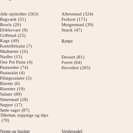
Alle opskrifter
(563)
Aftensmad
(324)
Bagværk
(51)
Frokost
(171)
Bowls
(20)
Morgenmad
(39)
Drikkevare
(9)
Snack
(47)
Grillmad
(25)
Kage
(49)
Retter
Kartoffelsalat
(7)
Madtærter
(16)
Nudler
(15)
Dessert
(81)
One Pot Pasta
(4)
Forret
(64)
Pastaretter
(74)
Hovedret
(205)
Pastasalat
(4)
Pålægssalater
(5)
Risotto
(6)
Risretter
(19)
Salater
(89)
Simremad
(28)
Supper
(17)
Søde sager
(87)
Tilbehør, toppings og dips
(70)
Nemt og hurtigt
Verdensdel