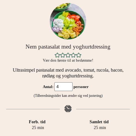
Nem pastasalat med yoghurtdressing
Vær den første til at bedømme!
Ultrasimpel pastasalat med avocado, tomat, rucola, bacon,
rødløg og yoghurtdressing.
Antal:
personer
(Tilberedningstider kan ændre sig ved justering)
Forb. tid
Samlet tid
minutter
minutter
25
min
25
min