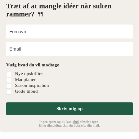
Træt af at mangle idéer når sulten
rammer? 🍴
Vælg hvad du vil modtage
Nye opskrifter
Madplaner
Sæson inspiration
Gode tilbud
Skriv mig op
Ingen spam og du kan
altid
afmelde igen!
Efter tilmelding skal du bekræfte din mail.