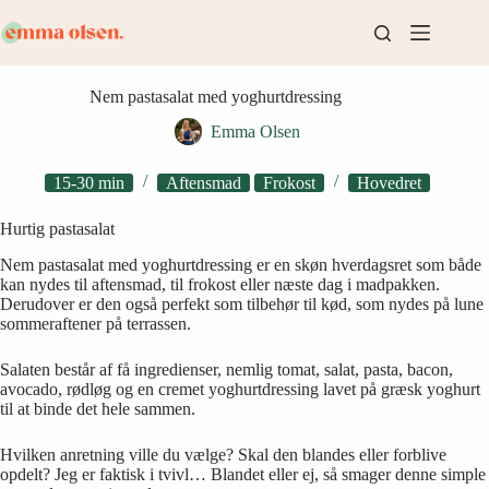
Fortsæt
til
indhold
Nem pastasalat med yoghurtdressing
Emma Olsen
15-30 min
Aftensmad
Frokost
Hovedret
Hurtig pastasalat
Nem pastasalat med yoghurtdressing er en skøn hverdagsret som både
kan nydes til aftensmad, til frokost eller næste dag i madpakken.
Derudover er den også perfekt som tilbehør til kød, som nydes på lune
sommeraftener på terrassen.
Salaten består af få ingredienser, nemlig tomat, salat, pasta, bacon,
avocado, rødløg og en cremet yoghurtdressing lavet på græsk yoghurt
til at binde det hele sammen.
Hvilken anretning ville du vælge? Skal den blandes eller forblive
opdelt? Jeg er faktisk i tvivl… Blandet eller ej, så smager denne simple