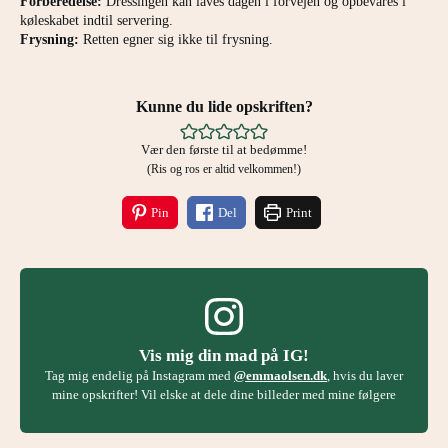
Forberedelse:
Dressingen kan laves dagen i forvejen og opbevares i
køleskabet indtil servering.
Frysning:
Retten egner sig ikke til frysning.
Kunne du lide opskriften?
Vær den første til at bedømme!
(Ris og ros er altid velkommen!)
Pin
Del
Print
Vis mig din mad på IG!
Tag mig endelig på Instagram med
@emmaolsen.dk
, hvis du laver
mine opskrifter! Vil elske at dele dine billeder med mine følgere