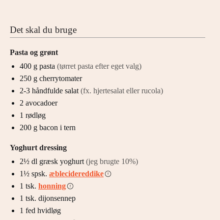
Det skal du bruge
Pasta og grønt
400
g
pasta
(tørret pasta efter eget valg)
250
g
cherrytomater
2-3
håndfulde
salat
(fx. hjertesalat eller rucola)
2
avocadoer
1
rødløg
200
g
bacon i tern
Yoghurt dressing
2½
dl
græsk yoghurt
(jeg brugte 10%)
1½
spsk.
æblecidereddike
1
tsk.
honning
1
tsk.
dijonsennep
1
fed
hvidløg