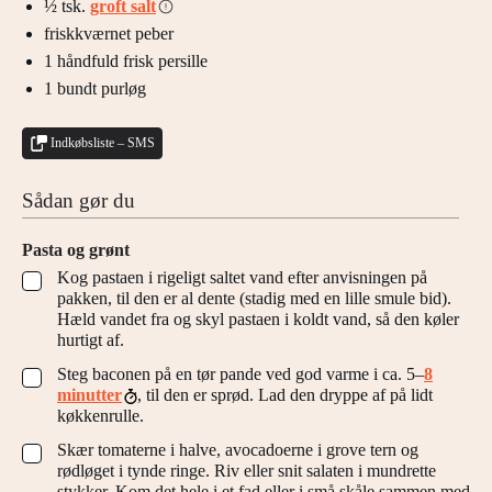
½
tsk.
groft salt
friskkværnet peber
1
håndfuld
frisk persille
1
bundt
purløg
Indkøbsliste – SMS
Sådan gør du
Pasta og grønt
Kog pastaen i rigeligt saltet vand efter anvisningen på
▢
pakken, til den er al dente (stadig med en lille smule bid).
Hæld vandet fra og skyl pastaen i koldt vand, så den køler
hurtigt af.
Steg baconen på en tør pande ved god varme i ca. 5–
8
▢
minutter
, til den er sprød. Lad den dryppe af på lidt
køkkenrulle.
Skær tomaterne i halve, avocadoerne i grove tern og
▢
rødløget i tynde ringe. Riv eller snit salaten i mundrette
stykker. Kom det hele i et fad eller i små skåle sammen med