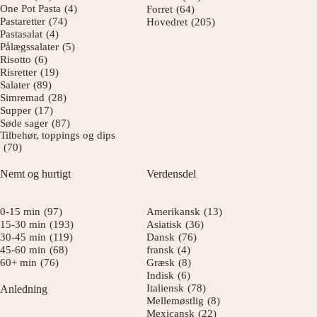
One Pot Pasta
(4)
Forret
(64)
Pastaretter
(74)
Hovedret
(205)
Pastasalat
(4)
Pålægssalater
(5)
Risotto
(6)
Risretter
(19)
Salater
(89)
Simremad
(28)
Supper
(17)
Søde sager
(87)
Tilbehør, toppings og dips
(70)
Nemt og hurtigt
Verdensdel
0-15 min
(97)
Amerikansk
(13)
15-30 min
(193)
Asiatisk
(36)
30-45 min
(119)
Dansk
(76)
45-60 min
(68)
fransk
(4)
60+ min
(76)
Græsk
(8)
Indisk
(6)
Italiensk
(78)
Anledning
Mellemøstlig
(8)
Mexicansk
(22)