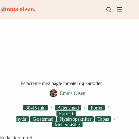
Fortsæt
til
indhold
Fetacreme med bagte tomater og kartofler
Emma Olsen
30-45 min
Aftensmad
Forret
Forret til
nytår
Gæstemad
Nytårsopskrifter
Tapas
Mellemøstlig
En lækker forret