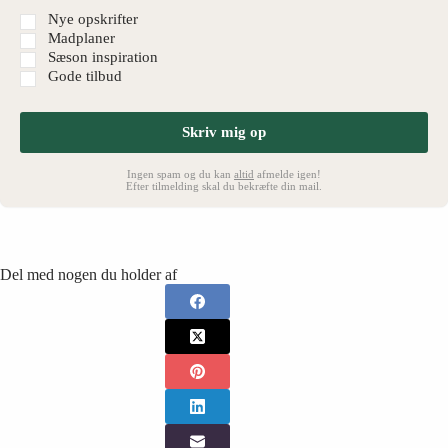
Nye opskrifter
Madplaner
Sæson inspiration
Gode tilbud
Skriv mig op
Ingen spam og du kan
altid
afmelde igen!
Efter tilmelding skal du bekræfte din mail.
Del med nogen du holder af