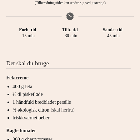
(Tilberedningstider kan ændre sig ved justering)
Forb. tid
Tilb. tid
Samlet tid
minutter
minutter
minutter
15
min
30
min
45
min
Det skal du bruge
Fetacreme
400
g
feta
½
dl
piskefløde
1
håndfuld
bredbladet persille
½
økologisk citron
(skal herfra)
friskkværnet peber
Bagte tomater
300
g
cherrytomater