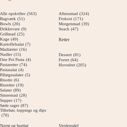
Alle opskrifter
(563)
Aftensmad
(324)
Bagværk
(51)
Frokost
(171)
Bowls
(20)
Morgenmad
(39)
Drikkevare
(9)
Snack
(47)
Grillmad
(25)
Kage
(49)
Retter
Kartoffelsalat
(7)
Madtærter
(16)
Nudler
(15)
Dessert
(81)
One Pot Pasta
(4)
Forret
(64)
Pastaretter
(74)
Hovedret
(205)
Pastasalat
(4)
Pålægssalater
(5)
Risotto
(6)
Risretter
(19)
Salater
(89)
Simremad
(28)
Supper
(17)
Søde sager
(87)
Tilbehør, toppings og dips
(70)
Nemt og hurtigt
Verdensdel