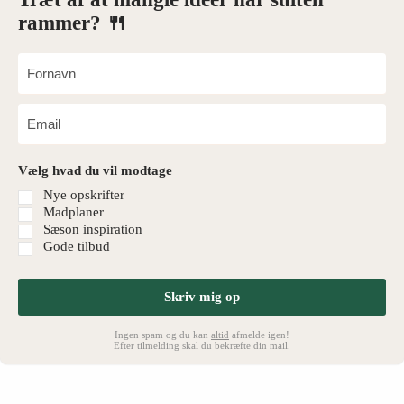
rammer? 🍴
Vælg hvad du vil modtage
Nye opskrifter
Madplaner
Sæson inspiration
Gode tilbud
Skriv mig op
Ingen spam og du kan
altid
afmelde igen!
Efter tilmelding skal du bekræfte din mail.