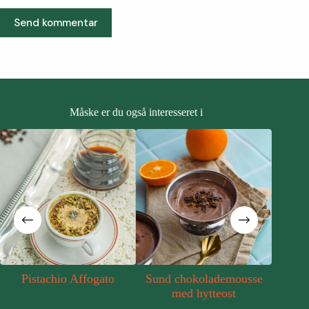
Send kommentar
Måske er du også interesseret i
Pistachio Affogato
Sund chokolademousse
Mang
med hytteost