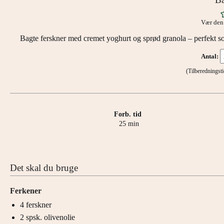
Vær den 
Bagte ferskner med cremet yoghurt og sprød granola – perfekt 
Antal:
(Tilberednings
Forb. tid
minutter
25
min
Det skal du bruge
Ferkener
4
ferskner
2
spsk.
olivenolie