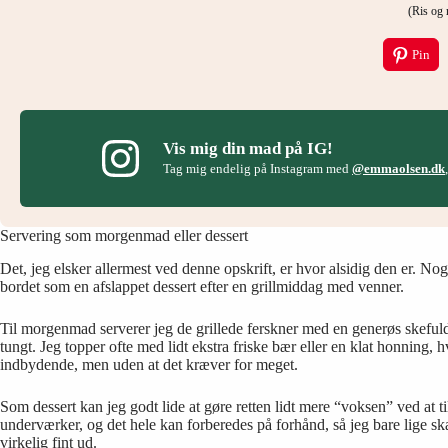
(Ris o
Pin
Vis mig din mad på IG!
Tag mig endelig på Instagram med
@emmaolsen.dk
Servering som morgenmad eller dessert
Det, jeg elsker allermest ved denne opskrift, er hvor alsidig den er. 
bordet som en afslappet dessert efter en grillmiddag med venner.
Til morgenmad serverer jeg de grillede ferskner med en generøs skefuld
tungt. Jeg topper ofte med lidt ekstra friske bær eller en klat honning, h
indbydende, men uden at det kræver for meget.
Som dessert kan jeg godt lide at gøre retten lidt mere “voksen” ved at t
underværker, og det hele kan forberedes på forhånd, så jeg bare lige skal 
virkelig fint ud.