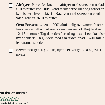
Airfryer:
Placer ferskner din airfryer med skærsiden nedad
▢
i 10 minutter ved 180°. Vend ferskenerne rundt og fordel en 
kanelsmør i hver nektarin. Bag igen med skærsiden opad
yderligere ca. 8-10 minutter.
Ovn:
Forvarm ovnen til 200° almindelig ovnvarme. Placer
ferskner i et ildfast fad med skærsiden nedad. Bag fersknerne
12–15 minutter. Tag dem derefter ud og tilsæt 1 tsk. kanelsm
hver nektarin. Bag videre med skærsiden opad i 8–10 min til
let karamelisereden.
Server med græsk yoghurt, hjemmelavet granola og evt. lidt
▢
mynte.
u lide opskriften?
første til at bedømme!