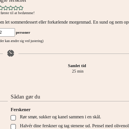
første til at bedømme!
som let sommerdessert eller forkælende morgenmad. En sund og nem ops
personer
tider kan ændre sig ved justering)
Samlet tid
minutter
25
min
Sådan gør du
Ferskener
Rør smør, sukker og kanel sammen i en skål.
▢
Halvér dine ferskner og tag stenene ud. Pensel med olivenol
▢