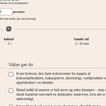
første til at bedømme!
personer
tider kan ændre sig ved justering)
køletid
Samlet tid
timer
timer
minutter
2
t
2
t
10
min
Sådan gør du
Kom hytteost, den faste kokoscreme fra toppen af
▢
kokosmælksdåsen, kakaopulver, ahornsirup, vaniljesukker o
appelsinskal i en blender.
Blend indtil til massen er helt jævn og uden klumper – stop 
▢
skrab kanterne ned med en dejskraber undervejs, hvis det er
nødvendigt.