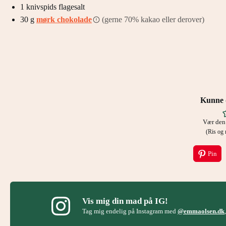
1
knivspids
flagesalt
30
g
mørk chokolade
(gerne 70% kakao eller derover)
Kunne d
Vær den 
(Ris o
Pin
Vis mig din mad på IG!
Tag mig endelig på Instagram med
@emmaolsen.dk