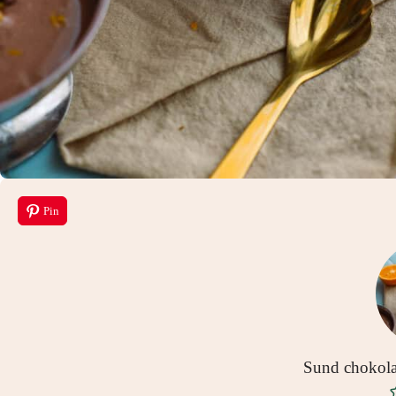
Pin
Sund chokola