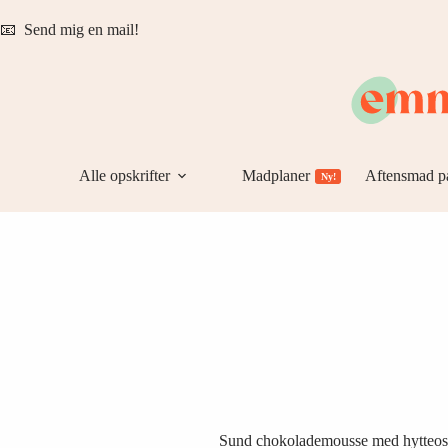
Fortsæt
til
📧
Send mig en mail!
indhold
Alle opskrifter
Madplaner
Aftensmad p
Ny!
Sund chokolademousse med hytteos