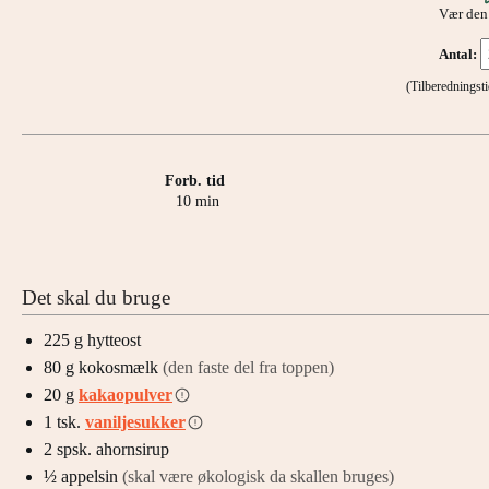
Vær den 
Antal:
(Tilberednings
Forb. tid
minutter
10
min
Det skal du bruge
225
g
hytteost
80
g
kokosmælk
(den faste del fra toppen)
20
g
kakaopulver
1
tsk.
vaniljesukker
2
spsk.
ahornsirup
½
appelsin
(skal være økologisk da skallen bruges)