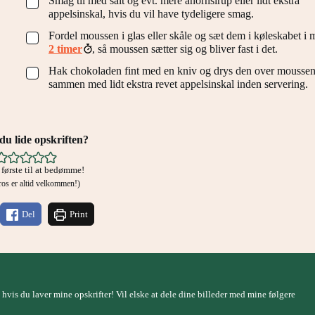
Smag til med salt og evt. mere ahornsirup eller lidt ekstra
▢
appelsinskal, hvis du vil have tydeligere smag.
Fordel moussen i glas eller skåle og sæt dem i køleskabet i 
▢
2 timer
, så moussen sætter sig og bliver fast i det.
Hak chokoladen fint med en kniv og drys den over mousse
▢
sammen med lidt ekstra revet appelsinskal inden servering.
u lide opskriften?
første til at bedømme!
g ros er altid velkommen!)
Del
Print
, hvis du laver mine opskrifter! Vil elske at dele dine billeder med mine følgere