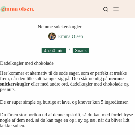
Fortsæt
til
indhold
Nemme snickerskugler
Emma Olsen
45-60 min
Snack
Dadelkugler med chokolade
Her kommer et alternativ til de søde sager, som er perfekt at trække
frem, når den lille sult trænger sig på. Den står nemlig på
nemme
snickerskugler
eller med andre ord, dadelkugler med chokolade og
peanuts.
De er super simple og hurtige at lave, og kræver kun 5 ingredienser.
Du får en stor portion ud af denne opskrift, så du kan med fordel fryse
nogle af dem ned, så du kan tage en op i ny og næ, når du bliver lidt
lækkersulten.