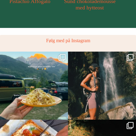
Pistachio Affogato
Sund chokolademousse
Mango a
med hytteost
Følg med på Instagram