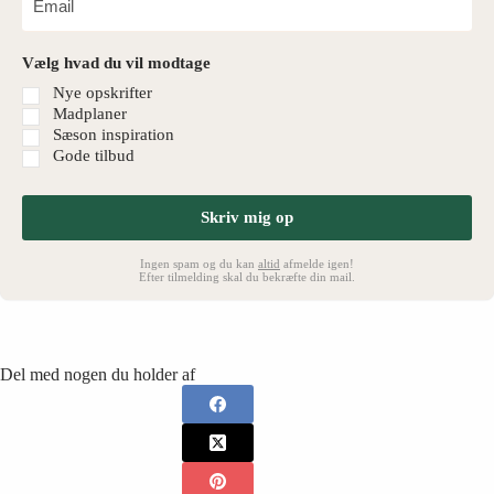
Vælg hvad du vil modtage
Nye opskrifter
Madplaner
Sæson inspiration
Gode tilbud
Skriv mig op
Ingen spam og du kan
altid
afmelde igen!
Efter tilmelding skal du bekræfte din mail.
Del med nogen du holder af