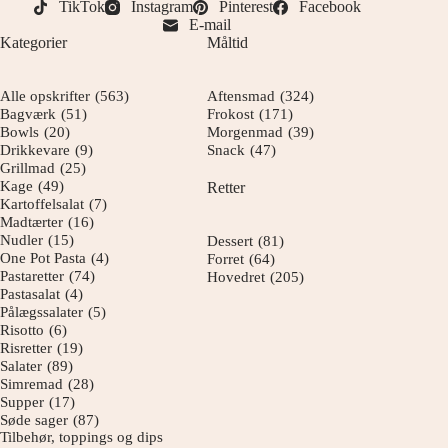
TikTok
Instagram
Pinterest
Facebook
E-mail
Kategorier
Måltid
Alle opskrifter
(563)
Aftensmad
(324)
Bagværk
(51)
Frokost
(171)
Bowls
(20)
Morgenmad
(39)
Drikkevare
(9)
Snack
(47)
Grillmad
(25)
Kage
(49)
Retter
Kartoffelsalat
(7)
Madtærter
(16)
Nudler
(15)
Dessert
(81)
One Pot Pasta
(4)
Forret
(64)
Pastaretter
(74)
Hovedret
(205)
Pastasalat
(4)
Pålægssalater
(5)
Risotto
(6)
Risretter
(19)
Salater
(89)
Simremad
(28)
Supper
(17)
Søde sager
(87)
Tilbehør, toppings og dips