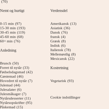
(70)
Nemt og hurtigt
Verdensdel
0-15 min
(97)
Amerikansk
(13)
15-30 min
(193)
Asiatisk
(36)
30-45 min
(119)
Dansk
(76)
45-60 min
(68)
fransk
(4)
60+ min
(76)
Græsk
(8)
Indisk
(6)
Italiensk
(78)
Anledning
Mellemøstlig
(8)
Mexicansk
(22)
Brunch
(50)
Forret til nytår
(33)
Kostretning
Fødselsdagsmad
(42)
Gæstemad
(46)
Hovedret til nytår
(7)
Vegetarisk
(93)
Julemad
(44)
Julesalater
(6)
Julesmåkager
(7)
Cookie indstillinger
Nytårsdesserter
(11)
Nytårsopskrifter
(95)
Påskemad
(15)