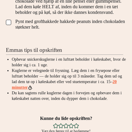
chokolade ved hjælp af en lille pensel eller gummipensel.
Lad dem køle HELT af, inden du kommer dem i en tæt
beholder og på køl, så der ikke dannes kondensvand.
Pynt med grofthakkede hakkede peanuts inden chokoladen
▢
størkner helt.
Emmas tips til opskriften
Opbevar snickerskuglerne i en lufttæt beholder i køleskabet, hvor de
holder sig i ca. 1 uge.
Kuglerne er velegnede til frysning. Læg dem i en frysepose eller
lufttæt beholder — de holder sig op til 3 måneder. Tag dem ud og
lad dem tø op i køleskabet eller ved stuetemperatur i ca. 15–
20
minutter
.
Du kan sagtens rulle kuglerne dagen i forvejen og opbevare dem i
køleskabet natten over, inden du dypper dem i chokolade.
Kunne du lide opskriften?
Vær den første til at bedømme!