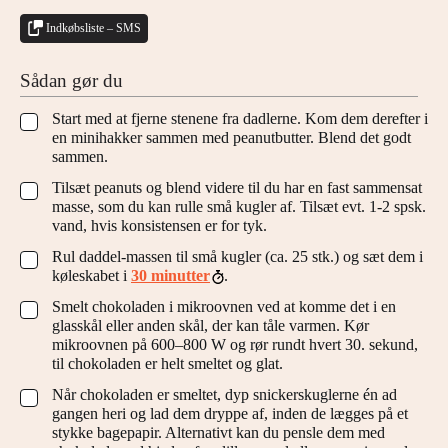
Indkøbsliste – SMS
Sådan gør du
Start med at fjerne stenene fra dadlerne. Kom dem derefter i
▢
en minihakker sammen med peanutbutter. Blend det godt
sammen.
Tilsæt peanuts og blend videre til du har en fast sammensat
▢
masse, som du kan rulle små kugler af. Tilsæt evt. 1-2 spsk.
vand, hvis konsistensen er for tyk.
Rul daddel-massen til små kugler (ca. 25 stk.) og sæt dem i
▢
køleskabet i
30 minutter
.
Smelt chokoladen i mikroovnen ved at komme det i en
▢
glasskål eller anden skål, der kan tåle varmen. Kør
mikroovnen på 600–800 W og rør rundt hvert 30. sekund,
til chokoladen er helt smeltet og glat.
Når chokoladen er smeltet, dyp snickerskuglerne én ad
▢
gangen heri og lad dem dryppe af, inden de lægges på et
stykke bagepapir. Alternativt kan du pensle dem med