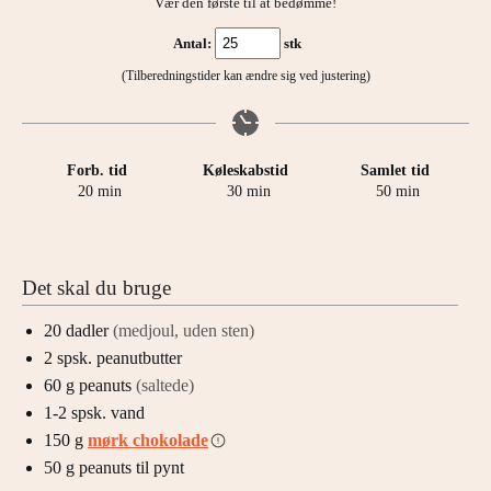
Vær den første til at bedømme!
Antal:
stk
(Tilberedningstider kan ændre sig ved justering)
Forb. tid
Køleskabstid
Samlet tid
minutter
minutter
minutter
20
min
30
min
50
min
Det skal du bruge
20
dadler
(medjoul, uden sten)
2
spsk.
peanutbutter
60
g
peanuts
(saltede)
1-2
spsk.
vand
150
g
mørk chokolade
50
g
peanuts til pynt