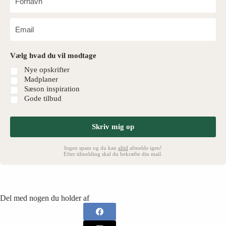
Vælg hvad du vil modtage
Nye opskrifter
Madplaner
Sæson inspiration
Gode tilbud
Skriv mig op
Ingen spam og du kan
altid
afmelde igen!
Efter tilmelding skal du bekræfte din mail.
Del med nogen du holder af