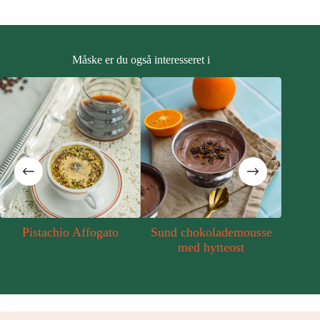
Måske er du også interesseret i
Pistachio Affogato
Sund chokolademousse
Mang
med hytteost