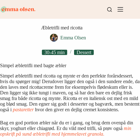
Fortsæt
til
indhold
Æbletrifli med ricotta
Emma Olsen
30-45 min
Dessert
Simpel æbletrifli med bagte æbler
Simpel æbletrifli med ricotta og mynte er den perfekte forårsdessert,
hvis du spørger mig! Derudover ligger den også i den sundere ende, da
den laves med ricottacreme frem for eksempelvis flødeskum eller is.
Den ligger sig ikke tungt i maven, og så har den bare en dejlig frisk
smag fra både ricotta og mynte. Ricotta er en italiensk ost med en mild
og blød smag. Den egner sig godt i desserter og bagværk, men bestemt
også i
pastaretter
hvor den giver en dejlig cremet konsistens.
Bag en god portion æbler når du er i gang, og brug dem ovenpå din
skyr, yoghurt eller chiagrød. Er du vild med trifli, så prøv også
min
opskrift på sund æbletrifli med hjemmelavet granola.