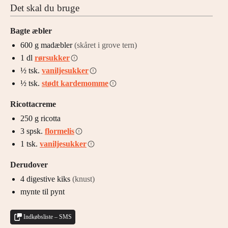
Det skal du bruge
Bagte æbler
600
g
madæbler
(skåret i grove tern)
1
dl
rørsukker
½
tsk.
vaniljesukker
½
tsk.
stødt kardemomme
Ricottacreme
250
g
ricotta
3
spsk.
flormelis
1
tsk.
vaniljesukker
Derudover
4
digestive kiks
(knust)
mynte til pynt
Indkøbsliste – SMS