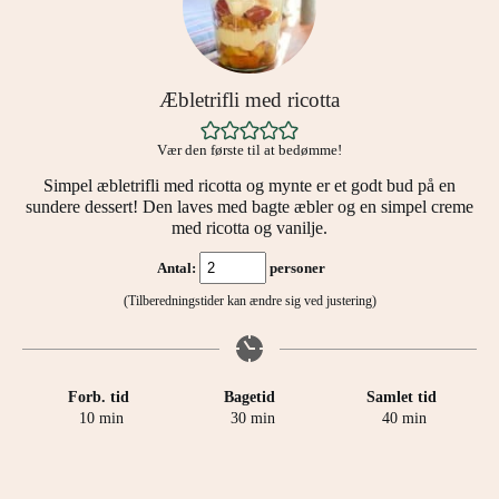
Æbletrifli med ricotta
Vær den første til at bedømme!
Simpel æbletrifli med ricotta og mynte er et godt bud på en
sundere dessert! Den laves med bagte æbler og en simpel creme
med ricotta og vanilje.
Antal:
personer
(Tilberedningstider kan ændre sig ved justering)
Forb. tid
Bagetid
Samlet tid
minutter
minutter
minutter
10
min
30
min
40
min