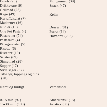
Bowls
(20)
Morgenmad
(39)
Drikkevare
(9)
Snack
(47)
Grillmad
(25)
Kage
(49)
Retter
Kartoffelsalat
(7)
Madtærter
(16)
Nudler
(15)
Dessert
(81)
One Pot Pasta
(4)
Forret
(64)
Pastaretter
(74)
Hovedret
(205)
Pastasalat
(4)
Pålægssalater
(5)
Risotto
(6)
Risretter
(19)
Salater
(89)
Simremad
(28)
Supper
(17)
Søde sager
(87)
Tilbehør, toppings og dips
(70)
Nemt og hurtigt
Verdensdel
0-15 min
(97)
Amerikansk
(13)
15-30 min
(193)
Asiatisk
(36)