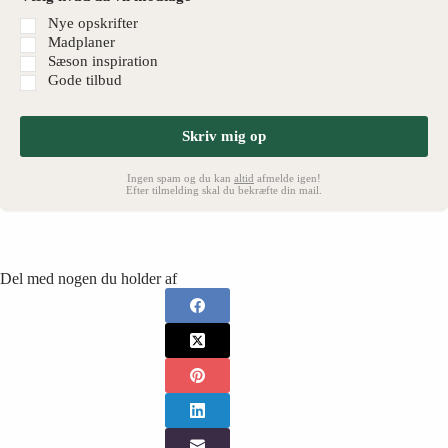
Nye opskrifter
Madplaner
Sæson inspiration
Gode tilbud
Skriv mig op
Ingen spam og du kan
altid
afmelde igen!
Efter tilmelding skal du bekræfte din mail.
Del med nogen du holder af