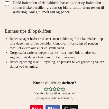
Hæld halvdelen af de hakkede hasselnødder og halvdelen
▢
af den friske persille i gryden og bland rundt. Gem resten til
servering. Smag til med salt og peber.
Emmas tips til opskriften
Retten smager bedst frisklavet, men holder sig fint i køleskabet i op
til 2 dage i en lufttæt beholder. Genopvarm forsigtigt på panden
med lidt ekstra olie eller en smule vand.
Gorgonzola varierer meget i styrke – start med lidt mindre end
angivet, hvis du er i tvivl om din families smag.
Retten egner sig ikke til frysning, da pastaen bliver grødet og saucen
skiller ved optøning.
Kunne du lide opskriften?
Vær den første til at bedømme!
(Ris og ros er altid velkommen!)
Pin
Del
Print