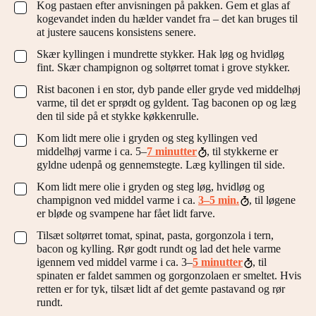
Kog pastaen efter anvisningen på pakken. Gem et glas af
▢
kogevandet inden du hælder vandet fra – det kan bruges til
at justere saucens konsistens senere.
Skær kyllingen i mundrette stykker. Hak løg og hvidløg
▢
fint. Skær champignon og soltørret tomat i grove stykker.
Rist baconen i en stor, dyb pande eller gryde ved middelhøj
▢
varme, til det er sprødt og gyldent. Tag baconen op og læg
den til side på et stykke køkkenrulle.
Kom lidt mere olie i gryden og steg kyllingen ved
▢
middelhøj varme i ca. 5–
7 minutter
, til stykkerne er
gyldne udenpå og gennemstegte. Læg kyllingen til side.
Kom lidt mere olie i gryden og steg løg, hvidløg og
▢
champignon ved middel varme i ca.
3–5 min.
, til løgene
er bløde og svampene har fået lidt farve.
Tilsæt soltørret tomat, spinat, pasta, gorgonzola i tern,
▢
bacon og kylling. Rør godt rundt og lad det hele varme
igennem ved middel varme i ca. 3–
5 minutter
, til
spinaten er faldet sammen og gorgonzolaen er smeltet. Hvis
retten er for tyk, tilsæt lidt af det gemte pastavand og rør
rundt.