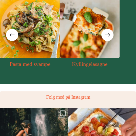
Pasta med svampe
Kyllingelasagne
Spaghetti 
flø
Følg med på Instagram