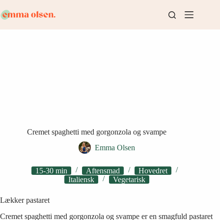
Fortsæt
til
indhold
Cremet spaghetti med gorgonzola og svampe
Emma Olsen
15-30 min
Aftensmad
Hovedret
Italiensk
Vegetarisk
Lækker pastaret
Cremet spaghetti med gorgonzola og svampe er en smagfuld pastaret