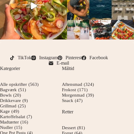
TikTok
Instagram
Pinterest
Facebook
E-mail
Kategorier
Måltid
Alle opskrifter
(563)
Aftensmad
(324)
Bagværk
(51)
Frokost
(171)
Bowls
(20)
Morgenmad
(39)
Drikkevare
(9)
Snack
(47)
Grillmad
(25)
Kage
(49)
Retter
Kartoffelsalat
(7)
Madtærter
(16)
Nudler
(15)
Dessert
(81)
One Pot Pasta
(4)
Forret
(64)