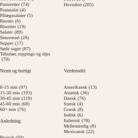
Pastaretter
(74)
Hovedret
(205)
Pastasalat
(4)
Pålægssalater
(5)
Risotto
(6)
Risretter
(19)
Salater
(89)
Simremad
(28)
Supper
(17)
Søde sager
(87)
Tilbehør, toppings og dips
(70)
Nemt og hurtigt
Verdensdel
0-15 min
(97)
Amerikansk
(13)
15-30 min
(193)
Asiatisk
(36)
30-45 min
(119)
Dansk
(76)
45-60 min
(68)
fransk
(4)
60+ min
(76)
Græsk
(8)
Indisk
(6)
Italiensk
(78)
Anledning
Mellemøstlig
(8)
Mexicansk
(22)
Brunch
(50)