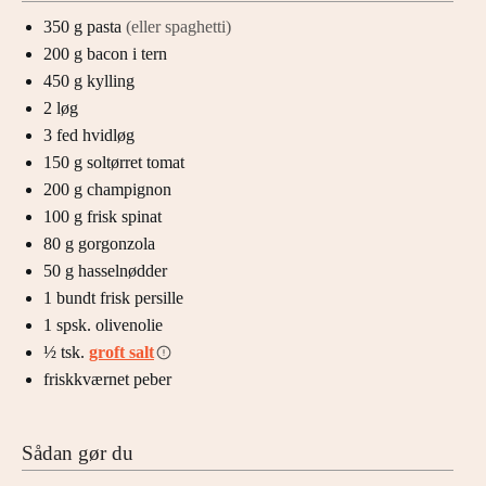
350
g
pasta
(eller spaghetti)
200
g
bacon i tern
450
g
kylling
2
løg
3
fed
hvidløg
150
g
soltørret tomat
200
g
champignon
100
g
frisk spinat
80
g
gorgonzola
50
g
hasselnødder
1
bundt
frisk persille
1
spsk.
olivenolie
½
tsk.
groft salt
friskkværnet peber
Sådan gør du