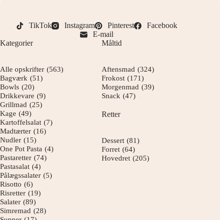
TikTok
Instagram
Pinterest
Facebook
E-mail
Kategorier
Måltid
Alle opskrifter
(563)
Aftensmad
(324)
Bagværk
(51)
Frokost
(171)
Bowls
(20)
Morgenmad
(39)
Drikkevare
(9)
Snack
(47)
Grillmad
(25)
Kage
(49)
Retter
Kartoffelsalat
(7)
Madtærter
(16)
Nudler
(15)
Dessert
(81)
One Pot Pasta
(4)
Forret
(64)
Pastaretter
(74)
Hovedret
(205)
Pastasalat
(4)
Pålægssalater
(5)
Risotto
(6)
Risretter
(19)
Salater
(89)
Simremad
(28)
Supper
(17)