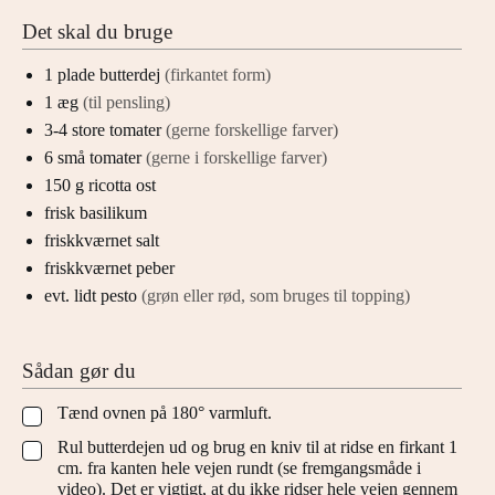
Det skal du bruge
1
plade
butterdej
(firkantet form)
1
æg
(til pensling)
3-4
store tomater
(gerne forskellige farver)
6
små tomater
(gerne i forskellige farver)
150
g
ricotta ost
frisk basilikum
friskkværnet salt
friskkværnet peber
evt.
lidt
pesto
(grøn eller rød, som bruges til topping)
Sådan gør du
Tænd ovnen på 180° varmluft.
▢
Rul butterdejen ud og brug en kniv til at ridse en firkant 1
▢
cm. fra kanten hele vejen rundt (se fremgangsmåde i
video). Det er vigtigt, at du ikke ridser hele vejen gennem