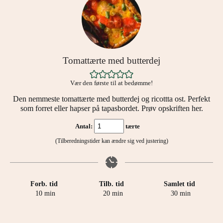
Tomattærte med butterdej
Vær den første til at bedømme!
Den nemmeste tomattærte med butterdej og ricottta ost. Perfekt
som forret eller hapser på tapasbordet. Prøv opskriften her.
Antal:
tærte
(Tilberedningstider kan ændre sig ved justering)
Forb. tid
Tilb. tid
Samlet tid
minutter
minutter
minutter
10
min
20
min
30
min