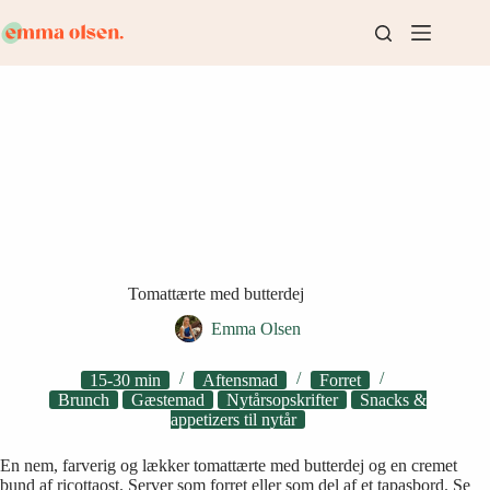
Fortsæt
til
indhold
Tomattærte med butterdej
Emma Olsen
15-30 min
Aftensmad
Forret
Brunch
Gæstemad
Nytårsopskrifter
Snacks &
appetizers til nytår
En nem, farverig og lækker tomattærte med butterdej og en cremet
bund af ricottaost. Server som forret eller som del af et tapasbord. Se