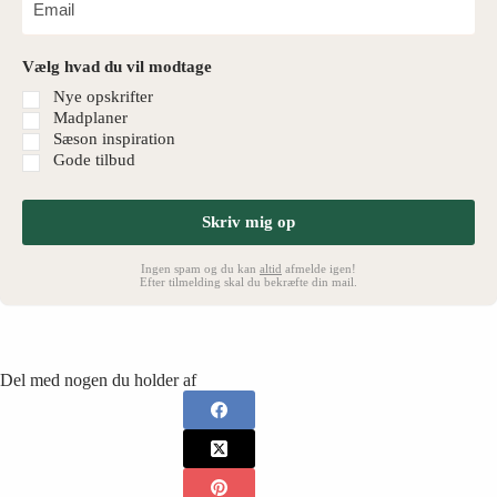
Vælg hvad du vil modtage
Nye opskrifter
Madplaner
Sæson inspiration
Gode tilbud
Skriv mig op
Ingen spam og du kan
altid
afmelde igen!
Efter tilmelding skal du bekræfte din mail.
Del med nogen du holder af