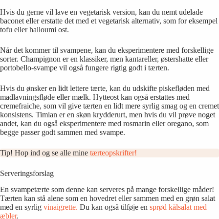
Hvis du gerne vil lave en vegetarisk version, kan du nemt udelade
baconet eller erstatte det med et vegetarisk alternativ, som for eksempel
tofu eller halloumi ost.
Når det kommer til svampene, kan du eksperimentere med forskellige
sorter. Champignon er en klassiker, men kantareller, østershatte eller
portobello-svampe vil også fungere rigtig godt i tærten.
Hvis du ønsker en lidt lettere tærte, kan du udskifte piskefløden med
madlavningsfløde eller mælk. Hytteost kan også erstattes med
cremefraiche, som vil give tærten en lidt mere syrlig smag og en cremet
konsistens. Timian er en skøn krydderurt, men hvis du vil prøve noget
andet, kan du også eksperimentere med rosmarin eller oregano, som
begge passer godt sammen med svampe.
Tip! Hop ind og se alle mine
tærteopskrifter!
Serveringsforslag
En svampetærte som denne kan serveres på mange forskellige måder!
Tærten kan stå alene som en hovedret eller sammen med en grøn salat
med en syrlig
vinaigrette.
Du kan også tilføje en
sprød kålsalat med
æbler
.