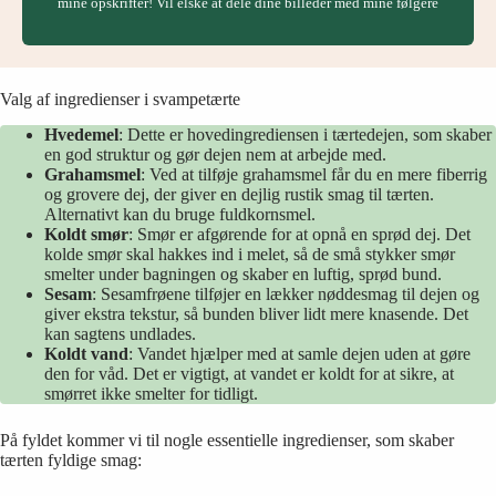
mine opskrifter! Vil elske at dele dine billeder med mine følgere
Valg af ingredienser i svampetærte
Hvedemel
: Dette er hovedingrediensen i tærtedejen, som skaber
en god struktur og gør dejen nem at arbejde med.
Grahamsmel
: Ved at tilføje grahamsmel får du en mere fiberrig
og grovere dej, der giver en dejlig rustik smag til tærten.
Alternativt kan du bruge fuldkornsmel.
Koldt smør
: Smør er afgørende for at opnå en sprød dej. Det
kolde smør skal hakkes ind i melet, så de små stykker smør
smelter under bagningen og skaber en luftig, sprød bund.
Sesam
: Sesamfrøene tilføjer en lækker nøddesmag til dejen og
giver ekstra tekstur, så bunden bliver lidt mere knasende. Det
kan sagtens undlades.
Koldt vand
: Vandet hjælper med at samle dejen uden at gøre
den for våd. Det er vigtigt, at vandet er koldt for at sikre, at
smørret ikke smelter for tidligt.
På fyldet kommer vi til nogle essentielle ingredienser, som skaber
tærten fyldige smag: