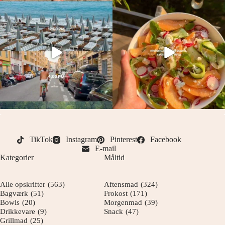
TikTok
Instagram
Pinterest
Facebook
E-mail
Kategorier
Måltid
Alle opskrifter
(563)
Aftensmad
(324)
Bagværk
(51)
Frokost
(171)
Bowls
(20)
Morgenmad
(39)
Drikkevare
(9)
Snack
(47)
Grillmad
(25)