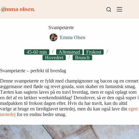
Fortsæt
til
indhold
Svampetærte
Emma Olsen
45-60 min
Aftensmad
Frokost
Hovedret
Brunch
Svampetærte – perfekt til hverdag
Denne svampetærte er fyldt med champignoner og bacon og en cremet
æggemasse med fløde og revet gouda, som skaber en fantastisk smag.
Tærten kan sagtens laves på en travl hverdag, men er også oplagt som
en del af en lækker weekendmiddag! Derudover, så er den også super i
madpakken til frokost dagen efter. Hvis du har travlt, kan du altid
vælge at bruge en færdiglavet tærtedej, men du kan også lave din
egen
tærtedej
for en endnu bedre smag.