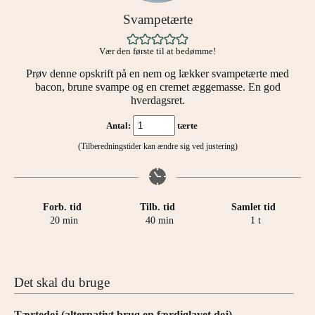
Svampetærte
Vær den første til at bedømme!
Prøv denne opskrift på en nem og lækker svampetærte med
bacon, brune svampe og en cremet æggemasse. En god
hverdagsret.
Antal:
tærte
(Tilberedningstider kan ændre sig ved justering)
Forb. tid
Tilb. tid
Samlet tid
minutter
minutter
time
20
min
40
min
1
t
Det skal du bruge
Tærtedej (alternativt brug en færdiglavet dej)