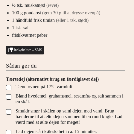
½
tsk.
muskatnød
(revet)
100
g
goudaost
(gem 30 g til at drysse ovenpå)
1
håndfuld
frisk timian
(eller 1 tsk. stødt)
1
tsk.
salt
friskkværnet peber
Indkøbsliste – SMS
Sådan gør du
Tærtedej (alternativt brug en færdiglavet dej)
Tænd ovnen på 175° varmluft.
▢
Bland hvedemel, grahamsmel, sesamfrø og salt sammen i
▢
en skål.
Smuldr smør i skålen og saml dejen med vand. Brug
▢
hænderne til at ælte dejen sammen til en rund kugle. Lad
værd med at ælte dejen for meget!
Lad dejen stå i køleskabet i ca. 15 minutter.
▢