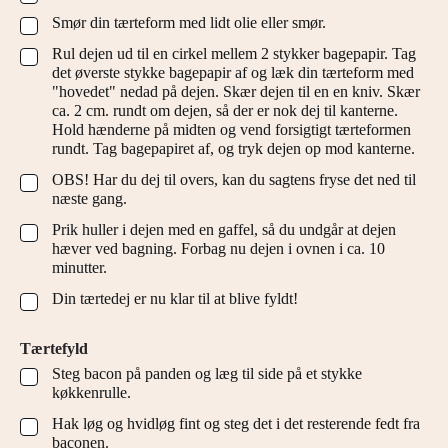
Smør din tærteform med lidt olie eller smør.
▢
Rul dejen ud til en cirkel mellem 2 stykker bagepapir. Tag
▢
det øverste stykke bagepapir af og læk din tærteform med
"hovedet" nedad på dejen. Skær dejen til en en kniv. Skær
ca. 2 cm. rundt om dejen, så der er nok dej til kanterne.
Hold hænderne på midten og vend forsigtigt tærteformen
rundt. Tag bagepapiret af, og tryk dejen op mod kanterne.
OBS! Har du dej til overs, kan du sagtens fryse det ned til
▢
næste gang.
Prik huller i dejen med en gaffel, så du undgår at dejen
▢
hæver ved bagning. Forbag nu dejen i ovnen i ca. 10
minutter.
Din tærtedej er nu klar til at blive fyldt!
▢
Tærtefyld
Steg bacon på panden og læg til side på et stykke
▢
køkkenrulle.
Hak løg og hvidløg fint og steg det i det resterende fedt fra
▢
baconen.