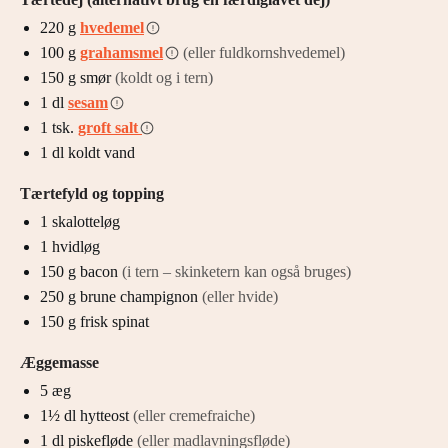
220
g
hvedemel
100
g
grahamsmel
(eller fuldkornshvedemel)
150
g
smør
(koldt og i tern)
1
dl
sesam
1
tsk.
groft salt
1
dl
koldt vand
Tærtefyld og topping
1
skalotteløg
1
hvidløg
150
g
bacon
(i tern – skinketern kan også bruges)
250
g
brune champignon
(eller hvide)
150
g
frisk spinat
Æggemasse
5
æg
1½
dl
hytteost
(eller cremefraiche)
1
dl
piskefløde
(eller madlavningsfløde)