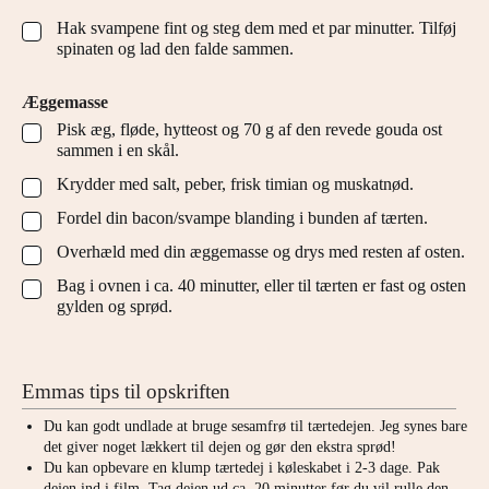
Hak svampene fint og steg dem med et par minutter. Tilføj
▢
spinaten og lad den falde sammen.
Æggemasse
Pisk æg, fløde, hytteost og 70 g af den revede gouda ost
▢
sammen i en skål.
Krydder med salt, peber, frisk timian og muskatnød.
▢
Fordel din bacon/svampe blanding i bunden af tærten.
▢
Overhæld med din æggemasse og drys med resten af osten.
▢
Bag i ovnen i ca. 40 minutter, eller til tærten er fast og osten
▢
gylden og sprød.
Emmas tips til opskriften
Du kan godt undlade at bruge sesamfrø til tærtedejen. Jeg synes bare
det giver noget lækkert til dejen og gør den ekstra sprød!
Du kan opbevare en klump tærtedej i køleskabet i 2-3 dage. Pak
dejen ind i film. Tag dejen ud ca. 20 minutter før du vil rulle den.