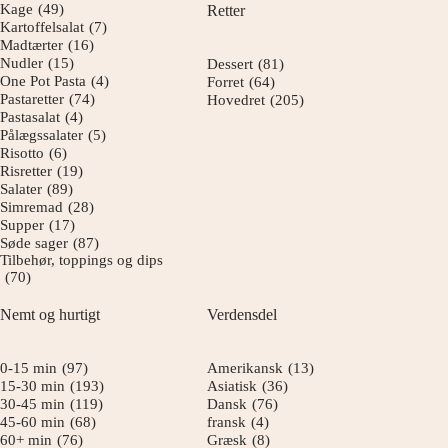
Kage
(49)
Retter
Kartoffelsalat
(7)
Madtærter
(16)
Nudler
(15)
Dessert
(81)
One Pot Pasta
(4)
Forret
(64)
Pastaretter
(74)
Hovedret
(205)
Pastasalat
(4)
Pålægssalater
(5)
Risotto
(6)
Risretter
(19)
Salater
(89)
Simremad
(28)
Supper
(17)
Søde sager
(87)
Tilbehør, toppings og dips
(70)
Nemt og hurtigt
Verdensdel
0-15 min
(97)
Amerikansk
(13)
15-30 min
(193)
Asiatisk
(36)
30-45 min
(119)
Dansk
(76)
45-60 min
(68)
fransk
(4)
60+ min
(76)
Græsk
(8)