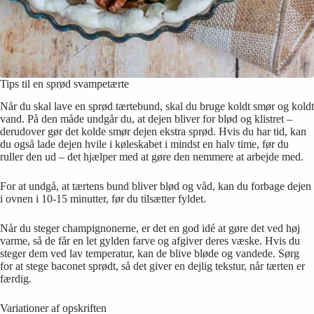
Tips til en sprød svampetærte
Når du skal lave en sprød tærtebund, skal du bruge koldt smør og koldt
vand. På den måde undgår du, at dejen bliver for blød og klistret –
derudover gør det kolde smør dejen ekstra sprød. Hvis du har tid, kan
du også lade dejen hvile i køleskabet i mindst en halv time, før du
ruller den ud – det hjælper med at gøre den nemmere at arbejde med.
For at undgå, at tærtens bund bliver blød og våd, kan du forbage dejen
i ovnen i 10-15 minutter, før du tilsætter fyldet.
Når du steger champignonerne, er det en god idé at gøre det ved høj
varme, så de får en let gylden farve og afgiver deres væske. Hvis du
steger dem ved lav temperatur, kan de blive bløde og vandede. Sørg
for at stege baconet sprødt, så det giver en dejlig tekstur, når tærten er
færdig.
Variationer af opskriften