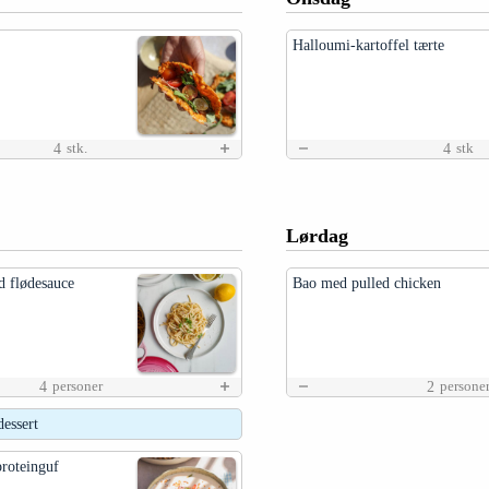
Halloumi-kartoffel tærte
4
4
stk.
stk
Lørdag
d flødesauce
Bao med pulled chicken
4
2
personer
persone
essert
roteinguf