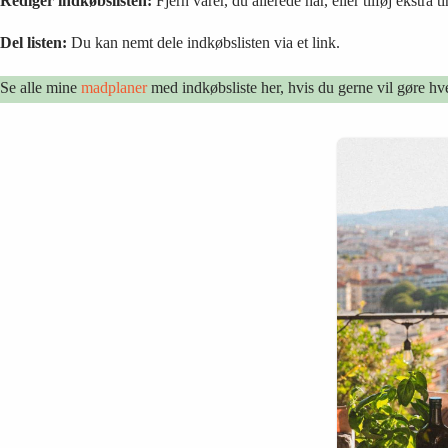
Rediger indkøbslisten:
Fjern varer, du allerede har, eller tilføj ekstra
Del listen:
Du kan nemt dele indkøbslisten via et link.
Se alle mine
madplaner
med indkøbsliste her, hvis du gerne vil gøre hv