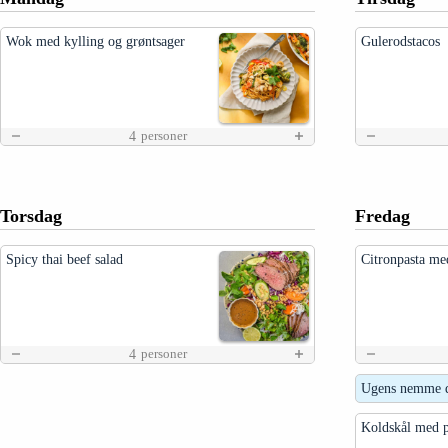
Wok med kylling og grøntsager
Gulerodstacos
4
personer
Torsdag
Fredag
Spicy thai beef salad
Citronpasta me
4
personer
Ugens nemme d
Koldskål med p