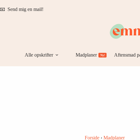
Fortsæt
til
📧
Send mig en mail!
indhold
Alle opskrifter
Madplaner
Aftensmad p
Ny!
Forside
›
Madplaner