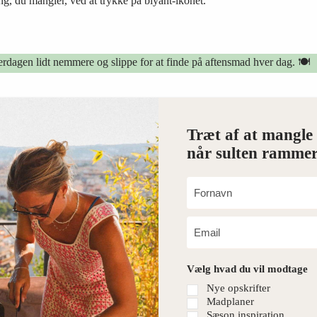
 ting, du mangler, ved at trykke på blyant-ikonet.
erdagen lidt nemmere og slippe for at finde på aftensmad hver dag. 🍽️
Træt af at mangle 
når sulten rammer
Vælg hvad du vil modtage
Nye opskrifter
Madplaner
Sæson inspiration