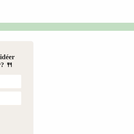
idéer
? 🍴