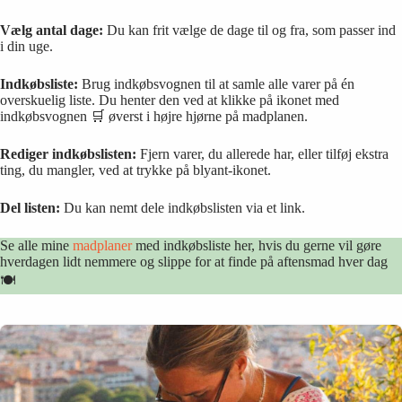
Vælg antal dage:
Du kan frit vælge de dage til og fra, som passer ind
i din uge.
Indkøbsliste:
Brug indkøbsvognen til at samle alle varer på én
overskuelig liste. Du henter den ved at klikke på ikonet med
indkøbsvognen 🛒 øverst i højre hjørne på madplanen.
Rediger indkøbslisten:
Fjern varer, du allerede har, eller tilføj ekstra
ting, du mangler, ved at trykke på blyant-ikonet.
Del listen:
Du kan nemt dele indkøbslisten via et link.
Se alle mine
madplaner
med indkøbsliste her, hvis du gerne vil gøre
hverdagen lidt nemmere og slippe for at finde på aftensmad hver dag
🍽️