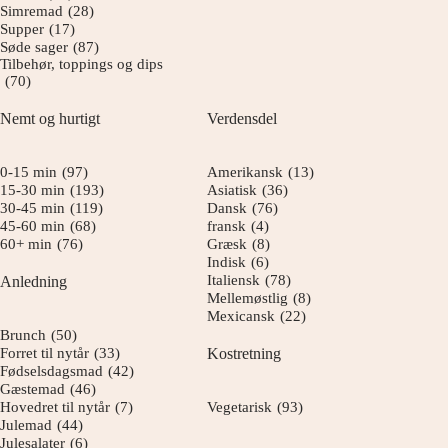
Simremad
(28)
Supper
(17)
Søde sager
(87)
Tilbehør, toppings og dips
(70)
Nemt og hurtigt
Verdensdel
0-15 min
(97)
Amerikansk
(13)
15-30 min
(193)
Asiatisk
(36)
30-45 min
(119)
Dansk
(76)
45-60 min
(68)
fransk
(4)
60+ min
(76)
Græsk
(8)
Indisk
(6)
Italiensk
(78)
Anledning
Mellemøstlig
(8)
Mexicansk
(22)
Brunch
(50)
Forret til nytår
(33)
Kostretning
Fødselsdagsmad
(42)
Gæstemad
(46)
Hovedret til nytår
(7)
Vegetarisk
(93)
Julemad
(44)
Julesalater
(6)