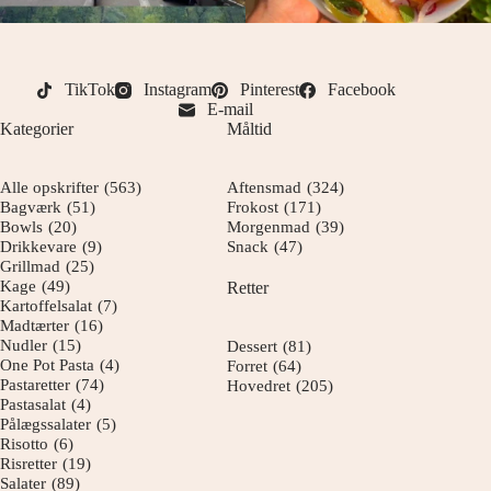
TikTok
Instagram
Pinterest
Facebook
E-mail
Kategorier
Måltid
Alle opskrifter
(563)
Aftensmad
(324)
Bagværk
(51)
Frokost
(171)
Bowls
(20)
Morgenmad
(39)
Drikkevare
(9)
Snack
(47)
Grillmad
(25)
Kage
(49)
Retter
Kartoffelsalat
(7)
Madtærter
(16)
Nudler
(15)
Dessert
(81)
One Pot Pasta
(4)
Forret
(64)
Pastaretter
(74)
Hovedret
(205)
Pastasalat
(4)
Pålægssalater
(5)
Risotto
(6)
Risretter
(19)
Salater
(89)