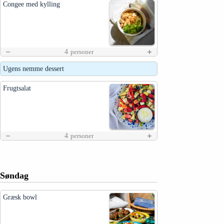
Congee med kylling
4
personer
Ugens nemme dessert
Frugtsalat
4
personer
Søndag
Græsk bowl