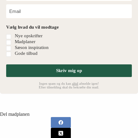
Vælg hvad du vil modtage
Nye opskrifter
Madplaner
Sæson inspiration
Gode tilbud
Skriv mig op
Ingen spam og du kan
altid
afmelde igen!
Efter tilmelding skal du bekræfte din mail.
Del madplanen