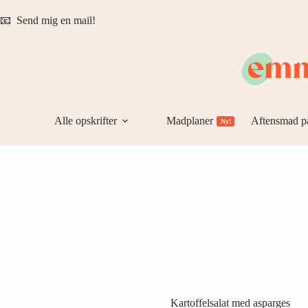
Fortsæt
til
📧
Send mig en mail!
indhold
Alle opskrifter
Madplaner
Aftensmad p
Ny!
Kartoffelsalat med asparges