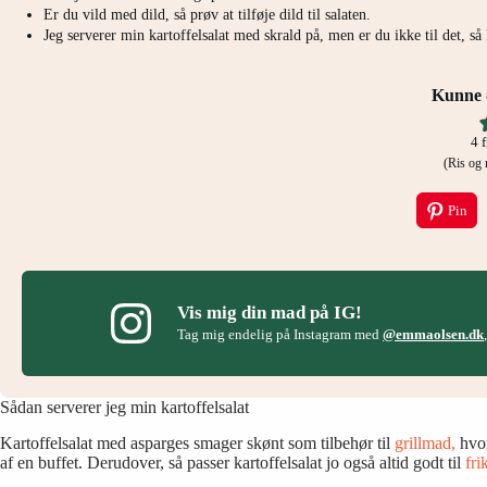
Er du vild med dild, så prøv at tilføje dild til salaten.
Jeg serverer min kartoffelsalat med skrald på, men er du ikke til det, så 
Kunne d
4
f
(Ris o
Pin
Vis mig din mad på IG!
Tag mig endelig på Instagram med
@emmaolsen.dk
Sådan serverer jeg min kartoffelsalat
Kartoffelsalat med asparges smager skønt som tilbehør til
grillmad,
hvor
af en buffet. Derudover, så passer kartoffelsalat jo også altid godt til
fri