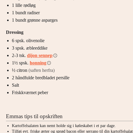
1
lille
rødløg
1
bundt
radiser
1
bundt
grønne asparges
Dressing
6
spsk.
olivenolie
3
spsk.
æbleeddike
2-3
tsk.
dijon sennep
1½
spsk.
honning
½
citron
(saften herfra)
2
håndfulde
bredbladet persille
Salt
Friskkværnet peber
Emmas tips til opskriften
Kartoffelsalaten kan nemt holde sig i køleskabet i et par dage.
Tilføj evt. friske ærter og sprød bacon eller serrano til din kartoffelsala