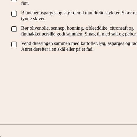
fint.
Blancher asparges og skør dem i mundrette stykker. Skær rad
▢
tynde skiver.
Rør olivenolie, sennep, honning, æbleeddike, citronsaft og
▢
finthakket persille godt sammen. Smag til med salt og peber.
Vend dressingen sammen med kartofler, løg, asparges og rad
▢
Anret derefter i en skål eller på et fad.
t.