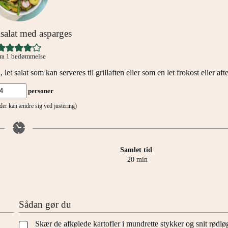
lsalat med asparges
ra 1 bedømmelse
et salat som kan serveres til grillaften eller som en let frokost eller af
personer
tider kan ændre sig ved justering)
Samlet tid
minutter
20
min
Sådan gør du
Skær de afkølede kartofler i mundrette stykker og snit rødløg
▢