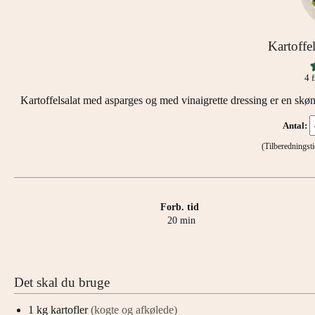
Kartoffe
4
f
Kartoffelsalat med asparges og med vinaigrette dressing er en skøn, l
Antal:
(Tilberednings
Forb. tid
minutter
20
min
Det skal du bruge
1
kg
kartofler
(kogte og afkølede)