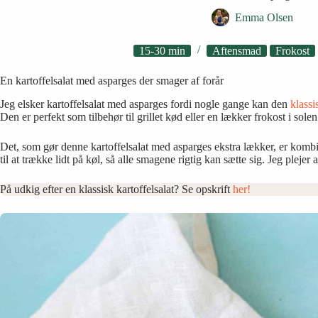
Emma Olsen
15-30 min
Aftensmad
Frokost
En kartoffelsalat med asparges der smager af forår
Jeg elsker kartoffelsalat med asparges fordi nogle gange kan den
klassi
Den er perfekt som tilbehør til grillet kød eller en lækker frokost i solen
Det, som gør denne kartoffelsalat med asparges ekstra lækker, er kombin
til at trække lidt på køl, så alle smagene rigtig kan sætte sig. Jeg pleje
På udkig efter en klassisk kartoffelsalat? Se opskrift
her!