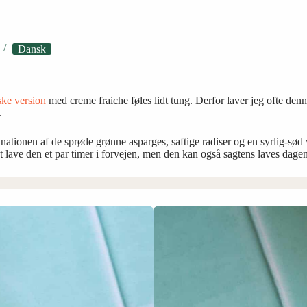
Dansk
ske version
med creme fraiche føles lidt tung. Derfor laver jeg ofte denn
.
ationen af de sprøde grønne asparges, saftige radiser og en syrlig-sød v
r at lave den et par timer i forvejen, men den kan også sagtens laves dagen