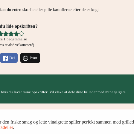
kan du enten skrælle eller pille kartoflerne efter de er kogt.
u lide opskriften?
ra 1 bedømmelse
g ros er altid velkommen!)
Del
Print
, hvis du laver mine opskrifter! Vil elske at dele dine billeder med mine følgere
 den friske smag og lette vinaigrette spiller perfekt sammen med grillede
kadeller
.