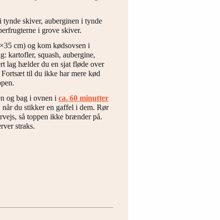
 tynde skiver, auberginen i tynde
erfrugterne i grove skiver.
 25×35 cm) og kom kødsovsen i
g: kartofler, squash, aubergine,
rt lag hælder du en sjat fløde over
 Fortsæt til du ikke har mere kød
ppen.
en og bag i ovnen i
ca. 60 minutter
e, når du stikker en gaffel i dem. Rør
ervejs, så toppen ikke brænder på.
rver straks.