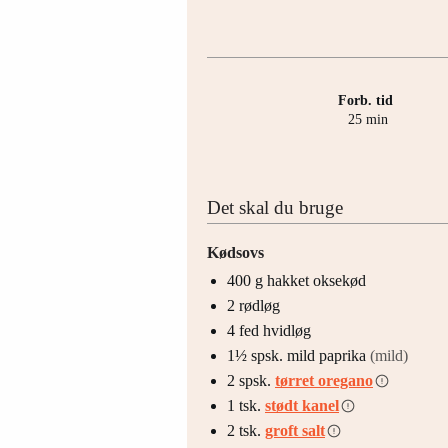
Forb. tid
minutter
25
min
Det skal du bruge
Kødsovs
400
g
hakket oksekød
2
rødløg
4
fed
hvidløg
1½
spsk.
mild paprika
(mild)
2
spsk.
tørret oregano
1
tsk.
stødt kanel
2
tsk.
groft salt