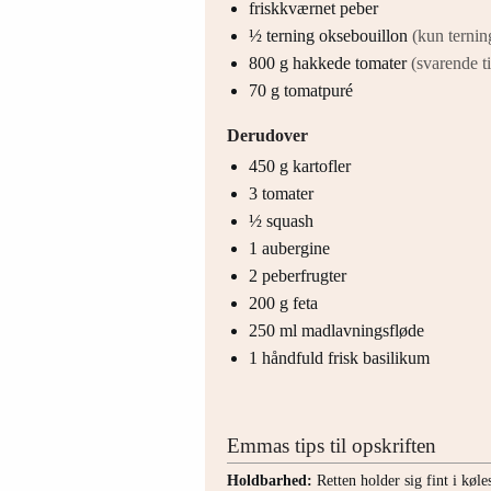
friskkværnet peber
½
terning
oksebouillon
(kun ternin
800
g
hakkede tomater
(svarende ti
70
g
tomatpuré
Derudover
450
g
kartofler
3
tomater
½
squash
1
aubergine
2
peberfrugter
200
g
feta
250
ml
madlavningsfløde
1
håndfuld
frisk basilikum
Emmas tips til opskriften
Holdbarhed:
Retten holder sig fint i køle