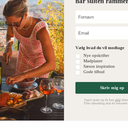
når sulten rammer
Vælg hvad du vil modtage
Nye opskrifter
Madplaner
Sæson inspiration
Gode tilbud
Skriv mig op
Ingen spam og du kan
altid
afmel
Efter tilmelding skal du bekræfte