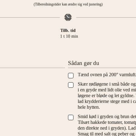
(Tilberedningstider kan ændre sig ved justering)
Tilb. tid
time
minutter
1
t
10
min
Sådan gør du
Tænd ovnen på 200° varmluft
▢
Skær rødløgene i små både og 
▢
i en gryde med lidt olie ved m
løgene er bløde og let gyldne.
lad krydderierne stege med i c
hele hytten.
Smid kød i gryden og brun det a
▢
Tilsæt hakkede tomater, tomat
den direkte ned i gryden). La
Smag til med salt og peber og e