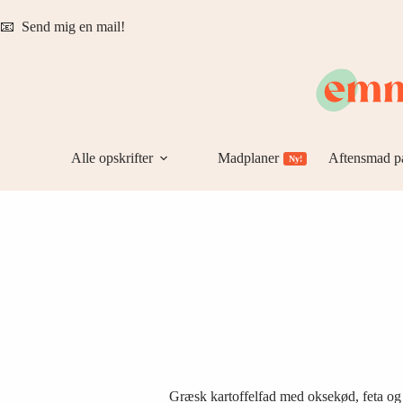
Fortsæt
til
📧
Send mig en mail!
indhold
Alle opskrifter
Madplaner
Aftensmad p
Ny!
Græsk kartoffelfad med oksekød, feta og