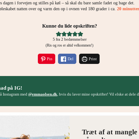
dagen i forvejen og stilles på køl – så skal du bare samle fadet og bage det.
øleskabet natten over og varm den op i ovnen ved 180 grader i ca.
20 minutte
Kunne du lide opskriften?
5
fra
2
bedømmelser
(Ris og ros er altid velkommen!)
Pin
Del
Print
mad på IG!
på Instagram med
@emmaolsen.dk
, hvis du laver mine opskrifter! Vil elske at dele
Træt af at mangle 