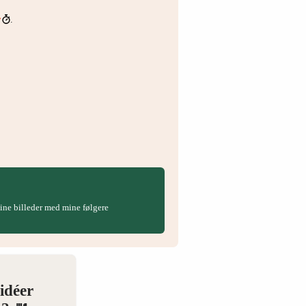
r
.
 dine billeder med mine følgere
idéer