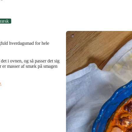
ræsk
gfuld hverdagsmad for hele
e det i ovnen, og så passer det sig
 der er masser af smæk på smagen
.