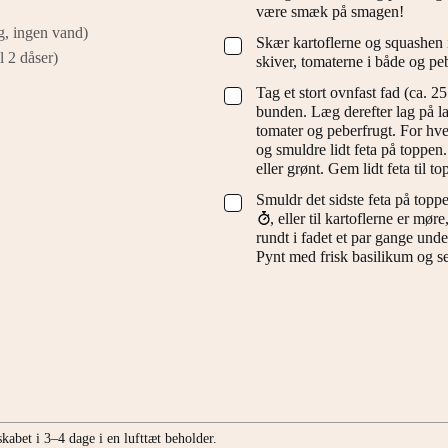
være smæk på smagen!
g, ingen vand)
Skær kartoflerne og squashen i
▢
l 2 dåser)
skiver, tomaterne i både og peb
Tag et stort ovnfast fad (ca.
▢
bunden. Læg derefter lag på la
tomater og peberfrugt. For hve
og smuldre lidt feta på toppen.
eller grønt. Gem lidt feta til to
Smuldr det sidste feta på topp
▢
, eller til kartoflerne er mør
rundt i fadet et par gange und
Pynt med frisk basilikum og se
skabet i 3–4 dage i en lufttæt beholder.