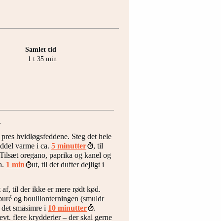
Samlet tid
time
minutter
1
t
35
min
.
pres hvidløgsfeddene. Steg det hele
iddel varme i ca.
5 minutter
, til
 Tilsæt oregano, paprika og kanel og
a.
1 min
ut, til det dufter dejligt i
f, til der ikke er mere rødt kød.
puré og bouillonterningen (smuldr
d det småsimre i
10 minutter
.
vt. flere krydderier – der skal gerne