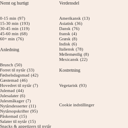
Nemt og hurtigt
Verdensdel
0-15 min
(97)
Amerikansk
(13)
15-30 min
(193)
Asiatisk
(36)
30-45 min
(119)
Dansk
(76)
45-60 min
(68)
fransk
(4)
60+ min
(76)
Græsk
(8)
Indisk
(6)
Italiensk
(78)
Anledning
Mellemøstlig
(8)
Mexicansk
(22)
Brunch
(50)
Forret til nytår
(33)
Kostretning
Fødselsdagsmad
(42)
Gæstemad
(46)
Hovedret til nytår
(7)
Vegetarisk
(93)
Julemad
(44)
Julesalater
(6)
Julesmåkager
(7)
Cookie indstillinger
Nytårsdesserter
(11)
Nytårsopskrifter
(95)
Påskemad
(15)
Salater til nytår
(15)
Snacks & appetizers til nytår