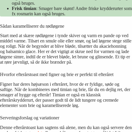
også bruges.
Frisk timian
: Smager bare skønt! Andre friske krydderurter som
fx rosmarin kan også bruges.
Sådan karamelliserer du rødløgene
Start med at skære rødløgene i tynde skiver og varm en pande op ved
middel varme. Tilsæt en smule olie eller smør, og lad løgene stege stille
og roligt. Når de begynder at blive bløde, tilsætter du akaciehonning
og balsamico glace. Her er det vigtigt at skrue ned for varmen og lade
løgene simre, indtil de er blevet bløde, let brune og glinsende. Et tip er
at røre jævnligt, så de ikke brænder på.
Hvorfor efterårstoast med figner og brie er perfekt til efteråret
Figner har deres højsæson i efteråret, hvor de er fyldige, søde og
saftige. Når de kombineres med timian og brie, får du en dejlig ret, der
smager af hygge og efterår! Timian er også en klassisk
efterårskrydderurt, der passer godt til de lidt tungere og cremede
elementer som brie og karamelliserede løg.
Serveringsforslag og variationer
Denne efterårstoast kan sagtens stå alene, men du kan også servere den