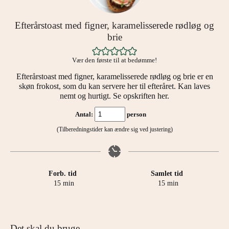
Efterårstoast med figner, karamelisserede rødløg og
brie
Vær den første til at bedømme!
Efterårstoast med figner, karamelisserede rødløg og brie er en
skøn frokost, som du kan servere her til efteråret. Kan laves
nemt og hurtigt. Se opskriften her.
Antal:
person
(Tilberedningstider kan ændre sig ved justering)
Forb. tid
Samlet tid
minutter
minutter
15
min
15
min
Det skal du bruge