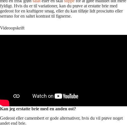
med en frisk grøn
salat
eller en skål
suppe
for at gøre måltidet lidt mere
fyldigt. Hvis du er til variationer, kan du prøve at erstatte brie med
gedeost for en kraftigere smag, eller du kan tilføje lidt prosciutto eller
serrano for en saltet kontrast til fignerne.
Videoopskrift
Kan jeg erstatte brie med en anden ost?
Gedeost eller camembert er gode alternativer, hvis du vil prøve noget
andet end brie.