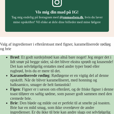
Vis mig din mad på IG!
Tag mig endelig på Instagram med
@emmaolsen.dk
, hvis du laver
mine opskrifter! Vil elske at dele dine billeder med mine følgere
Valg af ingredienser i efterårstoast med figner, karamelliserede rødløg
og brie
Brød
: Et godt surdejsbrød kan altså bare noget! Jeg steger det i
lidt smør på begge sider, så det bliver ekstra sprødt og knasende!
Det kan selvfølgelig erstattes med andre typer brød eller
rugbrød, hvis du er mere til det.
Karameliserede rødløg
: Rødløgene er en vigtig del af denne
opskrift. Når de bliver karamelliseret, med honning og
balksamico, smager de helt fantastisk!
Figen
: Figner er i sæson om efteråret, og de friske figner i denne
toast tilfører en saftig sødme, som passer godt sammen med den
cremede brie.
Brie
: Den bløde og milde ost er perfekt til at smelte på toasten.
Brie har en mild smag, som ikke overdøver de andre
ingredienser. Er du ikke til brie kan andre slags ost selvfølgelig