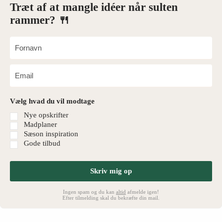
Træt af at mangle idéer når sulten
rammer? 🍴
Vælg hvad du vil modtage
Nye opskrifter
Madplaner
Sæson inspiration
Gode tilbud
Skriv mig op
Ingen spam og du kan
altid
afmelde igen!
Efter tilmelding skal du bekræfte din mail.