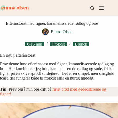
Fortsæt
til
indhold
Efterårstoast med figner, karamelisserede rødløg og brie
Emma Olsen
0-15 min
Frokost
Brunch
En rigtig efterårstoast
Prøv denne lune efterårstoast med figner, karamelisseerede rødløg og
brie. Her kombinerer jeg brie, karamelliserede rødløg og søde, friske
figner på en skive sprødt surdejbrød. Det er en simpel, men smagfuld
toast, der fungerer både til frokost eller en hurtig middag.
Tip!
Prøv også min opskrift på
ristet brød med gedeostcreme og
figner!