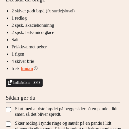
2
skiver
godt brød
(fx surdejsbrød)
1
rødløg
2
spsk.
akaciehonninng
2
spsk.
balsamico glace
Salt
Friskkværnet peber
1
figen
4
skiver
brie
frisk
timian
Indkøbsliste – SMS
Sådan gør du
Start med at riste brødet på begge sider på en pande i lidt
▢
smør, så det bliver sprødt.
Skær rødløg i tynde ringe og sautér på en pande i lidt
▢
olivenolie eller smør. Tilsæt honning og balsamicoglace og