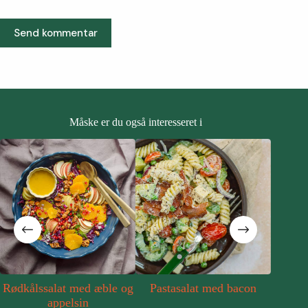
Send kommentar
Måske er du også interesseret i
kålssalat med æble og
Pastasalat med bacon
Rugbrødsh
appelsin
og 