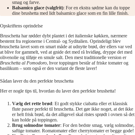
smag og farve.
Balsamico glace (valgfrit)
: For en ekstra sødme kan du toppe
dine brushetta med lidt balsamico glace som en fin lille finish.
Opskriftens oprindelse
Bruschetta har rødder dybt plantet i det italienske køkken, nærmere
bestemt fra regionerne i Central- og Syditalien. Oprindeligt blev
bruschetta lavet som en smart måde at udnytte brød, der ellers var ved
at blive for gammelt, ved at gnide det med rå hvidløg, dryppe det med
olivenolie og tilføje en smule salt. Den mest traditionelle version er
Bruschetta al Pomodoro
, hvor toppingen består af friske tomater og
basilikum – som også er den variant de fleste laver!
Sådan laver du den perfekte bruschetta
Her er nogle tips til, hvordan du laver den perfekte brushetta!
Vælg det rette brød
: Et godt stykke ciabatta eller et klassisk
flute passer perfekt til bruschetta. Det gør ikke noget, at det ikke
er helt frisk brød, da det alligevel skal ristes sprødt i ovnen så det
kan holde på toppingen.
Brug solmodne tomater
: For den bedste smag, vælg solmodne,
saftige tomater. Romatomater eller cherrytomater er begge gode!