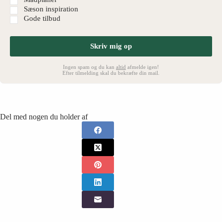
Sæson inspiration
Gode tilbud
Skriv mig op
Ingen spam og du kan
altid
afmelde igen!
Efter tilmelding skal du bekræfte din mail.
Del med nogen du holder af