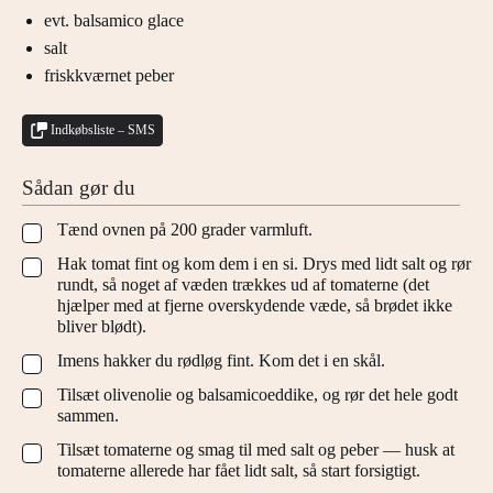
evt. balsamico glace
salt
friskkværnet peber
Indkøbsliste – SMS
Sådan gør du
Tænd ovnen på 200 grader varmluft.
▢
Hak tomat fint og kom dem i en si. Drys med lidt salt og rør
▢
rundt, så noget af væden trækkes ud af tomaterne (det
hjælper med at fjerne overskydende væde, så brødet ikke
bliver blødt).
Imens hakker du rødløg fint. Kom det i en skål.
▢
Tilsæt olivenolie og balsamicoeddike, og rør det hele godt
▢
sammen.
Tilsæt tomaterne og smag til med salt og peber — husk at
▢
tomaterne allerede har fået lidt salt, så start forsigtigt.