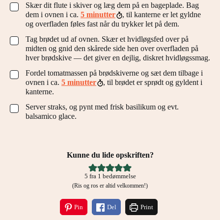
Skær dit flute i skiver og læg dem på en bageplade. Bag
▢
dem i ovnen i ca.
5 minutter
, til kanterne er let gyldne
og overfladen føles fast når du trykker let på dem.
Tag brødet ud af ovnen. Skær et hvidløgsfed over på
▢
midten og gnid den skårede side hen over overfladen på
hver brødskive — det giver en dejlig, diskret hvidløgssmag.
Fordel tomatmassen på brødskiverne og sæt dem tilbage i
▢
ovnen i ca.
5 minutter
, til brødet er sprødt og gyldent i
kanterne.
Server straks, og pynt med frisk basilikum og evt.
▢
balsamico glace.
Kunne du lide opskriften?
5
fra 1 bedømmelse
(Ris og ros er altid velkommen!)
Pin
Del
Print