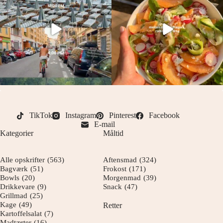
TikTok
Instagram
Pinterest
Facebook
E-mail
Kategorier
Måltid
Alle opskrifter
(563)
Aftensmad
(324)
Bagværk
(51)
Frokost
(171)
Bowls
(20)
Morgenmad
(39)
Drikkevare
(9)
Snack
(47)
Grillmad
(25)
Kage
(49)
Retter
Kartoffelsalat
(7)
Madtærter
(16)