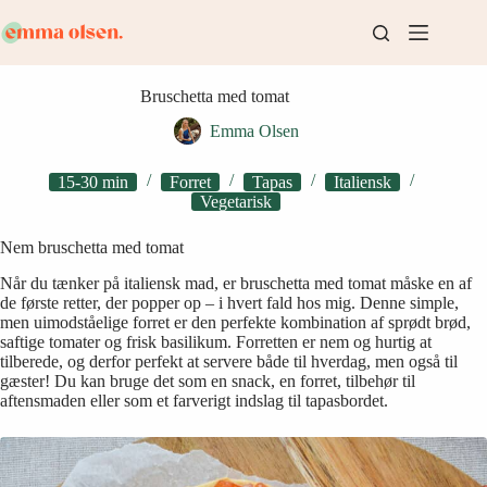
Fortsæt
til
indhold
Bruschetta med tomat
Emma Olsen
15-30 min
Forret
Tapas
Italiensk
Vegetarisk
Nem bruschetta med tomat
Når du tænker på italiensk mad, er bruschetta med tomat måske en af
de første retter, der popper op – i hvert fald hos mig. Denne simple,
men uimodståelige forret er den perfekte kombination af sprødt brød,
saftige tomater og frisk basilikum. Forretten er nem og hurtig at
tilberede, og derfor perfekt at servere både til hverdag, men også til
gæster! Du kan bruge det som en snack, en forret, tilbehør til
aftensmaden eller som et farverigt indslag til tapasbordet.