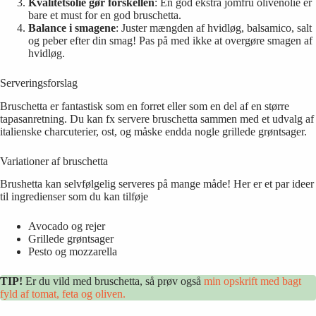
Kvalitetsolie gør forskellen
: En god ekstra jomfru olivenolie er
bare et must for en god bruschetta.
Balance i smagene
: Juster mængden af hvidløg, balsamico, salt
og peber efter din smag! Pas på med ikke at overgøre smagen af
hvidløg.
Serveringsforslag
Bruschetta er fantastisk som en forret eller som en del af en større
tapasanretning. Du kan fx servere bruschetta sammen med et udvalg af
italienske charcuterier, ost, og måske endda nogle grillede grøntsager.
Variationer af bruschetta
Brushetta kan selvfølgelig serveres på mange måde! Her er et par ideer
til ingredienser som du kan tilføje
Avocado og rejer
Grillede grøntsager
Pesto og mozzarella
TIP!
Er du vild med bruschetta, så prøv også
min opskrift med bagt
fyld af tomat, feta og oliven.