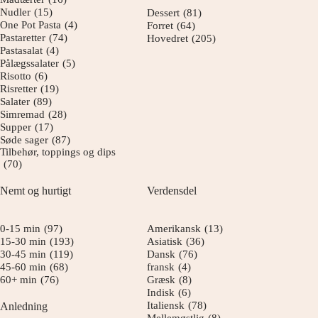
Nudler
(15)
Dessert
(81)
One Pot Pasta
(4)
Forret
(64)
Pastaretter
(74)
Hovedret
(205)
Pastasalat
(4)
Pålægssalater
(5)
Risotto
(6)
Risretter
(19)
Salater
(89)
Simremad
(28)
Supper
(17)
Søde sager
(87)
Tilbehør, toppings og dips
(70)
Nemt og hurtigt
Verdensdel
0-15 min
(97)
Amerikansk
(13)
15-30 min
(193)
Asiatisk
(36)
30-45 min
(119)
Dansk
(76)
45-60 min
(68)
fransk
(4)
60+ min
(76)
Græsk
(8)
Indisk
(6)
Italiensk
(78)
Anledning
Mellemøstlig
(8)