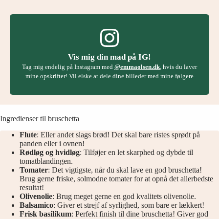
Vis mig din mad på IG!
Tag mig endelig på Instagram med
@emmaolsen.dk
, hvis du laver
mine opskrifter! Vil elske at dele dine billeder med mine følgere
Ingredienser til bruschetta
Flute
: Eller andet slags brød! Det skal bare ristes sprødt på
panden eller i ovnen!
Rødløg og hvidløg
: Tilføjer en let skarphed og dybde til
tomatblandingen.
Tomater
: Det vigtigste, når du skal lave en god bruschetta!
Brug gerne friske, solmodne tomater for at opnå det allerbedste
resultat!
Olivenolie
: Brug meget gerne en god kvalitets olivenolie.
Balsamico
: Giver et strejf af syrlighed, som bare er lækkert!
Frisk basilikum
: Perfekt finish til dine bruschetta! Giver god