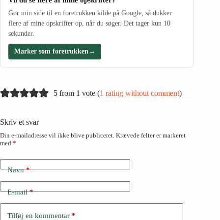
Vil du se flere af mine opskrifter?
Gør min side til en foretrukken kilde på Google, så dukker
flere af mine opskrifter op, når du søger. Det tager kun 10
sekunder.
Marker som foretrukken
→
5 from 1 vote (
1 rating without comment
)
Skriv et svar
Din e-mailadresse vil ikke blive publiceret.
Krævede felter er markeret
med
*
Navn
*
E-mail
*
Tilføj en kommentar
*